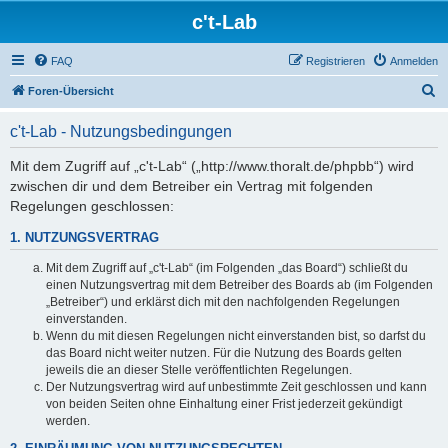
c't-Lab
FAQ
Registrieren
Anmelden
S
Foren-Übersicht
u
c't-Lab - Nutzungsbedingungen
c
h
Mit dem Zugriff auf „c't-Lab“ („http://www.thoralt.de/phpbb“) wird
zwischen dir und dem Betreiber ein Vertrag mit folgenden
e
Regelungen geschlossen:
1. NUTZUNGSVERTRAG
Mit dem Zugriff auf „c't-Lab“ (im Folgenden „das Board“) schließt du
einen Nutzungsvertrag mit dem Betreiber des Boards ab (im Folgenden
„Betreiber“) und erklärst dich mit den nachfolgenden Regelungen
einverstanden.
Wenn du mit diesen Regelungen nicht einverstanden bist, so darfst du
das Board nicht weiter nutzen. Für die Nutzung des Boards gelten
jeweils die an dieser Stelle veröffentlichten Regelungen.
Der Nutzungsvertrag wird auf unbestimmte Zeit geschlossen und kann
von beiden Seiten ohne Einhaltung einer Frist jederzeit gekündigt
werden.