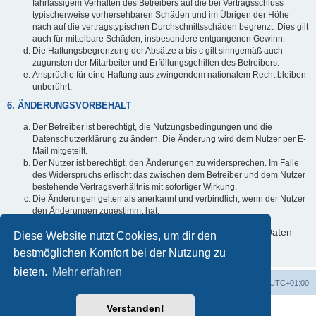
fahrlässigem Verhalten des Betreibers auf die bei Vertragsschluss
typischerweise vorhersehbaren Schäden und im Übrigen der Höhe
nach auf die vertragstypischen Durchschnittsschäden begrenzt. Dies gilt
auch für mittelbare Schäden, insbesondere entgangenen Gewinn.
Die Haftungsbegrenzung der Absätze a bis c gilt sinngemäß auch
zugunsten der Mitarbeiter und Erfüllungsgehilfen des Betreibers.
Ansprüche für eine Haftung aus zwingendem nationalem Recht bleiben
unberührt.
6. ÄNDERUNGSVORBEHALT
Der Betreiber ist berechtigt, die Nutzungsbedingungen und die
Datenschutzerklärung zu ändern. Die Änderung wird dem Nutzer per E-
Mail mitgeteilt.
Der Nutzer ist berechtigt, den Änderungen zu widersprechen. Im Falle
des Widerspruchs erlischt das zwischen dem Betreiber und dem Nutzer
bestehende Vertragsverhältnis mit sofortiger Wirkung.
Die Änderungen gelten als anerkannt und verbindlich, wenn der Nutzer
den Änderungen zugestimmt hat.
Informationen über den Umgang mit deinen persönlichen Daten
Diese Website nutzt Cookies, um dir den
sind in der Datenschutzerklärung enthalten.
bestmöglichen Komfort bei der Nutzung zu
bieten.
Mehr erfahren
Foren-Übersicht
Alle Cookies löschen
Alle Zeiten sind
UTC+01:00
Verstanden!
Powered by
phpBB
® Forum Software © phpBB Limited