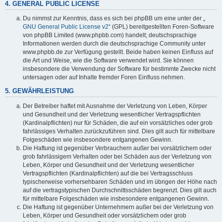
4. GENERAL PUBLIC LICENSE
Du nimmst zur Kenntnis, dass es sich bei phpBB um eine unter der „
GNU General Public License v2
“ (GPL) bereitgestellten Foren-Software
von phpBB Limited (www.phpbb.com) handelt; deutschsprachige
Informationen werden durch die deutschsprachige Community unter
www.phpbb.de zur Verfügung gestellt. Beide haben keinen Einfluss auf
die Art und Weise, wie die Software verwendet wird. Sie können
insbesondere die Verwendung der Software für bestimmte Zwecke nicht
untersagen oder auf Inhalte fremder Foren Einfluss nehmen.
5. GEWÄHRLEISTUNG
Der Betreiber haftet mit Ausnahme der Verletzung von Leben, Körper
und Gesundheit und der Verletzung wesentlicher Vertragspflichten
(Kardinalpflichten) nur für Schäden, die auf ein vorsätzliches oder grob
fahrlässiges Verhalten zurückzuführen sind. Dies gilt auch für mittelbare
Folgeschäden wie insbesondere entgangenen Gewinn.
Die Haftung ist gegenüber Verbrauchern außer bei vorsätzlichem oder
grob fahrlässigem Verhalten oder bei Schäden aus der Verletzung von
Leben, Körper und Gesundheit und der Verletzung wesentlicher
Vertragspflichten (Kardinalpflichten) auf die bei Vertragsschluss
typischerweise vorhersehbaren Schäden und im übrigen der Höhe nach
auf die vertragstypischen Durchschnittsschäden begrenzt. Dies gilt auch
für mittelbare Folgeschäden wie insbesondere entgangenen Gewinn.
Die Haftung ist gegenüber Unternehmern außer bei der Verletzung von
Leben, Körper und Gesundheit oder vorsätzlichem oder grob