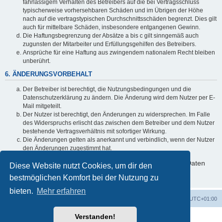
fahrlässigem Verhalten des Betreibers auf die bei Vertragsschluss
typischerweise vorhersehbaren Schäden und im Übrigen der Höhe
nach auf die vertragstypischen Durchschnittsschäden begrenzt. Dies gilt
auch für mittelbare Schäden, insbesondere entgangenen Gewinn.
Die Haftungsbegrenzung der Absätze a bis c gilt sinngemäß auch
zugunsten der Mitarbeiter und Erfüllungsgehilfen des Betreibers.
Ansprüche für eine Haftung aus zwingendem nationalem Recht bleiben
unberührt.
6. ÄNDERUNGSVORBEHALT
Der Betreiber ist berechtigt, die Nutzungsbedingungen und die
Datenschutzerklärung zu ändern. Die Änderung wird dem Nutzer per E-
Mail mitgeteilt.
Der Nutzer ist berechtigt, den Änderungen zu widersprechen. Im Falle
des Widerspruchs erlischt das zwischen dem Betreiber und dem Nutzer
bestehende Vertragsverhältnis mit sofortiger Wirkung.
Die Änderungen gelten als anerkannt und verbindlich, wenn der Nutzer
den Änderungen zugestimmt hat.
Informationen über den Umgang mit deinen persönlichen Daten
Diese Website nutzt Cookies, um dir den
sind in der Datenschutzerklärung enthalten.
bestmöglichen Komfort bei der Nutzung zu
bieten.
Mehr erfahren
Foren-Übersicht
Alle Cookies löschen
Alle Zeiten sind
UTC+01:00
Verstanden!
Powered by
phpBB
® Forum Software © phpBB Limited