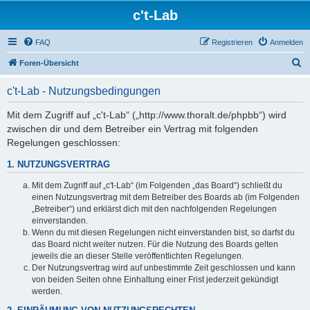
c't-Lab
FAQ
Registrieren
Anmelden
S
Foren-Übersicht
u
c't-Lab - Nutzungsbedingungen
c
h
Mit dem Zugriff auf „c't-Lab“ („http://www.thoralt.de/phpbb“) wird
zwischen dir und dem Betreiber ein Vertrag mit folgenden
e
Regelungen geschlossen:
1. NUTZUNGSVERTRAG
Mit dem Zugriff auf „c't-Lab“ (im Folgenden „das Board“) schließt du
einen Nutzungsvertrag mit dem Betreiber des Boards ab (im Folgenden
„Betreiber“) und erklärst dich mit den nachfolgenden Regelungen
einverstanden.
Wenn du mit diesen Regelungen nicht einverstanden bist, so darfst du
das Board nicht weiter nutzen. Für die Nutzung des Boards gelten
jeweils die an dieser Stelle veröffentlichten Regelungen.
Der Nutzungsvertrag wird auf unbestimmte Zeit geschlossen und kann
von beiden Seiten ohne Einhaltung einer Frist jederzeit gekündigt
werden.