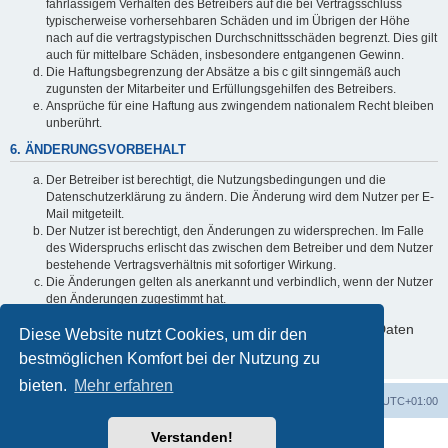
fahrlässigem Verhalten des Betreibers auf die bei Vertragsschluss
typischerweise vorhersehbaren Schäden und im Übrigen der Höhe
nach auf die vertragstypischen Durchschnittsschäden begrenzt. Dies gilt
auch für mittelbare Schäden, insbesondere entgangenen Gewinn.
Die Haftungsbegrenzung der Absätze a bis c gilt sinngemäß auch
zugunsten der Mitarbeiter und Erfüllungsgehilfen des Betreibers.
Ansprüche für eine Haftung aus zwingendem nationalem Recht bleiben
unberührt.
6. ÄNDERUNGSVORBEHALT
Der Betreiber ist berechtigt, die Nutzungsbedingungen und die
Datenschutzerklärung zu ändern. Die Änderung wird dem Nutzer per E-
Mail mitgeteilt.
Der Nutzer ist berechtigt, den Änderungen zu widersprechen. Im Falle
des Widerspruchs erlischt das zwischen dem Betreiber und dem Nutzer
bestehende Vertragsverhältnis mit sofortiger Wirkung.
Die Änderungen gelten als anerkannt und verbindlich, wenn der Nutzer
den Änderungen zugestimmt hat.
Informationen über den Umgang mit deinen persönlichen Daten
Diese Website nutzt Cookies, um dir den
sind in der Datenschutzerklärung enthalten.
bestmöglichen Komfort bei der Nutzung zu
bieten.
Mehr erfahren
Foren-Übersicht
Alle Cookies löschen
Alle Zeiten sind
UTC+01:00
Verstanden!
Powered by
phpBB
® Forum Software © phpBB Limited