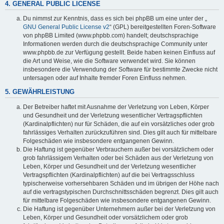
4. GENERAL PUBLIC LICENSE
Du nimmst zur Kenntnis, dass es sich bei phpBB um eine unter der „
GNU General Public License v2
“ (GPL) bereitgestellten Foren-Software
von phpBB Limited (www.phpbb.com) handelt; deutschsprachige
Informationen werden durch die deutschsprachige Community unter
www.phpbb.de zur Verfügung gestellt. Beide haben keinen Einfluss auf
die Art und Weise, wie die Software verwendet wird. Sie können
insbesondere die Verwendung der Software für bestimmte Zwecke nicht
untersagen oder auf Inhalte fremder Foren Einfluss nehmen.
5. GEWÄHRLEISTUNG
Der Betreiber haftet mit Ausnahme der Verletzung von Leben, Körper
und Gesundheit und der Verletzung wesentlicher Vertragspflichten
(Kardinalpflichten) nur für Schäden, die auf ein vorsätzliches oder grob
fahrlässiges Verhalten zurückzuführen sind. Dies gilt auch für mittelbare
Folgeschäden wie insbesondere entgangenen Gewinn.
Die Haftung ist gegenüber Verbrauchern außer bei vorsätzlichem oder
grob fahrlässigem Verhalten oder bei Schäden aus der Verletzung von
Leben, Körper und Gesundheit und der Verletzung wesentlicher
Vertragspflichten (Kardinalpflichten) auf die bei Vertragsschluss
typischerweise vorhersehbaren Schäden und im übrigen der Höhe nach
auf die vertragstypischen Durchschnittsschäden begrenzt. Dies gilt auch
für mittelbare Folgeschäden wie insbesondere entgangenen Gewinn.
Die Haftung ist gegenüber Unternehmern außer bei der Verletzung von
Leben, Körper und Gesundheit oder vorsätzlichem oder grob