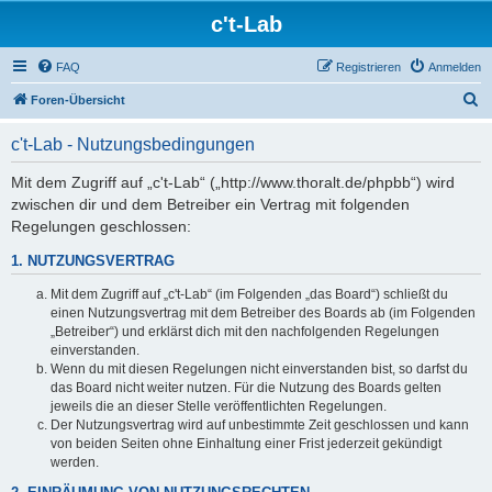
c't-Lab
FAQ
Registrieren
Anmelden
S
Foren-Übersicht
u
c't-Lab - Nutzungsbedingungen
c
h
Mit dem Zugriff auf „c't-Lab“ („http://www.thoralt.de/phpbb“) wird
zwischen dir und dem Betreiber ein Vertrag mit folgenden
e
Regelungen geschlossen:
1. NUTZUNGSVERTRAG
Mit dem Zugriff auf „c't-Lab“ (im Folgenden „das Board“) schließt du
einen Nutzungsvertrag mit dem Betreiber des Boards ab (im Folgenden
„Betreiber“) und erklärst dich mit den nachfolgenden Regelungen
einverstanden.
Wenn du mit diesen Regelungen nicht einverstanden bist, so darfst du
das Board nicht weiter nutzen. Für die Nutzung des Boards gelten
jeweils die an dieser Stelle veröffentlichten Regelungen.
Der Nutzungsvertrag wird auf unbestimmte Zeit geschlossen und kann
von beiden Seiten ohne Einhaltung einer Frist jederzeit gekündigt
werden.