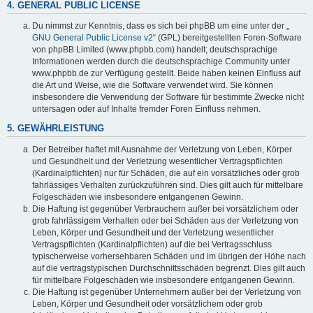
4. GENERAL PUBLIC LICENSE
Du nimmst zur Kenntnis, dass es sich bei phpBB um eine unter der „
GNU General Public License v2
“ (GPL) bereitgestellten Foren-Software
von phpBB Limited (www.phpbb.com) handelt; deutschsprachige
Informationen werden durch die deutschsprachige Community unter
www.phpbb.de zur Verfügung gestellt. Beide haben keinen Einfluss auf
die Art und Weise, wie die Software verwendet wird. Sie können
insbesondere die Verwendung der Software für bestimmte Zwecke nicht
untersagen oder auf Inhalte fremder Foren Einfluss nehmen.
5. GEWÄHRLEISTUNG
Der Betreiber haftet mit Ausnahme der Verletzung von Leben, Körper
und Gesundheit und der Verletzung wesentlicher Vertragspflichten
(Kardinalpflichten) nur für Schäden, die auf ein vorsätzliches oder grob
fahrlässiges Verhalten zurückzuführen sind. Dies gilt auch für mittelbare
Folgeschäden wie insbesondere entgangenen Gewinn.
Die Haftung ist gegenüber Verbrauchern außer bei vorsätzlichem oder
grob fahrlässigem Verhalten oder bei Schäden aus der Verletzung von
Leben, Körper und Gesundheit und der Verletzung wesentlicher
Vertragspflichten (Kardinalpflichten) auf die bei Vertragsschluss
typischerweise vorhersehbaren Schäden und im übrigen der Höhe nach
auf die vertragstypischen Durchschnittsschäden begrenzt. Dies gilt auch
für mittelbare Folgeschäden wie insbesondere entgangenen Gewinn.
Die Haftung ist gegenüber Unternehmern außer bei der Verletzung von
Leben, Körper und Gesundheit oder vorsätzlichem oder grob