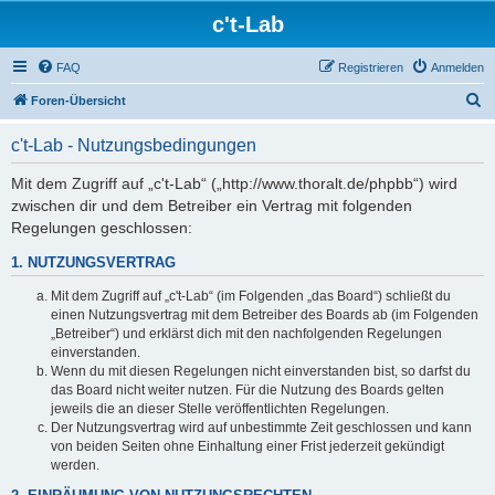
c't-Lab
FAQ
Registrieren
Anmelden
S
Foren-Übersicht
u
c't-Lab - Nutzungsbedingungen
c
h
Mit dem Zugriff auf „c't-Lab“ („http://www.thoralt.de/phpbb“) wird
zwischen dir und dem Betreiber ein Vertrag mit folgenden
e
Regelungen geschlossen:
1. NUTZUNGSVERTRAG
Mit dem Zugriff auf „c't-Lab“ (im Folgenden „das Board“) schließt du
einen Nutzungsvertrag mit dem Betreiber des Boards ab (im Folgenden
„Betreiber“) und erklärst dich mit den nachfolgenden Regelungen
einverstanden.
Wenn du mit diesen Regelungen nicht einverstanden bist, so darfst du
das Board nicht weiter nutzen. Für die Nutzung des Boards gelten
jeweils die an dieser Stelle veröffentlichten Regelungen.
Der Nutzungsvertrag wird auf unbestimmte Zeit geschlossen und kann
von beiden Seiten ohne Einhaltung einer Frist jederzeit gekündigt
werden.