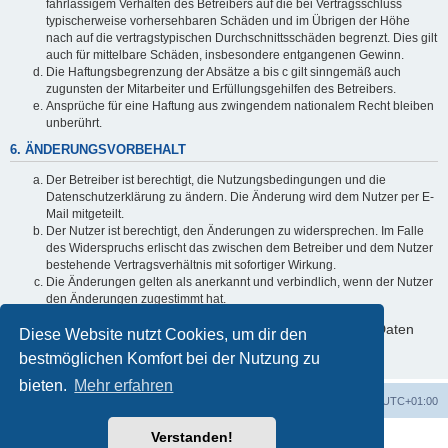
fahrlässigem Verhalten des Betreibers auf die bei Vertragsschluss
typischerweise vorhersehbaren Schäden und im Übrigen der Höhe
nach auf die vertragstypischen Durchschnittsschäden begrenzt. Dies gilt
auch für mittelbare Schäden, insbesondere entgangenen Gewinn.
Die Haftungsbegrenzung der Absätze a bis c gilt sinngemäß auch
zugunsten der Mitarbeiter und Erfüllungsgehilfen des Betreibers.
Ansprüche für eine Haftung aus zwingendem nationalem Recht bleiben
unberührt.
6. ÄNDERUNGSVORBEHALT
Der Betreiber ist berechtigt, die Nutzungsbedingungen und die
Datenschutzerklärung zu ändern. Die Änderung wird dem Nutzer per E-
Mail mitgeteilt.
Der Nutzer ist berechtigt, den Änderungen zu widersprechen. Im Falle
des Widerspruchs erlischt das zwischen dem Betreiber und dem Nutzer
bestehende Vertragsverhältnis mit sofortiger Wirkung.
Die Änderungen gelten als anerkannt und verbindlich, wenn der Nutzer
den Änderungen zugestimmt hat.
Informationen über den Umgang mit deinen persönlichen Daten
Diese Website nutzt Cookies, um dir den
sind in der Datenschutzerklärung enthalten.
bestmöglichen Komfort bei der Nutzung zu
bieten.
Mehr erfahren
Foren-Übersicht
Alle Cookies löschen
Alle Zeiten sind
UTC+01:00
Verstanden!
Powered by
phpBB
® Forum Software © phpBB Limited