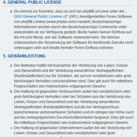
4. GENERAL PUBLIC LICENSE
Du nimmst zur Kenntnis, dass es sich bei phpBB um eine unter der „
GNU General Public License v2
“ (GPL) bereitgestellten Foren-Software
von phpBB Limited (www.phpbb.com) handelt; deutschsprachige
Informationen werden durch die deutschsprachige Community unter
www.phpbb.de zur Verfügung gestellt. Beide haben keinen Einfluss auf
die Art und Weise, wie die Software verwendet wird. Sie können
insbesondere die Verwendung der Software für bestimmte Zwecke nicht
untersagen oder auf Inhalte fremder Foren Einfluss nehmen.
5. GEWÄHRLEISTUNG
Der Betreiber haftet mit Ausnahme der Verletzung von Leben, Körper
und Gesundheit und der Verletzung wesentlicher Vertragspflichten
(Kardinalpflichten) nur für Schäden, die auf ein vorsätzliches oder grob
fahrlässiges Verhalten zurückzuführen sind. Dies gilt auch für mittelbare
Folgeschäden wie insbesondere entgangenen Gewinn.
Die Haftung ist gegenüber Verbrauchern außer bei vorsätzlichem oder
grob fahrlässigem Verhalten oder bei Schäden aus der Verletzung von
Leben, Körper und Gesundheit und der Verletzung wesentlicher
Vertragspflichten (Kardinalpflichten) auf die bei Vertragsschluss
typischerweise vorhersehbaren Schäden und im übrigen der Höhe nach
auf die vertragstypischen Durchschnittsschäden begrenzt. Dies gilt auch
für mittelbare Folgeschäden wie insbesondere entgangenen Gewinn.
Die Haftung ist gegenüber Unternehmern außer bei der Verletzung von
Leben, Körper und Gesundheit oder vorsätzlichem oder grob