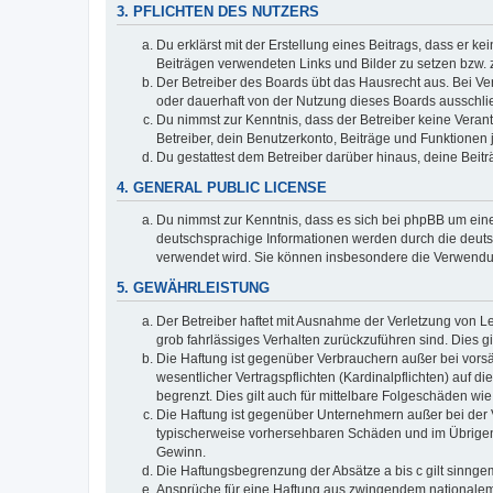
3. PFLICHTEN DES NUTZERS
Du erklärst mit der Erstellung eines Beitrags, dass er ke
Beiträgen verwendeten Links und Bilder zu setzen bzw.
Der Betreiber des Boards übt das Hausrecht aus. Bei V
oder dauerhaft von der Nutzung dieses Boards ausschlie
Du nimmst zur Kenntnis, dass der Betreiber keine Verantw
Betreiber, dein Benutzerkonto, Beiträge und Funktionen 
Du gestattest dem Betreiber darüber hinaus, deine Beit
4. GENERAL PUBLIC LICENSE
Du nimmst zur Kenntnis, dass es sich bei phpBB um eine
deutschsprachige Informationen werden durch die deuts
verwendet wird. Sie können insbesondere die Verwendun
5. GEWÄHRLEISTUNG
Der Betreiber haftet mit Ausnahme der Verletzung von Le
grob fahrlässiges Verhalten zurückzuführen sind. Dies 
Die Haftung ist gegenüber Verbrauchern außer bei vors
wesentlicher Vertragspflichten (Kardinalpflichten) auf
begrenzt. Dies gilt auch für mittelbare Folgeschäden 
Die Haftung ist gegenüber Unternehmern außer bei der V
typischerweise vorhersehbaren Schäden und im Übrigen 
Gewinn.
Die Haftungsbegrenzung der Absätze a bis c gilt sinnge
Ansprüche für eine Haftung aus zwingendem nationalem