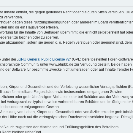
ine Inhalte enthält, die gegen geltendes Recht oder die guten Sitten verstoßen. Du 
 zu verwenden.
erstößen gegen diese Nutzungsbedingungen oder anderer im Board veröffentlichte
ßen und dir ein Hausverbot erteilen.
ortung für die Inhalte von Beiträgen übernimmt, die er nicht selbst erstellt hat od
jederzeit zu löschen oder zu sperren.
räge abzuändern, sofern sie gegen o. g. Regeln verstoßen oder geeignet sind, dem
 unter der „
GNU General Public License v2
“ (GPL) bereitgestellten Foren-Softwa
chsprachige Community unter www.phpbb.de zur Verfügung gestellt. Beide haben ke
g der Software für bestimmte Zwecke nicht untersagen oder auf Inhalte fremder F
ben, Körper und Gesundheit und der Verletzung wesentlicher Vertragspflichten (Kard
gilt auch für mittelbare Folgeschäden wie insbesondere entgangenen Gewinn.
ätzlichem oder grob fahrlässigem Verhalten oder bei Schäden aus der Verletzung 
 die bei Vertragsschluss typischerweise vorhersehbaren Schäden und im übrigen de
wie insbesondere entgangenen Gewinn.
erletzung von Leben, Körper und Gesundheit oder vorsätzlichem oder grob fahrläs
der Höhe nach auf die vertragstypischen Durchschnittsschäden begrenzt. Dies gi
mäß auch zugunsten der Mitarbeiter und Erfüllungsgehilfen des Betreibers.
 Recht bleiben unberührt.