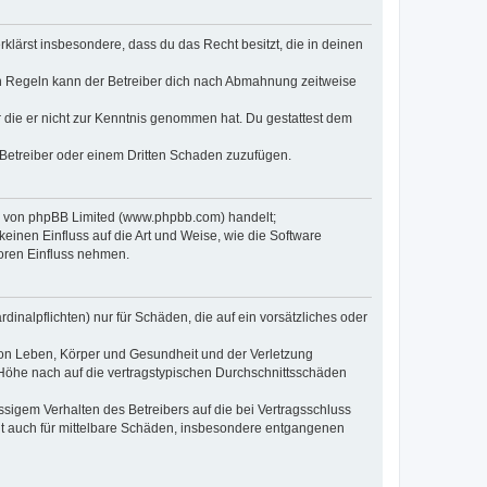
erklärst insbesondere, dass du das Recht besitzt, die in deinen
n Regeln kann der Betreiber dich nach Abmahnung zeitweise
er die er nicht zur Kenntnis genommen hat. Du gestattest dem
 Betreiber oder einem Dritten Schaden zuzufügen.
re von phpBB Limited (www.phpbb.com) handelt;
inen Einfluss auf die Art und Weise, wie die Software
oren Einfluss nehmen.
inalpflichten) nur für Schäden, die auf ein vorsätzliches oder
von Leben, Körper und Gesundheit und der Verletzung
r Höhe nach auf die vertragstypischen Durchschnittsschäden
sigem Verhalten des Betreibers auf die bei Vertragsschluss
lt auch für mittelbare Schäden, insbesondere entgangenen