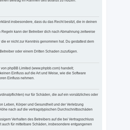
, deinen Beitrag im Rahmen des Boards zu nutzen.
erklärst insbesondere, dass du das Recht besitzt, die in deinen
n Regeln kann der Betreiber dich nach Abmahnung zeitweise
er die er nicht zur Kenntnis genommen hat. Du gestattest dem
 Betreiber oder einem Dritten Schaden zuzufügen.
re von phpBB Limited (www.phpbb.com) handelt;
inen Einfluss auf die Art und Weise, wie die Software
oren Einfluss nehmen.
inalpflichten) nur für Schäden, die auf ein vorsätzliches oder
von Leben, Körper und Gesundheit und der Verletzung
r Höhe nach auf die vertragstypischen Durchschnittsschäden
sigem Verhalten des Betreibers auf die bei Vertragsschluss
lt auch für mittelbare Schäden, insbesondere entgangenen