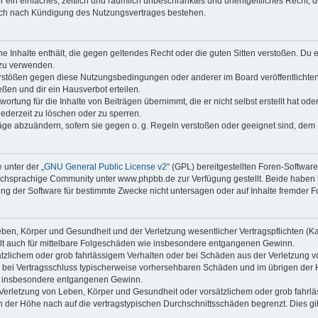
ber ein einfaches, zeitlich und räumlich unbeschränktes und unentgeltliches Recht
auch nach Kündigung des Nutzungsvertrages bestehen.
ine Inhalte enthält, die gegen geltendes Recht oder die guten Sitten verstoßen. Du 
 zu verwenden.
erstößen gegen diese Nutzungsbedingungen oder anderer im Board veröffentlichte
ßen und dir ein Hausverbot erteilen.
ortung für die Inhalte von Beiträgen übernimmt, die er nicht selbst erstellt hat od
jederzeit zu löschen oder zu sperren.
räge abzuändern, sofern sie gegen o. g. Regeln verstoßen oder geeignet sind, dem
 unter der „
GNU General Public License v2
“ (GPL) bereitgestellten Foren-Softwa
chsprachige Community unter www.phpbb.de zur Verfügung gestellt. Beide haben ke
g der Software für bestimmte Zwecke nicht untersagen oder auf Inhalte fremder F
ben, Körper und Gesundheit und der Verletzung wesentlicher Vertragspflichten (Kard
gilt auch für mittelbare Folgeschäden wie insbesondere entgangenen Gewinn.
ätzlichem oder grob fahrlässigem Verhalten oder bei Schäden aus der Verletzung 
 die bei Vertragsschluss typischerweise vorhersehbaren Schäden und im übrigen de
wie insbesondere entgangenen Gewinn.
erletzung von Leben, Körper und Gesundheit oder vorsätzlichem oder grob fahrläs
der Höhe nach auf die vertragstypischen Durchschnittsschäden begrenzt. Dies gi