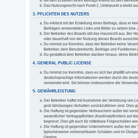
Mit dem Erstellen eines Beitrags erteilst du dem Betrei
Das Nutzungsrecht nach Punkt 2, Unterpunkt a bleibt 
3. PFLICHTEN DES NUTZERS
Du erklärst mit der Erstellung eines Beitrags, dass er ke
Beiträgen verwendeten Links und Bilder zu setzen bzw.
Der Betreiber des Boards übt das Hausrecht aus. Bei V
oder dauerhaft von der Nutzung dieses Boards ausschlie
Du nimmst zur Kenntnis, dass der Betreiber keine Verantw
Betreiber, dein Benutzerkonto, Beiträge und Funktionen 
Du gestattest dem Betreiber darüber hinaus, deine Beit
4. GENERAL PUBLIC LICENSE
Du nimmst zur Kenntnis, dass es sich bei phpBB um eine
deutschsprachige Informationen werden durch die deuts
verwendet wird. Sie können insbesondere die Verwendun
5. GEWÄHRLEISTUNG
Der Betreiber haftet mit Ausnahme der Verletzung von Le
grob fahrlässiges Verhalten zurückzuführen sind. Dies 
Die Haftung ist gegenüber Verbrauchern außer bei vors
wesentlicher Vertragspflichten (Kardinalpflichten) auf
begrenzt. Dies gilt auch für mittelbare Folgeschäden 
Die Haftung ist gegenüber Unternehmern außer bei der V
typischerweise vorhersehbaren Schäden und im Übrigen 
Gewinn.