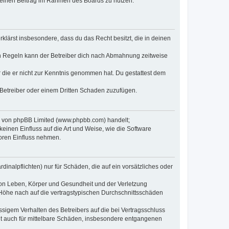
, deinen Beitrag im Rahmen des Boards zu nutzen.
erklärst insbesondere, dass du das Recht besitzt, die in deinen
n Regeln kann der Betreiber dich nach Abmahnung zeitweise
er die er nicht zur Kenntnis genommen hat. Du gestattest dem
 Betreiber oder einem Dritten Schaden zuzufügen.
re von phpBB Limited (www.phpbb.com) handelt;
inen Einfluss auf die Art und Weise, wie die Software
oren Einfluss nehmen.
inalpflichten) nur für Schäden, die auf ein vorsätzliches oder
von Leben, Körper und Gesundheit und der Verletzung
r Höhe nach auf die vertragstypischen Durchschnittsschäden
sigem Verhalten des Betreibers auf die bei Vertragsschluss
lt auch für mittelbare Schäden, insbesondere entgangenen