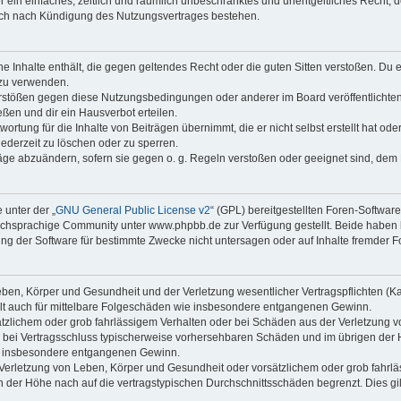
ber ein einfaches, zeitlich und räumlich unbeschränktes und unentgeltliches Recht
auch nach Kündigung des Nutzungsvertrages bestehen.
ine Inhalte enthält, die gegen geltendes Recht oder die guten Sitten verstoßen. Du 
 zu verwenden.
erstößen gegen diese Nutzungsbedingungen oder anderer im Board veröffentlichte
ßen und dir ein Hausverbot erteilen.
ortung für die Inhalte von Beiträgen übernimmt, die er nicht selbst erstellt hat od
jederzeit zu löschen oder zu sperren.
räge abzuändern, sofern sie gegen o. g. Regeln verstoßen oder geeignet sind, dem
 unter der „
GNU General Public License v2
“ (GPL) bereitgestellten Foren-Softwa
chsprachige Community unter www.phpbb.de zur Verfügung gestellt. Beide haben ke
g der Software für bestimmte Zwecke nicht untersagen oder auf Inhalte fremder F
ben, Körper und Gesundheit und der Verletzung wesentlicher Vertragspflichten (Kard
gilt auch für mittelbare Folgeschäden wie insbesondere entgangenen Gewinn.
ätzlichem oder grob fahrlässigem Verhalten oder bei Schäden aus der Verletzung 
 die bei Vertragsschluss typischerweise vorhersehbaren Schäden und im übrigen de
wie insbesondere entgangenen Gewinn.
erletzung von Leben, Körper und Gesundheit oder vorsätzlichem oder grob fahrläs
der Höhe nach auf die vertragstypischen Durchschnittsschäden begrenzt. Dies gi