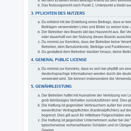
Mit dem Erstellen eines Beitrags erteilst du dem Betrei
Das Nutzungsrecht nach Punkt 2, Unterpunkt a bleibt 
3. PFLICHTEN DES NUTZERS
Du erklärst mit der Erstellung eines Beitrags, dass er ke
Beiträgen verwendeten Links und Bilder zu setzen bzw.
Der Betreiber des Boards übt das Hausrecht aus. Bei V
oder dauerhaft von der Nutzung dieses Boards ausschlie
Du nimmst zur Kenntnis, dass der Betreiber keine Verantw
Betreiber, dein Benutzerkonto, Beiträge und Funktionen 
Du gestattest dem Betreiber darüber hinaus, deine Beit
4. GENERAL PUBLIC LICENSE
Du nimmst zur Kenntnis, dass es sich bei phpBB um eine
deutschsprachige Informationen werden durch die deuts
verwendet wird. Sie können insbesondere die Verwendun
5. GEWÄHRLEISTUNG
Der Betreiber haftet mit Ausnahme der Verletzung von Le
grob fahrlässiges Verhalten zurückzuführen sind. Dies 
Die Haftung ist gegenüber Verbrauchern außer bei vors
wesentlicher Vertragspflichten (Kardinalpflichten) auf
begrenzt. Dies gilt auch für mittelbare Folgeschäden 
Die Haftung ist gegenüber Unternehmern außer bei der V
typischerweise vorhersehbaren Schäden und im Übrigen 
Gewinn.