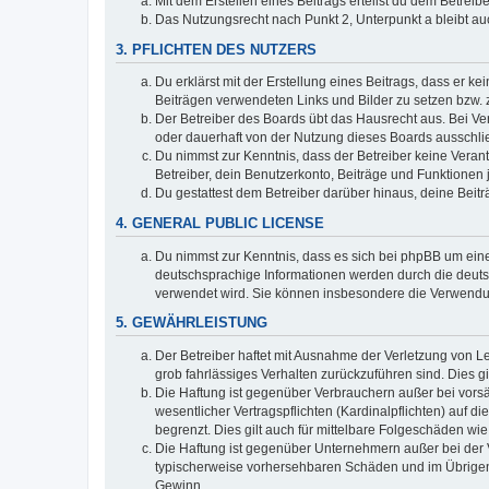
Mit dem Erstellen eines Beitrags erteilst du dem Betrei
Das Nutzungsrecht nach Punkt 2, Unterpunkt a bleibt 
3. PFLICHTEN DES NUTZERS
Du erklärst mit der Erstellung eines Beitrags, dass er ke
Beiträgen verwendeten Links und Bilder zu setzen bzw.
Der Betreiber des Boards übt das Hausrecht aus. Bei V
oder dauerhaft von der Nutzung dieses Boards ausschlie
Du nimmst zur Kenntnis, dass der Betreiber keine Verantw
Betreiber, dein Benutzerkonto, Beiträge und Funktionen 
Du gestattest dem Betreiber darüber hinaus, deine Beit
4. GENERAL PUBLIC LICENSE
Du nimmst zur Kenntnis, dass es sich bei phpBB um eine
deutschsprachige Informationen werden durch die deuts
verwendet wird. Sie können insbesondere die Verwendun
5. GEWÄHRLEISTUNG
Der Betreiber haftet mit Ausnahme der Verletzung von Le
grob fahrlässiges Verhalten zurückzuführen sind. Dies 
Die Haftung ist gegenüber Verbrauchern außer bei vors
wesentlicher Vertragspflichten (Kardinalpflichten) auf
begrenzt. Dies gilt auch für mittelbare Folgeschäden 
Die Haftung ist gegenüber Unternehmern außer bei der V
typischerweise vorhersehbaren Schäden und im Übrigen 
Gewinn.