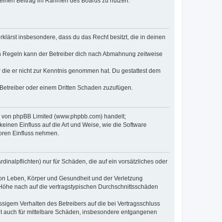
, deinen Beitrag im Rahmen des Boards zu nutzen.
erklärst insbesondere, dass du das Recht besitzt, die in deinen
n Regeln kann der Betreiber dich nach Abmahnung zeitweise
er die er nicht zur Kenntnis genommen hat. Du gestattest dem
 Betreiber oder einem Dritten Schaden zuzufügen.
re von phpBB Limited (www.phpbb.com) handelt;
inen Einfluss auf die Art und Weise, wie die Software
oren Einfluss nehmen.
inalpflichten) nur für Schäden, die auf ein vorsätzliches oder
von Leben, Körper und Gesundheit und der Verletzung
r Höhe nach auf die vertragstypischen Durchschnittsschäden
sigem Verhalten des Betreibers auf die bei Vertragsschluss
lt auch für mittelbare Schäden, insbesondere entgangenen