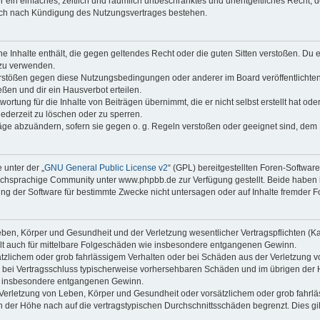
ber ein einfaches, zeitlich und räumlich unbeschränktes und unentgeltliches Recht
auch nach Kündigung des Nutzungsvertrages bestehen.
ine Inhalte enthält, die gegen geltendes Recht oder die guten Sitten verstoßen. Du 
 zu verwenden.
erstößen gegen diese Nutzungsbedingungen oder anderer im Board veröffentlichte
ßen und dir ein Hausverbot erteilen.
ortung für die Inhalte von Beiträgen übernimmt, die er nicht selbst erstellt hat od
jederzeit zu löschen oder zu sperren.
räge abzuändern, sofern sie gegen o. g. Regeln verstoßen oder geeignet sind, dem
 unter der „
GNU General Public License v2
“ (GPL) bereitgestellten Foren-Softwa
chsprachige Community unter www.phpbb.de zur Verfügung gestellt. Beide haben ke
g der Software für bestimmte Zwecke nicht untersagen oder auf Inhalte fremder F
ben, Körper und Gesundheit und der Verletzung wesentlicher Vertragspflichten (Kard
gilt auch für mittelbare Folgeschäden wie insbesondere entgangenen Gewinn.
ätzlichem oder grob fahrlässigem Verhalten oder bei Schäden aus der Verletzung 
 die bei Vertragsschluss typischerweise vorhersehbaren Schäden und im übrigen de
wie insbesondere entgangenen Gewinn.
erletzung von Leben, Körper und Gesundheit oder vorsätzlichem oder grob fahrläs
der Höhe nach auf die vertragstypischen Durchschnittsschäden begrenzt. Dies gi