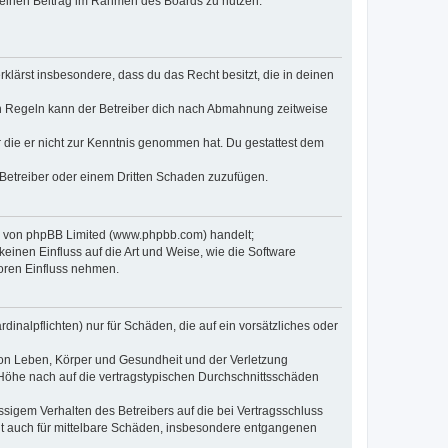
, deinen Beitrag im Rahmen des Boards zu nutzen.
erklärst insbesondere, dass du das Recht besitzt, die in deinen
n Regeln kann der Betreiber dich nach Abmahnung zeitweise
er die er nicht zur Kenntnis genommen hat. Du gestattest dem
 Betreiber oder einem Dritten Schaden zuzufügen.
re von phpBB Limited (www.phpbb.com) handelt;
inen Einfluss auf die Art und Weise, wie die Software
oren Einfluss nehmen.
inalpflichten) nur für Schäden, die auf ein vorsätzliches oder
von Leben, Körper und Gesundheit und der Verletzung
r Höhe nach auf die vertragstypischen Durchschnittsschäden
sigem Verhalten des Betreibers auf die bei Vertragsschluss
lt auch für mittelbare Schäden, insbesondere entgangenen