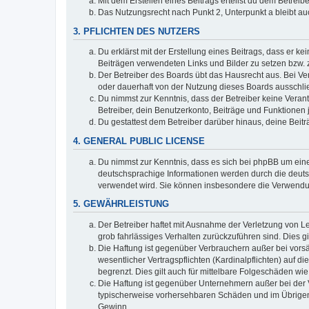
Mit dem Erstellen eines Beitrags erteilst du dem Betrei
Das Nutzungsrecht nach Punkt 2, Unterpunkt a bleibt 
3. PFLICHTEN DES NUTZERS
Du erklärst mit der Erstellung eines Beitrags, dass er ke
Beiträgen verwendeten Links und Bilder zu setzen bzw.
Der Betreiber des Boards übt das Hausrecht aus. Bei V
oder dauerhaft von der Nutzung dieses Boards ausschlie
Du nimmst zur Kenntnis, dass der Betreiber keine Verantw
Betreiber, dein Benutzerkonto, Beiträge und Funktionen 
Du gestattest dem Betreiber darüber hinaus, deine Beit
4. GENERAL PUBLIC LICENSE
Du nimmst zur Kenntnis, dass es sich bei phpBB um eine
deutschsprachige Informationen werden durch die deuts
verwendet wird. Sie können insbesondere die Verwendun
5. GEWÄHRLEISTUNG
Der Betreiber haftet mit Ausnahme der Verletzung von Le
grob fahrlässiges Verhalten zurückzuführen sind. Dies 
Die Haftung ist gegenüber Verbrauchern außer bei vors
wesentlicher Vertragspflichten (Kardinalpflichten) auf
begrenzt. Dies gilt auch für mittelbare Folgeschäden 
Die Haftung ist gegenüber Unternehmern außer bei der V
typischerweise vorhersehbaren Schäden und im Übrigen 
Gewinn.