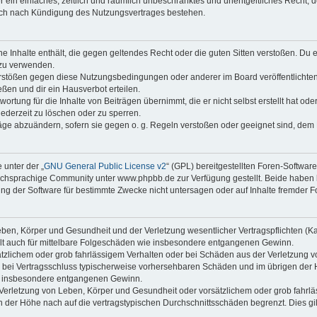
ber ein einfaches, zeitlich und räumlich unbeschränktes und unentgeltliches Recht
auch nach Kündigung des Nutzungsvertrages bestehen.
ine Inhalte enthält, die gegen geltendes Recht oder die guten Sitten verstoßen. Du 
 zu verwenden.
erstößen gegen diese Nutzungsbedingungen oder anderer im Board veröffentlichte
ßen und dir ein Hausverbot erteilen.
ortung für die Inhalte von Beiträgen übernimmt, die er nicht selbst erstellt hat od
jederzeit zu löschen oder zu sperren.
räge abzuändern, sofern sie gegen o. g. Regeln verstoßen oder geeignet sind, dem
 unter der „
GNU General Public License v2
“ (GPL) bereitgestellten Foren-Softwa
chsprachige Community unter www.phpbb.de zur Verfügung gestellt. Beide haben ke
g der Software für bestimmte Zwecke nicht untersagen oder auf Inhalte fremder F
ben, Körper und Gesundheit und der Verletzung wesentlicher Vertragspflichten (Kard
gilt auch für mittelbare Folgeschäden wie insbesondere entgangenen Gewinn.
ätzlichem oder grob fahrlässigem Verhalten oder bei Schäden aus der Verletzung 
 die bei Vertragsschluss typischerweise vorhersehbaren Schäden und im übrigen de
wie insbesondere entgangenen Gewinn.
erletzung von Leben, Körper und Gesundheit oder vorsätzlichem oder grob fahrläs
der Höhe nach auf die vertragstypischen Durchschnittsschäden begrenzt. Dies gi