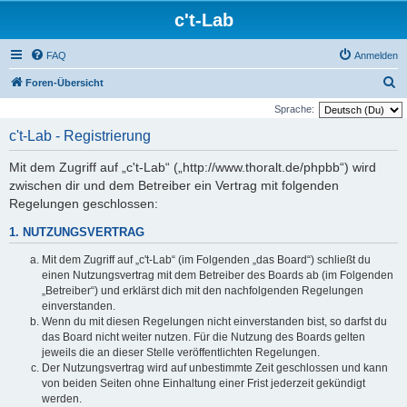
c't-Lab
FAQ
Anmelden
S
Foren-Übersicht
u
Sprache:
c
c't-Lab - Registrierung
h
Mit dem Zugriff auf „c't-Lab“ („http://www.thoralt.de/phpbb“) wird
e
zwischen dir und dem Betreiber ein Vertrag mit folgenden
Regelungen geschlossen:
1. NUTZUNGSVERTRAG
Mit dem Zugriff auf „c't-Lab“ (im Folgenden „das Board“) schließt du
einen Nutzungsvertrag mit dem Betreiber des Boards ab (im Folgenden
„Betreiber“) und erklärst dich mit den nachfolgenden Regelungen
einverstanden.
Wenn du mit diesen Regelungen nicht einverstanden bist, so darfst du
das Board nicht weiter nutzen. Für die Nutzung des Boards gelten
jeweils die an dieser Stelle veröffentlichten Regelungen.
Der Nutzungsvertrag wird auf unbestimmte Zeit geschlossen und kann
von beiden Seiten ohne Einhaltung einer Frist jederzeit gekündigt
werden.