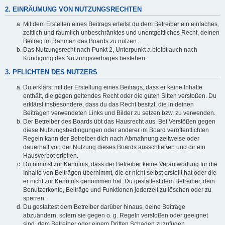
2. EINRÄUMUNG VON NUTZUNGSRECHTEN
Mit dem Erstellen eines Beitrags erteilst du dem Betreiber ein einfaches,
zeitlich und räumlich unbeschränktes und unentgeltliches Recht, deinen
Beitrag im Rahmen des Boards zu nutzen.
Das Nutzungsrecht nach Punkt 2, Unterpunkt a bleibt auch nach
Kündigung des Nutzungsvertrages bestehen.
3. PFLICHTEN DES NUTZERS
Du erklärst mit der Erstellung eines Beitrags, dass er keine Inhalte
enthält, die gegen geltendes Recht oder die guten Sitten verstoßen. Du
erklärst insbesondere, dass du das Recht besitzt, die in deinen
Beiträgen verwendeten Links und Bilder zu setzen bzw. zu verwenden.
Der Betreiber des Boards übt das Hausrecht aus. Bei Verstößen gegen
diese Nutzungsbedingungen oder anderer im Board veröffentlichten
Regeln kann der Betreiber dich nach Abmahnung zeitweise oder
dauerhaft von der Nutzung dieses Boards ausschließen und dir ein
Hausverbot erteilen.
Du nimmst zur Kenntnis, dass der Betreiber keine Verantwortung für die
Inhalte von Beiträgen übernimmt, die er nicht selbst erstellt hat oder die
er nicht zur Kenntnis genommen hat. Du gestattest dem Betreiber, dein
Benutzerkonto, Beiträge und Funktionen jederzeit zu löschen oder zu
sperren.
Du gestattest dem Betreiber darüber hinaus, deine Beiträge
abzuändern, sofern sie gegen o. g. Regeln verstoßen oder geeignet
sind, dem Betreiber oder einem Dritten Schaden zuzufügen.