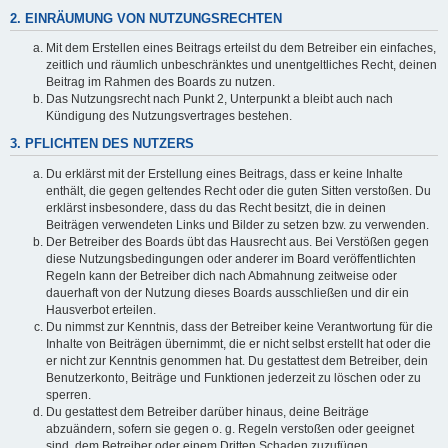
2. EINRÄUMUNG VON NUTZUNGSRECHTEN
Mit dem Erstellen eines Beitrags erteilst du dem Betreiber ein einfaches,
zeitlich und räumlich unbeschränktes und unentgeltliches Recht, deinen
Beitrag im Rahmen des Boards zu nutzen.
Das Nutzungsrecht nach Punkt 2, Unterpunkt a bleibt auch nach
Kündigung des Nutzungsvertrages bestehen.
3. PFLICHTEN DES NUTZERS
Du erklärst mit der Erstellung eines Beitrags, dass er keine Inhalte
enthält, die gegen geltendes Recht oder die guten Sitten verstoßen. Du
erklärst insbesondere, dass du das Recht besitzt, die in deinen
Beiträgen verwendeten Links und Bilder zu setzen bzw. zu verwenden.
Der Betreiber des Boards übt das Hausrecht aus. Bei Verstößen gegen
diese Nutzungsbedingungen oder anderer im Board veröffentlichten
Regeln kann der Betreiber dich nach Abmahnung zeitweise oder
dauerhaft von der Nutzung dieses Boards ausschließen und dir ein
Hausverbot erteilen.
Du nimmst zur Kenntnis, dass der Betreiber keine Verantwortung für die
Inhalte von Beiträgen übernimmt, die er nicht selbst erstellt hat oder die
er nicht zur Kenntnis genommen hat. Du gestattest dem Betreiber, dein
Benutzerkonto, Beiträge und Funktionen jederzeit zu löschen oder zu
sperren.
Du gestattest dem Betreiber darüber hinaus, deine Beiträge
abzuändern, sofern sie gegen o. g. Regeln verstoßen oder geeignet
sind, dem Betreiber oder einem Dritten Schaden zuzufügen.