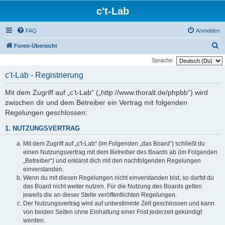
c't-Lab
FAQ
Anmelden
S
Foren-Übersicht
u
Sprache:
c
c't-Lab - Registrierung
h
Mit dem Zugriff auf „c't-Lab“ („http://www.thoralt.de/phpbb“) wird
e
zwischen dir und dem Betreiber ein Vertrag mit folgenden
Regelungen geschlossen:
1. NUTZUNGSVERTRAG
Mit dem Zugriff auf „c't-Lab“ (im Folgenden „das Board“) schließt du
einen Nutzungsvertrag mit dem Betreiber des Boards ab (im Folgenden
„Betreiber“) und erklärst dich mit den nachfolgenden Regelungen
einverstanden.
Wenn du mit diesen Regelungen nicht einverstanden bist, so darfst du
das Board nicht weiter nutzen. Für die Nutzung des Boards gelten
jeweils die an dieser Stelle veröffentlichten Regelungen.
Der Nutzungsvertrag wird auf unbestimmte Zeit geschlossen und kann
von beiden Seiten ohne Einhaltung einer Frist jederzeit gekündigt
werden.