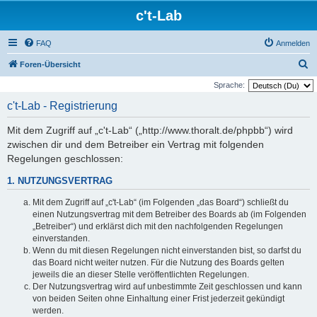
c't-Lab
FAQ
Anmelden
S
Foren-Übersicht
u
Sprache:
c
c't-Lab - Registrierung
h
Mit dem Zugriff auf „c't-Lab“ („http://www.thoralt.de/phpbb“) wird
e
zwischen dir und dem Betreiber ein Vertrag mit folgenden
Regelungen geschlossen:
1. NUTZUNGSVERTRAG
Mit dem Zugriff auf „c't-Lab“ (im Folgenden „das Board“) schließt du
einen Nutzungsvertrag mit dem Betreiber des Boards ab (im Folgenden
„Betreiber“) und erklärst dich mit den nachfolgenden Regelungen
einverstanden.
Wenn du mit diesen Regelungen nicht einverstanden bist, so darfst du
das Board nicht weiter nutzen. Für die Nutzung des Boards gelten
jeweils die an dieser Stelle veröffentlichten Regelungen.
Der Nutzungsvertrag wird auf unbestimmte Zeit geschlossen und kann
von beiden Seiten ohne Einhaltung einer Frist jederzeit gekündigt
werden.