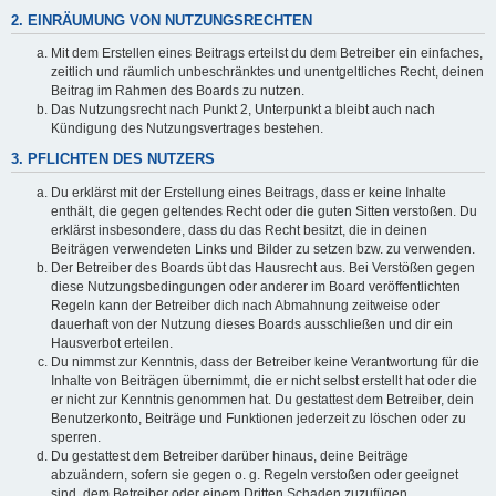
2. EINRÄUMUNG VON NUTZUNGSRECHTEN
Mit dem Erstellen eines Beitrags erteilst du dem Betreiber ein einfaches,
zeitlich und räumlich unbeschränktes und unentgeltliches Recht, deinen
Beitrag im Rahmen des Boards zu nutzen.
Das Nutzungsrecht nach Punkt 2, Unterpunkt a bleibt auch nach
Kündigung des Nutzungsvertrages bestehen.
3. PFLICHTEN DES NUTZERS
Du erklärst mit der Erstellung eines Beitrags, dass er keine Inhalte
enthält, die gegen geltendes Recht oder die guten Sitten verstoßen. Du
erklärst insbesondere, dass du das Recht besitzt, die in deinen
Beiträgen verwendeten Links und Bilder zu setzen bzw. zu verwenden.
Der Betreiber des Boards übt das Hausrecht aus. Bei Verstößen gegen
diese Nutzungsbedingungen oder anderer im Board veröffentlichten
Regeln kann der Betreiber dich nach Abmahnung zeitweise oder
dauerhaft von der Nutzung dieses Boards ausschließen und dir ein
Hausverbot erteilen.
Du nimmst zur Kenntnis, dass der Betreiber keine Verantwortung für die
Inhalte von Beiträgen übernimmt, die er nicht selbst erstellt hat oder die
er nicht zur Kenntnis genommen hat. Du gestattest dem Betreiber, dein
Benutzerkonto, Beiträge und Funktionen jederzeit zu löschen oder zu
sperren.
Du gestattest dem Betreiber darüber hinaus, deine Beiträge
abzuändern, sofern sie gegen o. g. Regeln verstoßen oder geeignet
sind, dem Betreiber oder einem Dritten Schaden zuzufügen.