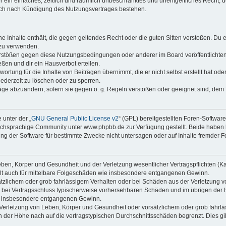
ber ein einfaches, zeitlich und räumlich unbeschränktes und unentgeltliches Recht
auch nach Kündigung des Nutzungsvertrages bestehen.
ine Inhalte enthält, die gegen geltendes Recht oder die guten Sitten verstoßen. Du 
 zu verwenden.
erstößen gegen diese Nutzungsbedingungen oder anderer im Board veröffentlichte
ßen und dir ein Hausverbot erteilen.
ortung für die Inhalte von Beiträgen übernimmt, die er nicht selbst erstellt hat od
jederzeit zu löschen oder zu sperren.
räge abzuändern, sofern sie gegen o. g. Regeln verstoßen oder geeignet sind, dem
 unter der „
GNU General Public License v2
“ (GPL) bereitgestellten Foren-Softwa
chsprachige Community unter www.phpbb.de zur Verfügung gestellt. Beide haben ke
g der Software für bestimmte Zwecke nicht untersagen oder auf Inhalte fremder F
ben, Körper und Gesundheit und der Verletzung wesentlicher Vertragspflichten (Kard
gilt auch für mittelbare Folgeschäden wie insbesondere entgangenen Gewinn.
ätzlichem oder grob fahrlässigem Verhalten oder bei Schäden aus der Verletzung 
 die bei Vertragsschluss typischerweise vorhersehbaren Schäden und im übrigen de
wie insbesondere entgangenen Gewinn.
erletzung von Leben, Körper und Gesundheit oder vorsätzlichem oder grob fahrläs
der Höhe nach auf die vertragstypischen Durchschnittsschäden begrenzt. Dies gi