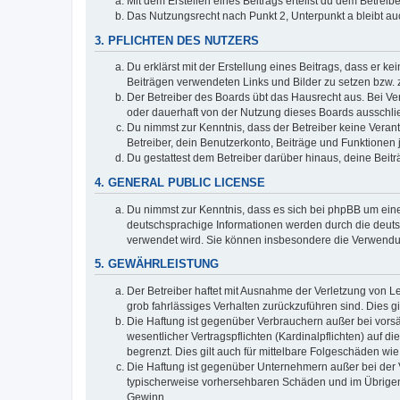
Mit dem Erstellen eines Beitrags erteilst du dem Betrei
Das Nutzungsrecht nach Punkt 2, Unterpunkt a bleibt 
3. PFLICHTEN DES NUTZERS
Du erklärst mit der Erstellung eines Beitrags, dass er ke
Beiträgen verwendeten Links und Bilder zu setzen bzw.
Der Betreiber des Boards übt das Hausrecht aus. Bei V
oder dauerhaft von der Nutzung dieses Boards ausschlie
Du nimmst zur Kenntnis, dass der Betreiber keine Verantw
Betreiber, dein Benutzerkonto, Beiträge und Funktionen 
Du gestattest dem Betreiber darüber hinaus, deine Beit
4. GENERAL PUBLIC LICENSE
Du nimmst zur Kenntnis, dass es sich bei phpBB um eine
deutschsprachige Informationen werden durch die deuts
verwendet wird. Sie können insbesondere die Verwendun
5. GEWÄHRLEISTUNG
Der Betreiber haftet mit Ausnahme der Verletzung von Le
grob fahrlässiges Verhalten zurückzuführen sind. Dies 
Die Haftung ist gegenüber Verbrauchern außer bei vors
wesentlicher Vertragspflichten (Kardinalpflichten) auf
begrenzt. Dies gilt auch für mittelbare Folgeschäden 
Die Haftung ist gegenüber Unternehmern außer bei der V
typischerweise vorhersehbaren Schäden und im Übrigen 
Gewinn.