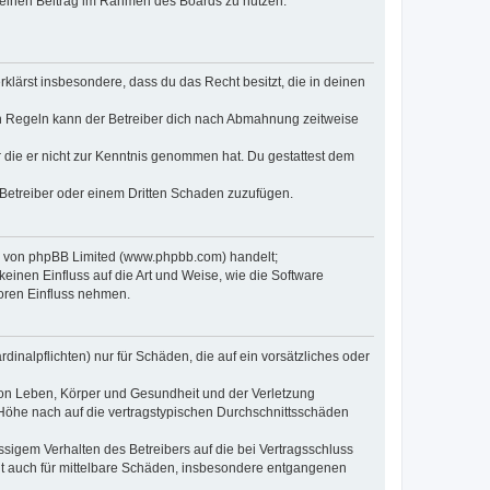
, deinen Beitrag im Rahmen des Boards zu nutzen.
erklärst insbesondere, dass du das Recht besitzt, die in deinen
n Regeln kann der Betreiber dich nach Abmahnung zeitweise
er die er nicht zur Kenntnis genommen hat. Du gestattest dem
 Betreiber oder einem Dritten Schaden zuzufügen.
re von phpBB Limited (www.phpbb.com) handelt;
inen Einfluss auf die Art und Weise, wie die Software
oren Einfluss nehmen.
inalpflichten) nur für Schäden, die auf ein vorsätzliches oder
von Leben, Körper und Gesundheit und der Verletzung
r Höhe nach auf die vertragstypischen Durchschnittsschäden
sigem Verhalten des Betreibers auf die bei Vertragsschluss
lt auch für mittelbare Schäden, insbesondere entgangenen