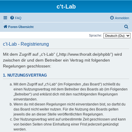
c't-Lab
FAQ
Anmelden
S
Foren-Übersicht
u
Sprache:
c
c't-Lab - Registrierung
h
Mit dem Zugriff auf „c't-Lab“ („http://www.thoralt.de/phpbb“) wird
e
zwischen dir und dem Betreiber ein Vertrag mit folgenden
Regelungen geschlossen:
1. NUTZUNGSVERTRAG
Mit dem Zugriff auf „c't-Lab“ (im Folgenden „das Board“) schließt du
einen Nutzungsvertrag mit dem Betreiber des Boards ab (im Folgenden
„Betreiber“) und erklärst dich mit den nachfolgenden Regelungen
einverstanden.
Wenn du mit diesen Regelungen nicht einverstanden bist, so darfst du
das Board nicht weiter nutzen. Für die Nutzung des Boards gelten
jeweils die an dieser Stelle veröffentlichten Regelungen.
Der Nutzungsvertrag wird auf unbestimmte Zeit geschlossen und kann
von beiden Seiten ohne Einhaltung einer Frist jederzeit gekündigt
werden.