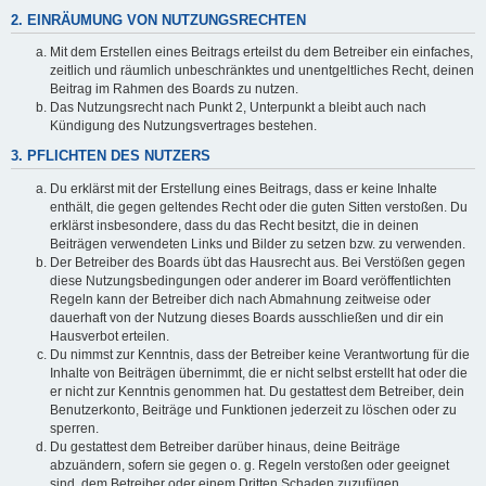
2. EINRÄUMUNG VON NUTZUNGSRECHTEN
Mit dem Erstellen eines Beitrags erteilst du dem Betreiber ein einfaches,
zeitlich und räumlich unbeschränktes und unentgeltliches Recht, deinen
Beitrag im Rahmen des Boards zu nutzen.
Das Nutzungsrecht nach Punkt 2, Unterpunkt a bleibt auch nach
Kündigung des Nutzungsvertrages bestehen.
3. PFLICHTEN DES NUTZERS
Du erklärst mit der Erstellung eines Beitrags, dass er keine Inhalte
enthält, die gegen geltendes Recht oder die guten Sitten verstoßen. Du
erklärst insbesondere, dass du das Recht besitzt, die in deinen
Beiträgen verwendeten Links und Bilder zu setzen bzw. zu verwenden.
Der Betreiber des Boards übt das Hausrecht aus. Bei Verstößen gegen
diese Nutzungsbedingungen oder anderer im Board veröffentlichten
Regeln kann der Betreiber dich nach Abmahnung zeitweise oder
dauerhaft von der Nutzung dieses Boards ausschließen und dir ein
Hausverbot erteilen.
Du nimmst zur Kenntnis, dass der Betreiber keine Verantwortung für die
Inhalte von Beiträgen übernimmt, die er nicht selbst erstellt hat oder die
er nicht zur Kenntnis genommen hat. Du gestattest dem Betreiber, dein
Benutzerkonto, Beiträge und Funktionen jederzeit zu löschen oder zu
sperren.
Du gestattest dem Betreiber darüber hinaus, deine Beiträge
abzuändern, sofern sie gegen o. g. Regeln verstoßen oder geeignet
sind, dem Betreiber oder einem Dritten Schaden zuzufügen.