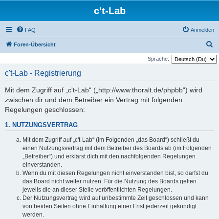
c't-Lab
FAQ
Anmelden
S
Foren-Übersicht
u
Sprache:
c
c't-Lab - Registrierung
h
Mit dem Zugriff auf „c't-Lab“ („http://www.thoralt.de/phpbb“) wird
e
zwischen dir und dem Betreiber ein Vertrag mit folgenden
Regelungen geschlossen:
1. NUTZUNGSVERTRAG
Mit dem Zugriff auf „c't-Lab“ (im Folgenden „das Board“) schließt du
einen Nutzungsvertrag mit dem Betreiber des Boards ab (im Folgenden
„Betreiber“) und erklärst dich mit den nachfolgenden Regelungen
einverstanden.
Wenn du mit diesen Regelungen nicht einverstanden bist, so darfst du
das Board nicht weiter nutzen. Für die Nutzung des Boards gelten
jeweils die an dieser Stelle veröffentlichten Regelungen.
Der Nutzungsvertrag wird auf unbestimmte Zeit geschlossen und kann
von beiden Seiten ohne Einhaltung einer Frist jederzeit gekündigt
werden.