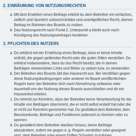
2. EINRÄUMUNG VON NUTZUNGSRECHTEN
Mit dem Erstellen eines Beitrags erteilst du dem Betreiber ein einfaches,
zeitlich und räumlich unbeschränktes und unentgeltliches Recht, deinen
Beitrag im Rahmen des Boards zu nutzen.
Das Nutzungsrecht nach Punkt 2, Unterpunkt a bleibt auch nach
Kündigung des Nutzungsvertrages bestehen.
3. PFLICHTEN DES NUTZERS
Du erklärst mit der Erstellung eines Beitrags, dass er keine Inhalte
enthält, die gegen geltendes Recht oder die guten Sitten verstoßen. Du
erklärst insbesondere, dass du das Recht besitzt, die in deinen
Beiträgen verwendeten Links und Bilder zu setzen bzw. zu verwenden.
Der Betreiber des Boards übt das Hausrecht aus. Bei Verstößen gegen
diese Nutzungsbedingungen oder anderer im Board veröffentlichten
Regeln kann der Betreiber dich nach Abmahnung zeitweise oder
dauerhaft von der Nutzung dieses Boards ausschließen und dir ein
Hausverbot erteilen.
Du nimmst zur Kenntnis, dass der Betreiber keine Verantwortung für die
Inhalte von Beiträgen übernimmt, die er nicht selbst erstellt hat oder die
er nicht zur Kenntnis genommen hat. Du gestattest dem Betreiber, dein
Benutzerkonto, Beiträge und Funktionen jederzeit zu löschen oder zu
sperren.
Du gestattest dem Betreiber darüber hinaus, deine Beiträge
abzuändern, sofern sie gegen o. g. Regeln verstoßen oder geeignet
sind, dem Betreiber oder einem Dritten Schaden zuzufügen.