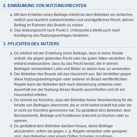
2. EINRÄUMUNG VON NUTZUNGSRECHTEN
Mit dem Erstellen eines Beitrags erteilst du dem Betreiber ein einfaches,
zeitlich und räumlich unbeschränktes und unentgeltliches Recht, deinen
Beitrag im Rahmen des Boards zu nutzen.
Das Nutzungsrecht nach Punkt 2, Unterpunkt a bleibt auch nach
Kündigung des Nutzungsvertrages bestehen.
3. PFLICHTEN DES NUTZERS
Du erklärst mit der Erstellung eines Beitrags, dass er keine Inhalte
enthält, die gegen geltendes Recht oder die guten Sitten verstoßen. Du
erklärst insbesondere, dass du das Recht besitzt, die in deinen
Beiträgen verwendeten Links und Bilder zu setzen bzw. zu verwenden.
Der Betreiber des Boards übt das Hausrecht aus. Bei Verstößen gegen
diese Nutzungsbedingungen oder anderer im Board veröffentlichten
Regeln kann der Betreiber dich nach Abmahnung zeitweise oder
dauerhaft von der Nutzung dieses Boards ausschließen und dir ein
Hausverbot erteilen.
Du nimmst zur Kenntnis, dass der Betreiber keine Verantwortung für die
Inhalte von Beiträgen übernimmt, die er nicht selbst erstellt hat oder die
er nicht zur Kenntnis genommen hat. Du gestattest dem Betreiber, dein
Benutzerkonto, Beiträge und Funktionen jederzeit zu löschen oder zu
sperren.
Du gestattest dem Betreiber darüber hinaus, deine Beiträge
abzuändern, sofern sie gegen o. g. Regeln verstoßen oder geeignet
sind, dem Betreiber oder einem Dritten Schaden zuzufügen.