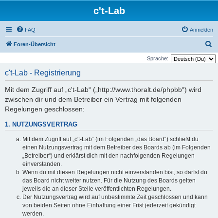
c't-Lab
FAQ
Anmelden
S
Foren-Übersicht
u
Sprache:
c
c't-Lab - Registrierung
h
Mit dem Zugriff auf „c't-Lab“ („http://www.thoralt.de/phpbb“) wird
e
zwischen dir und dem Betreiber ein Vertrag mit folgenden
Regelungen geschlossen:
1. NUTZUNGSVERTRAG
Mit dem Zugriff auf „c't-Lab“ (im Folgenden „das Board“) schließt du
einen Nutzungsvertrag mit dem Betreiber des Boards ab (im Folgenden
„Betreiber“) und erklärst dich mit den nachfolgenden Regelungen
einverstanden.
Wenn du mit diesen Regelungen nicht einverstanden bist, so darfst du
das Board nicht weiter nutzen. Für die Nutzung des Boards gelten
jeweils die an dieser Stelle veröffentlichten Regelungen.
Der Nutzungsvertrag wird auf unbestimmte Zeit geschlossen und kann
von beiden Seiten ohne Einhaltung einer Frist jederzeit gekündigt
werden.