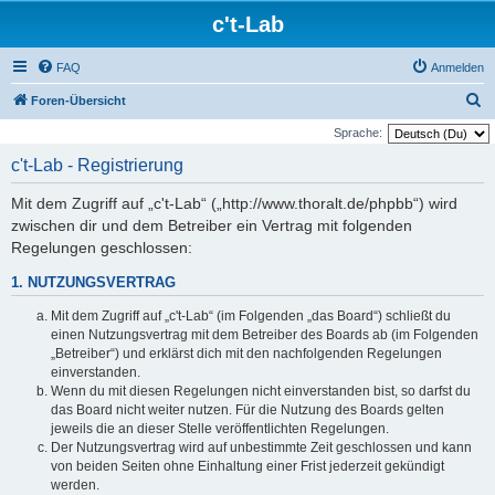
c't-Lab
FAQ
Anmelden
S
Foren-Übersicht
u
Sprache:
c
c't-Lab - Registrierung
h
Mit dem Zugriff auf „c't-Lab“ („http://www.thoralt.de/phpbb“) wird
e
zwischen dir und dem Betreiber ein Vertrag mit folgenden
Regelungen geschlossen:
1. NUTZUNGSVERTRAG
Mit dem Zugriff auf „c't-Lab“ (im Folgenden „das Board“) schließt du
einen Nutzungsvertrag mit dem Betreiber des Boards ab (im Folgenden
„Betreiber“) und erklärst dich mit den nachfolgenden Regelungen
einverstanden.
Wenn du mit diesen Regelungen nicht einverstanden bist, so darfst du
das Board nicht weiter nutzen. Für die Nutzung des Boards gelten
jeweils die an dieser Stelle veröffentlichten Regelungen.
Der Nutzungsvertrag wird auf unbestimmte Zeit geschlossen und kann
von beiden Seiten ohne Einhaltung einer Frist jederzeit gekündigt
werden.