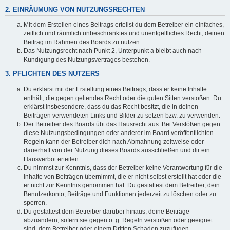
2. EINRÄUMUNG VON NUTZUNGSRECHTEN
Mit dem Erstellen eines Beitrags erteilst du dem Betreiber ein einfaches,
zeitlich und räumlich unbeschränktes und unentgeltliches Recht, deinen
Beitrag im Rahmen des Boards zu nutzen.
Das Nutzungsrecht nach Punkt 2, Unterpunkt a bleibt auch nach
Kündigung des Nutzungsvertrages bestehen.
3. PFLICHTEN DES NUTZERS
Du erklärst mit der Erstellung eines Beitrags, dass er keine Inhalte
enthält, die gegen geltendes Recht oder die guten Sitten verstoßen. Du
erklärst insbesondere, dass du das Recht besitzt, die in deinen
Beiträgen verwendeten Links und Bilder zu setzen bzw. zu verwenden.
Der Betreiber des Boards übt das Hausrecht aus. Bei Verstößen gegen
diese Nutzungsbedingungen oder anderer im Board veröffentlichten
Regeln kann der Betreiber dich nach Abmahnung zeitweise oder
dauerhaft von der Nutzung dieses Boards ausschließen und dir ein
Hausverbot erteilen.
Du nimmst zur Kenntnis, dass der Betreiber keine Verantwortung für die
Inhalte von Beiträgen übernimmt, die er nicht selbst erstellt hat oder die
er nicht zur Kenntnis genommen hat. Du gestattest dem Betreiber, dein
Benutzerkonto, Beiträge und Funktionen jederzeit zu löschen oder zu
sperren.
Du gestattest dem Betreiber darüber hinaus, deine Beiträge
abzuändern, sofern sie gegen o. g. Regeln verstoßen oder geeignet
sind, dem Betreiber oder einem Dritten Schaden zuzufügen.