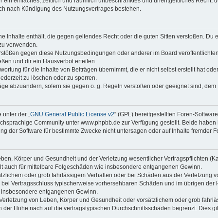
ber ein einfaches, zeitlich und räumlich unbeschränktes und unentgeltliches Recht
auch nach Kündigung des Nutzungsvertrages bestehen.
ine Inhalte enthält, die gegen geltendes Recht oder die guten Sitten verstoßen. Du 
 zu verwenden.
erstößen gegen diese Nutzungsbedingungen oder anderer im Board veröffentlichte
ßen und dir ein Hausverbot erteilen.
ortung für die Inhalte von Beiträgen übernimmt, die er nicht selbst erstellt hat od
jederzeit zu löschen oder zu sperren.
räge abzuändern, sofern sie gegen o. g. Regeln verstoßen oder geeignet sind, dem
 unter der „
GNU General Public License v2
“ (GPL) bereitgestellten Foren-Softwa
chsprachige Community unter www.phpbb.de zur Verfügung gestellt. Beide haben ke
g der Software für bestimmte Zwecke nicht untersagen oder auf Inhalte fremder F
ben, Körper und Gesundheit und der Verletzung wesentlicher Vertragspflichten (Kard
gilt auch für mittelbare Folgeschäden wie insbesondere entgangenen Gewinn.
ätzlichem oder grob fahrlässigem Verhalten oder bei Schäden aus der Verletzung 
 die bei Vertragsschluss typischerweise vorhersehbaren Schäden und im übrigen de
wie insbesondere entgangenen Gewinn.
erletzung von Leben, Körper und Gesundheit oder vorsätzlichem oder grob fahrläs
der Höhe nach auf die vertragstypischen Durchschnittsschäden begrenzt. Dies gi