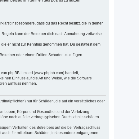
, deinen Beitrag im Rahmen des Boards zu nutzen.
erklärst insbesondere, dass du das Recht besitzt, die in deinen
n Regeln kann der Betreiber dich nach Abmahnung zeitweise
er die er nicht zur Kenntnis genommen hat. Du gestattest dem
 Betreiber oder einem Dritten Schaden zuzufügen.
re von phpBB Limited (www.phpbb.com) handelt;
inen Einfluss auf die Art und Weise, wie die Software
oren Einfluss nehmen.
inalpflichten) nur für Schäden, die auf ein vorsätzliches oder
von Leben, Körper und Gesundheit und der Verletzung
r Höhe nach auf die vertragstypischen Durchschnittsschäden
sigem Verhalten des Betreibers auf die bei Vertragsschluss
lt auch für mittelbare Schäden, insbesondere entgangenen