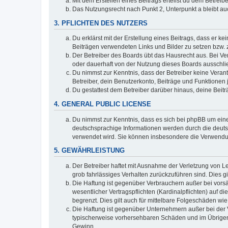
Mit dem Erstellen eines Beitrags erteilst du dem Betrei
Das Nutzungsrecht nach Punkt 2, Unterpunkt a bleibt 
3. PFLICHTEN DES NUTZERS
Du erklärst mit der Erstellung eines Beitrags, dass er ke
Beiträgen verwendeten Links und Bilder zu setzen bzw.
Der Betreiber des Boards übt das Hausrecht aus. Bei V
oder dauerhaft von der Nutzung dieses Boards ausschlie
Du nimmst zur Kenntnis, dass der Betreiber keine Verantw
Betreiber, dein Benutzerkonto, Beiträge und Funktionen 
Du gestattest dem Betreiber darüber hinaus, deine Beit
4. GENERAL PUBLIC LICENSE
Du nimmst zur Kenntnis, dass es sich bei phpBB um eine
deutschsprachige Informationen werden durch die deuts
verwendet wird. Sie können insbesondere die Verwendun
5. GEWÄHRLEISTUNG
Der Betreiber haftet mit Ausnahme der Verletzung von Le
grob fahrlässiges Verhalten zurückzuführen sind. Dies 
Die Haftung ist gegenüber Verbrauchern außer bei vors
wesentlicher Vertragspflichten (Kardinalpflichten) auf
begrenzt. Dies gilt auch für mittelbare Folgeschäden 
Die Haftung ist gegenüber Unternehmern außer bei der V
typischerweise vorhersehbaren Schäden und im Übrigen 
Gewinn.