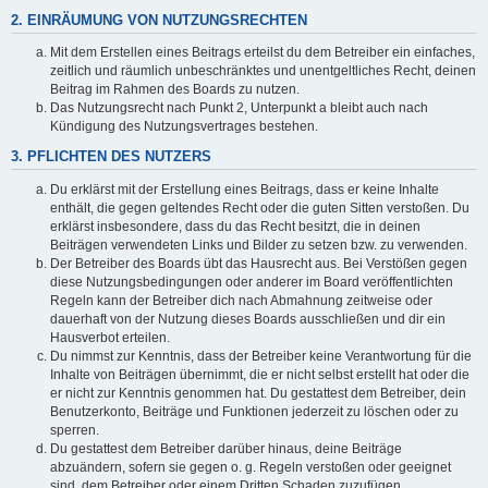
2. EINRÄUMUNG VON NUTZUNGSRECHTEN
Mit dem Erstellen eines Beitrags erteilst du dem Betreiber ein einfaches,
zeitlich und räumlich unbeschränktes und unentgeltliches Recht, deinen
Beitrag im Rahmen des Boards zu nutzen.
Das Nutzungsrecht nach Punkt 2, Unterpunkt a bleibt auch nach
Kündigung des Nutzungsvertrages bestehen.
3. PFLICHTEN DES NUTZERS
Du erklärst mit der Erstellung eines Beitrags, dass er keine Inhalte
enthält, die gegen geltendes Recht oder die guten Sitten verstoßen. Du
erklärst insbesondere, dass du das Recht besitzt, die in deinen
Beiträgen verwendeten Links und Bilder zu setzen bzw. zu verwenden.
Der Betreiber des Boards übt das Hausrecht aus. Bei Verstößen gegen
diese Nutzungsbedingungen oder anderer im Board veröffentlichten
Regeln kann der Betreiber dich nach Abmahnung zeitweise oder
dauerhaft von der Nutzung dieses Boards ausschließen und dir ein
Hausverbot erteilen.
Du nimmst zur Kenntnis, dass der Betreiber keine Verantwortung für die
Inhalte von Beiträgen übernimmt, die er nicht selbst erstellt hat oder die
er nicht zur Kenntnis genommen hat. Du gestattest dem Betreiber, dein
Benutzerkonto, Beiträge und Funktionen jederzeit zu löschen oder zu
sperren.
Du gestattest dem Betreiber darüber hinaus, deine Beiträge
abzuändern, sofern sie gegen o. g. Regeln verstoßen oder geeignet
sind, dem Betreiber oder einem Dritten Schaden zuzufügen.