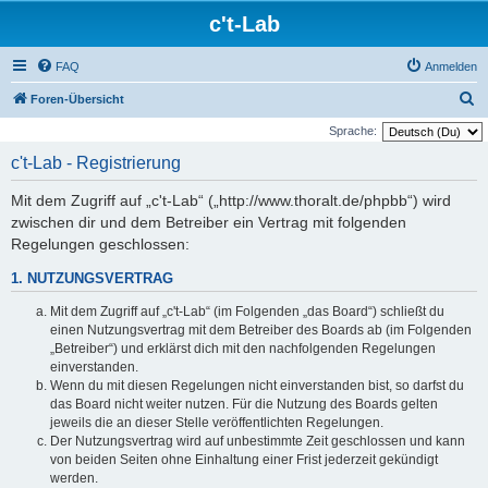
c't-Lab
FAQ
Anmelden
S
Foren-Übersicht
u
Sprache:
c
c't-Lab - Registrierung
h
Mit dem Zugriff auf „c't-Lab“ („http://www.thoralt.de/phpbb“) wird
e
zwischen dir und dem Betreiber ein Vertrag mit folgenden
Regelungen geschlossen:
1. NUTZUNGSVERTRAG
Mit dem Zugriff auf „c't-Lab“ (im Folgenden „das Board“) schließt du
einen Nutzungsvertrag mit dem Betreiber des Boards ab (im Folgenden
„Betreiber“) und erklärst dich mit den nachfolgenden Regelungen
einverstanden.
Wenn du mit diesen Regelungen nicht einverstanden bist, so darfst du
das Board nicht weiter nutzen. Für die Nutzung des Boards gelten
jeweils die an dieser Stelle veröffentlichten Regelungen.
Der Nutzungsvertrag wird auf unbestimmte Zeit geschlossen und kann
von beiden Seiten ohne Einhaltung einer Frist jederzeit gekündigt
werden.