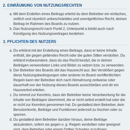
2. EINRÄUMUNG VON NUTZUNGSRECHTEN
Mit dem Erstellen eines Beitrags erteilst du dem Betreiber ein einfaches,
zeitlich und räumlich unbeschränktes und unentgeltliches Recht, deinen
Beitrag im Rahmen des Boards zu nutzen.
Das Nutzungsrecht nach Punkt 2, Unterpunkt a bleibt auch nach
Kündigung des Nutzungsvertrages bestehen.
3. PFLICHTEN DES NUTZERS
Du erklärst mit der Erstellung eines Beitrags, dass er keine Inhalte
enthält, die gegen geltendes Recht oder die guten Sitten verstoßen. Du
erklärst insbesondere, dass du das Recht besitzt, die in deinen
Beiträgen verwendeten Links und Bilder zu setzen bzw. zu verwenden.
Der Betreiber des Boards übt das Hausrecht aus. Bei Verstößen gegen
diese Nutzungsbedingungen oder anderer im Board veröffentlichten
Regeln kann der Betreiber dich nach Abmahnung zeitweise oder
dauerhaft von der Nutzung dieses Boards ausschließen und dir ein
Hausverbot erteilen.
Du nimmst zur Kenntnis, dass der Betreiber keine Verantwortung für die
Inhalte von Beiträgen übernimmt, die er nicht selbst erstellt hat oder die
er nicht zur Kenntnis genommen hat. Du gestattest dem Betreiber, dein
Benutzerkonto, Beiträge und Funktionen jederzeit zu löschen oder zu
sperren.
Du gestattest dem Betreiber darüber hinaus, deine Beiträge
abzuändern, sofern sie gegen o. g. Regeln verstoßen oder geeignet
sind, dem Betreiber oder einem Dritten Schaden zuzufügen.