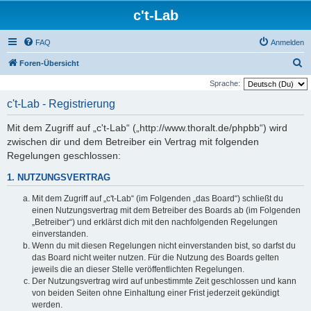
c't-Lab
FAQ
Anmelden
S
Foren-Übersicht
u
Sprache:
c
c't-Lab - Registrierung
h
Mit dem Zugriff auf „c't-Lab“ („http://www.thoralt.de/phpbb“) wird
e
zwischen dir und dem Betreiber ein Vertrag mit folgenden
Regelungen geschlossen:
1. NUTZUNGSVERTRAG
Mit dem Zugriff auf „c't-Lab“ (im Folgenden „das Board“) schließt du
einen Nutzungsvertrag mit dem Betreiber des Boards ab (im Folgenden
„Betreiber“) und erklärst dich mit den nachfolgenden Regelungen
einverstanden.
Wenn du mit diesen Regelungen nicht einverstanden bist, so darfst du
das Board nicht weiter nutzen. Für die Nutzung des Boards gelten
jeweils die an dieser Stelle veröffentlichten Regelungen.
Der Nutzungsvertrag wird auf unbestimmte Zeit geschlossen und kann
von beiden Seiten ohne Einhaltung einer Frist jederzeit gekündigt
werden.