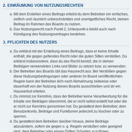
2. EINRÄUMUNG VON NUTZUNGSRECHTEN
Mit dem Erstellen eines Beitrags erteilst du dem Betreiber ein einfaches,
zeitlich und räumlich unbeschränktes und unentgeltliches Recht, deinen
Beitrag im Rahmen des Boards zu nutzen.
Das Nutzungsrecht nach Punkt 2, Unterpunkt a bleibt auch nach
Kündigung des Nutzungsvertrages bestehen.
3. PFLICHTEN DES NUTZERS
Du erklärst mit der Erstellung eines Beitrags, dass er keine Inhalte
enthält, die gegen geltendes Recht oder die guten Sitten verstoßen. Du
erklärst insbesondere, dass du das Recht besitzt, die in deinen
Beiträgen verwendeten Links und Bilder zu setzen bzw. zu verwenden.
Der Betreiber des Boards übt das Hausrecht aus. Bei Verstößen gegen
diese Nutzungsbedingungen oder anderer im Board veröffentlichten
Regeln kann der Betreiber dich nach Abmahnung zeitweise oder
dauerhaft von der Nutzung dieses Boards ausschließen und dir ein
Hausverbot erteilen.
Du nimmst zur Kenntnis, dass der Betreiber keine Verantwortung für die
Inhalte von Beiträgen übernimmt, die er nicht selbst erstellt hat oder die
er nicht zur Kenntnis genommen hat. Du gestattest dem Betreiber, dein
Benutzerkonto, Beiträge und Funktionen jederzeit zu löschen oder zu
sperren.
Du gestattest dem Betreiber darüber hinaus, deine Beiträge
abzuändern, sofern sie gegen o. g. Regeln verstoßen oder geeignet
sind, dem Betreiber oder einem Dritten Schaden zuzufügen.