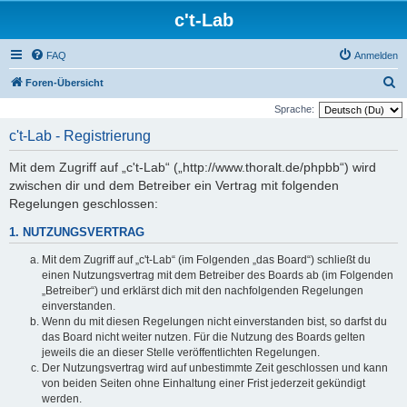
c't-Lab
FAQ
Anmelden
S
Foren-Übersicht
u
Sprache:
c
c't-Lab - Registrierung
h
Mit dem Zugriff auf „c't-Lab“ („http://www.thoralt.de/phpbb“) wird
e
zwischen dir und dem Betreiber ein Vertrag mit folgenden
Regelungen geschlossen:
1. NUTZUNGSVERTRAG
Mit dem Zugriff auf „c't-Lab“ (im Folgenden „das Board“) schließt du
einen Nutzungsvertrag mit dem Betreiber des Boards ab (im Folgenden
„Betreiber“) und erklärst dich mit den nachfolgenden Regelungen
einverstanden.
Wenn du mit diesen Regelungen nicht einverstanden bist, so darfst du
das Board nicht weiter nutzen. Für die Nutzung des Boards gelten
jeweils die an dieser Stelle veröffentlichten Regelungen.
Der Nutzungsvertrag wird auf unbestimmte Zeit geschlossen und kann
von beiden Seiten ohne Einhaltung einer Frist jederzeit gekündigt
werden.