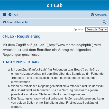
c't-Lab
FAQ
Anmelden
S
Foren-Übersicht
u
Sprache:
c
c't-Lab - Registrierung
h
Mit dem Zugriff auf „c't-Lab“ („http://www.thoralt.de/phpbb“) wird
e
zwischen dir und dem Betreiber ein Vertrag mit folgenden
Regelungen geschlossen:
1. NUTZUNGSVERTRAG
Mit dem Zugriff auf „c't-Lab“ (im Folgenden „das Board“) schließt du
einen Nutzungsvertrag mit dem Betreiber des Boards ab (im Folgenden
„Betreiber“) und erklärst dich mit den nachfolgenden Regelungen
einverstanden.
Wenn du mit diesen Regelungen nicht einverstanden bist, so darfst du
das Board nicht weiter nutzen. Für die Nutzung des Boards gelten
jeweils die an dieser Stelle veröffentlichten Regelungen.
Der Nutzungsvertrag wird auf unbestimmte Zeit geschlossen und kann
von beiden Seiten ohne Einhaltung einer Frist jederzeit gekündigt
werden.