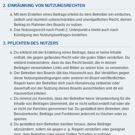
2. EINRÄUMUNG VON NUTZUNGSRECHTEN
Mit dem Erstellen eines Beitrags erteilst du dem Betreiber ein einfaches,
zeitlich und räumlich unbeschränktes und unentgeltliches Recht, deinen
Beitrag im Rahmen des Boards zu nutzen.
Das Nutzungsrecht nach Punkt 2, Unterpunkt a bleibt auch nach
Kündigung des Nutzungsvertrages bestehen.
3. PFLICHTEN DES NUTZERS
Du erklärst mit der Erstellung eines Beitrags, dass er keine Inhalte
enthält, die gegen geltendes Recht oder die guten Sitten verstoßen. Du
erklärst insbesondere, dass du das Recht besitzt, die in deinen
Beiträgen verwendeten Links und Bilder zu setzen bzw. zu verwenden.
Der Betreiber des Boards übt das Hausrecht aus. Bei Verstößen gegen
diese Nutzungsbedingungen oder anderer im Board veröffentlichten
Regeln kann der Betreiber dich nach Abmahnung zeitweise oder
dauerhaft von der Nutzung dieses Boards ausschließen und dir ein
Hausverbot erteilen.
Du nimmst zur Kenntnis, dass der Betreiber keine Verantwortung für die
Inhalte von Beiträgen übernimmt, die er nicht selbst erstellt hat oder die
er nicht zur Kenntnis genommen hat. Du gestattest dem Betreiber, dein
Benutzerkonto, Beiträge und Funktionen jederzeit zu löschen oder zu
sperren.
Du gestattest dem Betreiber darüber hinaus, deine Beiträge
abzuändern, sofern sie gegen o. g. Regeln verstoßen oder geeignet
sind, dem Betreiber oder einem Dritten Schaden zuzufügen.