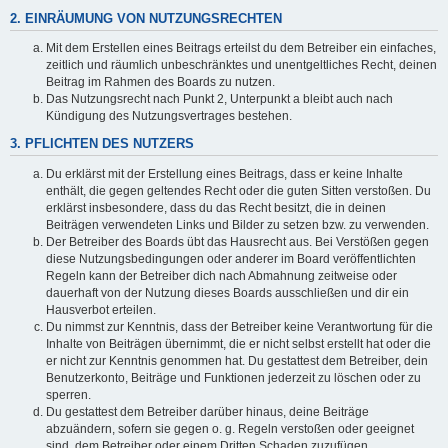
2. EINRÄUMUNG VON NUTZUNGSRECHTEN
Mit dem Erstellen eines Beitrags erteilst du dem Betreiber ein einfaches,
zeitlich und räumlich unbeschränktes und unentgeltliches Recht, deinen
Beitrag im Rahmen des Boards zu nutzen.
Das Nutzungsrecht nach Punkt 2, Unterpunkt a bleibt auch nach
Kündigung des Nutzungsvertrages bestehen.
3. PFLICHTEN DES NUTZERS
Du erklärst mit der Erstellung eines Beitrags, dass er keine Inhalte
enthält, die gegen geltendes Recht oder die guten Sitten verstoßen. Du
erklärst insbesondere, dass du das Recht besitzt, die in deinen
Beiträgen verwendeten Links und Bilder zu setzen bzw. zu verwenden.
Der Betreiber des Boards übt das Hausrecht aus. Bei Verstößen gegen
diese Nutzungsbedingungen oder anderer im Board veröffentlichten
Regeln kann der Betreiber dich nach Abmahnung zeitweise oder
dauerhaft von der Nutzung dieses Boards ausschließen und dir ein
Hausverbot erteilen.
Du nimmst zur Kenntnis, dass der Betreiber keine Verantwortung für die
Inhalte von Beiträgen übernimmt, die er nicht selbst erstellt hat oder die
er nicht zur Kenntnis genommen hat. Du gestattest dem Betreiber, dein
Benutzerkonto, Beiträge und Funktionen jederzeit zu löschen oder zu
sperren.
Du gestattest dem Betreiber darüber hinaus, deine Beiträge
abzuändern, sofern sie gegen o. g. Regeln verstoßen oder geeignet
sind, dem Betreiber oder einem Dritten Schaden zuzufügen.