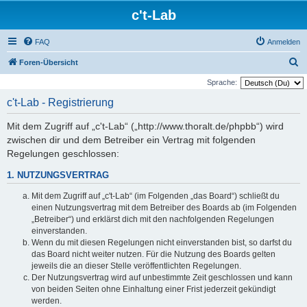
c't-Lab
FAQ
Anmelden
S
Foren-Übersicht
u
Sprache:
c
c't-Lab - Registrierung
h
Mit dem Zugriff auf „c't-Lab“ („http://www.thoralt.de/phpbb“) wird
e
zwischen dir und dem Betreiber ein Vertrag mit folgenden
Regelungen geschlossen:
1. NUTZUNGSVERTRAG
Mit dem Zugriff auf „c't-Lab“ (im Folgenden „das Board“) schließt du
einen Nutzungsvertrag mit dem Betreiber des Boards ab (im Folgenden
„Betreiber“) und erklärst dich mit den nachfolgenden Regelungen
einverstanden.
Wenn du mit diesen Regelungen nicht einverstanden bist, so darfst du
das Board nicht weiter nutzen. Für die Nutzung des Boards gelten
jeweils die an dieser Stelle veröffentlichten Regelungen.
Der Nutzungsvertrag wird auf unbestimmte Zeit geschlossen und kann
von beiden Seiten ohne Einhaltung einer Frist jederzeit gekündigt
werden.