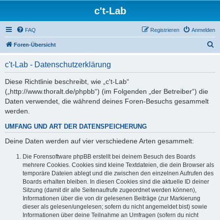
c't-Lab
FAQ
Registrieren
Anmelden
S
Foren-Übersicht
u
c't-Lab - Datenschutzerklärung
c
h
Diese Richtlinie beschreibt, wie „c't-Lab“
(„http://www.thoralt.de/phpbb“) (im Folgenden „der Betreiber“) die
e
Daten verwendet, die während deines Foren-Besuchs gesammelt
werden.
UMFANG UND ART DER DATENSPEICHERUNG
Deine Daten werden auf vier verschiedene Arten gesammelt:
Die Forensoftware phpBB erstellt bei deinem Besuch des Boards
mehrere Cookies. Cookies sind kleine Textdateien, die dein Browser als
temporäre Dateien ablegt und die zwischen den einzelnen Aufrufen des
Boards erhalten bleiben. In diesen Cookies sind die aktuelle ID deiner
Sitzung (damit dir alle Seitenaufrufe zugeordnet werden können),
Informationen über die von dir gelesenen Beiträge (zur Markierung
dieser als gelesen/ungelesen; sofern du nicht angemeldet bist) sowie
Informationen über deine Teilnahme an Umfragen (sofern du nicht