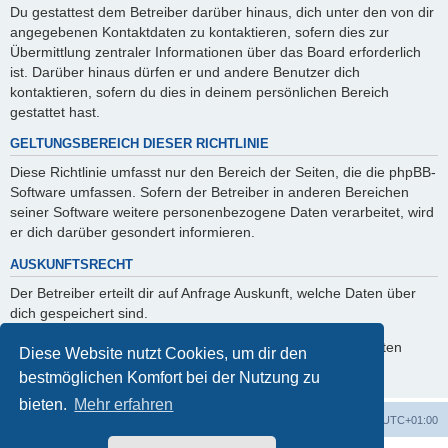
Du gestattest dem Betreiber darüber hinaus, dich unter den von dir
angegebenen Kontaktdaten zu kontaktieren, sofern dies zur
Übermittlung zentraler Informationen über das Board erforderlich
ist. Darüber hinaus dürfen er und andere Benutzer dich
kontaktieren, sofern du dies in deinem persönlichen Bereich
gestattet hast.
GELTUNGSBEREICH DIESER RICHTLINIE
Diese Richtlinie umfasst nur den Bereich der Seiten, die die phpBB-
Software umfassen. Sofern der Betreiber in anderen Bereichen
seiner Software weitere personenbezogene Daten verarbeitet, wird
er dich darüber gesondert informieren.
AUSKUNFTSRECHT
Der Betreiber erteilt dir auf Anfrage Auskunft, welche Daten über
dich gespeichert sind.
Du kannst jederzeit die Löschung bzw. Sperrung deiner Daten
Diese Website nutzt Cookies, um dir den
verlangen. Kontaktiere hierzu bitte den Betreiber.
bestmöglichen Komfort bei der Nutzung zu
bieten.
Mehr erfahren
Foren-Übersicht
Alle Cookies löschen
Alle Zeiten sind
UTC+01:00