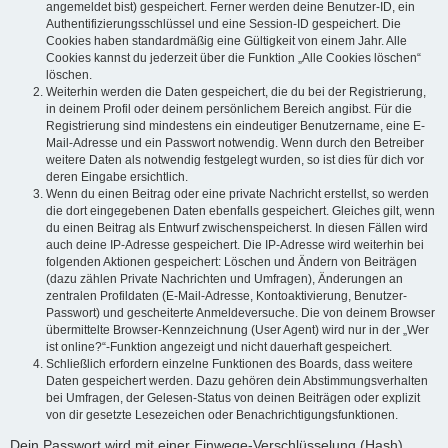
angemeldet bist) gespeichert. Ferner werden deine Benutzer-ID, ein
Authentifizierungsschlüssel und eine Session-ID gespeichert. Die
Cookies haben standardmäßig eine Gültigkeit von einem Jahr. Alle
Cookies kannst du jederzeit über die Funktion „Alle Cookies löschen“
löschen.
Weiterhin werden die Daten gespeichert, die du bei der Registrierung,
in deinem Profil oder deinem persönlichem Bereich angibst. Für die
Registrierung sind mindestens ein eindeutiger Benutzername, eine E-
Mail-Adresse und ein Passwort notwendig. Wenn durch den Betreiber
weitere Daten als notwendig festgelegt wurden, so ist dies für dich vor
deren Eingabe ersichtlich.
Wenn du einen Beitrag oder eine private Nachricht erstellst, so werden
die dort eingegebenen Daten ebenfalls gespeichert. Gleiches gilt, wenn
du einen Beitrag als Entwurf zwischenspeicherst. In diesen Fällen wird
auch deine IP-Adresse gespeichert. Die IP-Adresse wird weiterhin bei
folgenden Aktionen gespeichert: Löschen und Ändern von Beiträgen
(dazu zählen Private Nachrichten und Umfragen), Änderungen an
zentralen Profildaten (E-Mail-Adresse, Kontoaktivierung, Benutzer-
Passwort) und gescheiterte Anmeldeversuche. Die von deinem Browser
übermittelte Browser-Kennzeichnung (User Agent) wird nur in der „Wer
ist online?“-Funktion angezeigt und nicht dauerhaft gespeichert.
Schließlich erfordern einzelne Funktionen des Boards, dass weitere
Daten gespeichert werden. Dazu gehören dein Abstimmungsverhalten
bei Umfragen, der Gelesen-Status von deinen Beiträgen oder explizit
von dir gesetzte Lesezeichen oder Benachrichtigungsfunktionen.
Dein Passwort wird mit einer Einwege-Verschlüsselung (Hash)