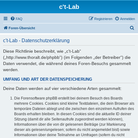
c't-Lab
FAQ
Registrieren
Anmelden
S
Foren-Übersicht
u
c't-Lab - Datenschutzerklärung
c
h
Diese Richtlinie beschreibt, wie „c't-Lab“
(„http://www.thoralt.de/phpbb“) (im Folgenden „der Betreiber“) die
e
Daten verwendet, die während deines Foren-Besuchs gesammelt
werden.
UMFANG UND ART DER DATENSPEICHERUNG
Deine Daten werden auf vier verschiedene Arten gesammelt:
Die Forensoftware phpBB erstellt bei deinem Besuch des Boards
mehrere Cookies. Cookies sind kleine Textdateien, die dein Browser als
temporäre Dateien ablegt und die zwischen den einzelnen Aufrufen des
Boards erhalten bleiben. In diesen Cookies sind die aktuelle ID deiner
Sitzung (damit dir alle Seitenaufrufe zugeordnet werden können),
Informationen über die von dir gelesenen Beiträge (zur Markierung
dieser als gelesen/ungelesen; sofern du nicht angemeldet bist) sowie
Informationen über deine Teilnahme an Umfragen (sofern du nicht