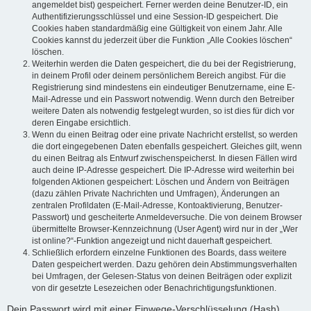
angemeldet bist) gespeichert. Ferner werden deine Benutzer-ID, ein
Authentifizierungsschlüssel und eine Session-ID gespeichert. Die
Cookies haben standardmäßig eine Gültigkeit von einem Jahr. Alle
Cookies kannst du jederzeit über die Funktion „Alle Cookies löschen“
löschen.
Weiterhin werden die Daten gespeichert, die du bei der Registrierung,
in deinem Profil oder deinem persönlichem Bereich angibst. Für die
Registrierung sind mindestens ein eindeutiger Benutzername, eine E-
Mail-Adresse und ein Passwort notwendig. Wenn durch den Betreiber
weitere Daten als notwendig festgelegt wurden, so ist dies für dich vor
deren Eingabe ersichtlich.
Wenn du einen Beitrag oder eine private Nachricht erstellst, so werden
die dort eingegebenen Daten ebenfalls gespeichert. Gleiches gilt, wenn
du einen Beitrag als Entwurf zwischenspeicherst. In diesen Fällen wird
auch deine IP-Adresse gespeichert. Die IP-Adresse wird weiterhin bei
folgenden Aktionen gespeichert: Löschen und Ändern von Beiträgen
(dazu zählen Private Nachrichten und Umfragen), Änderungen an
zentralen Profildaten (E-Mail-Adresse, Kontoaktivierung, Benutzer-
Passwort) und gescheiterte Anmeldeversuche. Die von deinem Browser
übermittelte Browser-Kennzeichnung (User Agent) wird nur in der „Wer
ist online?“-Funktion angezeigt und nicht dauerhaft gespeichert.
Schließlich erfordern einzelne Funktionen des Boards, dass weitere
Daten gespeichert werden. Dazu gehören dein Abstimmungsverhalten
bei Umfragen, der Gelesen-Status von deinen Beiträgen oder explizit
von dir gesetzte Lesezeichen oder Benachrichtigungsfunktionen.
Dein Passwort wird mit einer Einwege-Verschlüsselung (Hash)