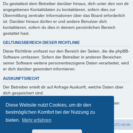
Du gestattest dem Betreiber darüber hinaus, dich unter den von dir
angegebenen Kontaktdaten zu kontaktieren, sofern dies zur
Übermittlung zentraler Informationen über das Board erforderlich
ist. Darüber hinaus dürfen er und andere Benutzer dich
kontaktieren, sofern du dies in deinem persönlichen Bereich
gestattet hast.
GELTUNGSBEREICH DIESER RICHTLINIE
Diese Richtlinie umfasst nur den Bereich der Seiten, die die phpBB-
Software umfassen. Sofern der Betreiber in anderen Bereichen
seiner Software weitere personenbezogene Daten verarbeitet, wird
er dich darüber gesondert informieren.
AUSKUNFTSRECHT
Der Betreiber erteilt dir auf Anfrage Auskunft, welche Daten über
dich gespeichert sind.
Du kannst jederzeit die Löschung bzw. Sperrung deiner Daten
Diese Website nutzt Cookies, um dir den
verlangen. Kontaktiere hierzu bitte den Betreiber.
bestmöglichen Komfort bei der Nutzung zu
bieten.
Mehr erfahren
Foren-Übersicht
Alle Cookies löschen
Alle Zeiten sind
UTC+01:00