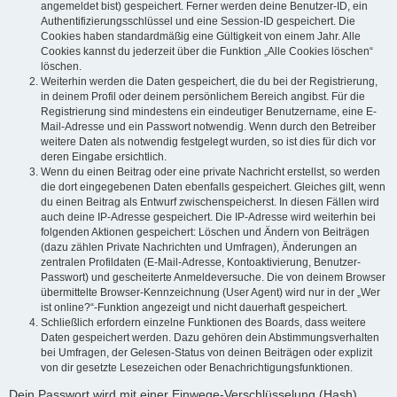
angemeldet bist) gespeichert. Ferner werden deine Benutzer-ID, ein
Authentifizierungsschlüssel und eine Session-ID gespeichert. Die
Cookies haben standardmäßig eine Gültigkeit von einem Jahr. Alle
Cookies kannst du jederzeit über die Funktion „Alle Cookies löschen“
löschen.
Weiterhin werden die Daten gespeichert, die du bei der Registrierung,
in deinem Profil oder deinem persönlichem Bereich angibst. Für die
Registrierung sind mindestens ein eindeutiger Benutzername, eine E-
Mail-Adresse und ein Passwort notwendig. Wenn durch den Betreiber
weitere Daten als notwendig festgelegt wurden, so ist dies für dich vor
deren Eingabe ersichtlich.
Wenn du einen Beitrag oder eine private Nachricht erstellst, so werden
die dort eingegebenen Daten ebenfalls gespeichert. Gleiches gilt, wenn
du einen Beitrag als Entwurf zwischenspeicherst. In diesen Fällen wird
auch deine IP-Adresse gespeichert. Die IP-Adresse wird weiterhin bei
folgenden Aktionen gespeichert: Löschen und Ändern von Beiträgen
(dazu zählen Private Nachrichten und Umfragen), Änderungen an
zentralen Profildaten (E-Mail-Adresse, Kontoaktivierung, Benutzer-
Passwort) und gescheiterte Anmeldeversuche. Die von deinem Browser
übermittelte Browser-Kennzeichnung (User Agent) wird nur in der „Wer
ist online?“-Funktion angezeigt und nicht dauerhaft gespeichert.
Schließlich erfordern einzelne Funktionen des Boards, dass weitere
Daten gespeichert werden. Dazu gehören dein Abstimmungsverhalten
bei Umfragen, der Gelesen-Status von deinen Beiträgen oder explizit
von dir gesetzte Lesezeichen oder Benachrichtigungsfunktionen.
Dein Passwort wird mit einer Einwege-Verschlüsselung (Hash)