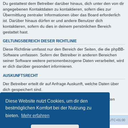
Du gestattest dem Betreiber darüber hinaus, dich unter den von dir
angegebenen Kontaktdaten zu kontaktieren, sofern dies zur
Übermittlung zentraler Informationen über das Board erforderlich
ist. Darüber hinaus dürfen er und andere Benutzer dich
kontaktieren, sofern du dies in deinem persönlichen Bereich
gestattet hast.
GELTUNGSBEREICH DIESER RICHTLINIE
Diese Richtlinie umfasst nur den Bereich der Seiten, die die phpBB-
Software umfassen. Sofern der Betreiber in anderen Bereichen
seiner Software weitere personenbezogene Daten verarbeitet, wird
er dich darüber gesondert informieren.
AUSKUNFTSRECHT
Der Betreiber erteilt dir auf Anfrage Auskunft, welche Daten über
dich gespeichert sind.
Du kannst jederzeit die Löschung bzw. Sperrung deiner Daten
Diese Website nutzt Cookies, um dir den
verlangen. Kontaktiere hierzu bitte den Betreiber.
bestmöglichen Komfort bei der Nutzung zu
bieten.
Mehr erfahren
Foren-Übersicht
Alle Cookies löschen
Alle Zeiten sind
UTC+01:00