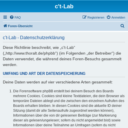
c't-Lab
FAQ
Registrieren
Anmelden
S
Foren-Übersicht
u
c't-Lab - Datenschutzerklärung
c
h
Diese Richtlinie beschreibt, wie „c't-Lab“
(„http://www.thoralt.de/phpbb“) (im Folgenden „der Betreiber“) die
e
Daten verwendet, die während deines Foren-Besuchs gesammelt
werden.
UMFANG UND ART DER DATENSPEICHERUNG
Deine Daten werden auf vier verschiedene Arten gesammelt:
Die Forensoftware phpBB erstellt bei deinem Besuch des Boards
mehrere Cookies. Cookies sind kleine Textdateien, die dein Browser als
temporäre Dateien ablegt und die zwischen den einzelnen Aufrufen des
Boards erhalten bleiben. In diesen Cookies sind die aktuelle ID deiner
Sitzung (damit dir alle Seitenaufrufe zugeordnet werden können),
Informationen über die von dir gelesenen Beiträge (zur Markierung
dieser als gelesen/ungelesen; sofern du nicht angemeldet bist) sowie
Informationen über deine Teilnahme an Umfragen (sofern du nicht