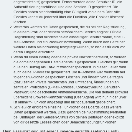
angemeldet bist) gespeichert. Ferner werden deine Benutzer-ID, ein
Authentifizierungsschlüssel und eine Session-ID gespeichert. Die
Cookies haben standardmäßig eine Gültigkeit von einem Jahr. Alle
Cookies kannst du jederzeit über die Funktion „Alle Cookies löschen“
löschen.
Weiterhin werden die Daten gespeichert, die du bei der Registrierung,
in deinem Profil oder deinem persönlichem Bereich angibst. Für die
Registrierung sind mindestens ein eindeutiger Benutzername, eine E-
Mail-Adresse und ein Passwort notwendig. Wenn durch den Betreiber
weitere Daten als notwendig festgelegt wurden, so ist dies für dich vor
deren Eingabe ersichtlich.
Wenn du einen Beitrag oder eine private Nachricht erstellst, so werden
die dort eingegebenen Daten ebenfalls gespeichert. Gleiches gilt, wenn
du einen Beitrag als Entwurf zwischenspeicherst. In diesen Fällen wird
auch deine IP-Adresse gespeichert. Die IP-Adresse wird weiterhin bei
folgenden Aktionen gespeichert: Löschen und Ändern von Beiträgen
(dazu zählen Private Nachrichten und Umfragen), Änderungen an
zentralen Profildaten (E-Mail-Adresse, Kontoaktivierung, Benutzer-
Passwort) und gescheiterte Anmeldeversuche. Die von deinem Browser
übermittelte Browser-Kennzeichnung (User Agent) wird nur in der „Wer
ist online?“-Funktion angezeigt und nicht dauerhaft gespeichert.
Schließlich erfordern einzelne Funktionen des Boards, dass weitere
Daten gespeichert werden. Dazu gehören dein Abstimmungsverhalten
bei Umfragen, der Gelesen-Status von deinen Beiträgen oder explizit
von dir gesetzte Lesezeichen oder Benachrichtigungsfunktionen.
Dein Passwort wird mit einer Einwege-Verschlüsselung (Hash)