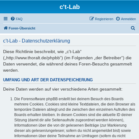
c't-Lab
FAQ
Registrieren
Anmelden
S
Foren-Übersicht
u
c't-Lab - Datenschutzerklärung
c
h
Diese Richtlinie beschreibt, wie „c't-Lab“
(„http://www.thoralt.de/phpbb“) (im Folgenden „der Betreiber“) die
e
Daten verwendet, die während deines Foren-Besuchs gesammelt
werden.
UMFANG UND ART DER DATENSPEICHERUNG
Deine Daten werden auf vier verschiedene Arten gesammelt:
Die Forensoftware phpBB erstellt bei deinem Besuch des Boards
mehrere Cookies. Cookies sind kleine Textdateien, die dein Browser als
temporäre Dateien ablegt und die zwischen den einzelnen Aufrufen des
Boards erhalten bleiben. In diesen Cookies sind die aktuelle ID deiner
Sitzung (damit dir alle Seitenaufrufe zugeordnet werden können),
Informationen über die von dir gelesenen Beiträge (zur Markierung
dieser als gelesen/ungelesen; sofern du nicht angemeldet bist) sowie
Informationen über deine Teilnahme an Umfragen (sofern du nicht