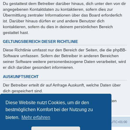
Du gestattest dem Betreiber darüber hinaus, dich unter den von dir
angegebenen Kontaktdaten zu kontaktieren, sofern dies zur
Übermittlung zentraler Informationen über das Board erforderlich
ist. Darüber hinaus dürfen er und andere Benutzer dich
kontaktieren, sofern du dies in deinem persönlichen Bereich
gestattet hast.
GELTUNGSBEREICH DIESER RICHTLINIE
Diese Richtlinie umfasst nur den Bereich der Seiten, die die phpBB-
Software umfassen. Sofern der Betreiber in anderen Bereichen
seiner Software weitere personenbezogene Daten verarbeitet, wird
er dich darüber gesondert informieren.
AUSKUNFTSRECHT
Der Betreiber erteilt dir auf Anfrage Auskunft, welche Daten über
dich gespeichert sind.
Du kannst jederzeit die Löschung bzw. Sperrung deiner Daten
Diese Website nutzt Cookies, um dir den
verlangen. Kontaktiere hierzu bitte den Betreiber.
bestmöglichen Komfort bei der Nutzung zu
bieten.
Mehr erfahren
Foren-Übersicht
Alle Cookies löschen
Alle Zeiten sind
UTC+01:00