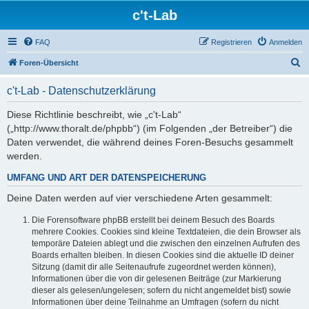
c't-Lab
FAQ
Registrieren
Anmelden
S
Foren-Übersicht
u
c't-Lab - Datenschutzerklärung
c
h
Diese Richtlinie beschreibt, wie „c't-Lab“
(„http://www.thoralt.de/phpbb“) (im Folgenden „der Betreiber“) die
e
Daten verwendet, die während deines Foren-Besuchs gesammelt
werden.
UMFANG UND ART DER DATENSPEICHERUNG
Deine Daten werden auf vier verschiedene Arten gesammelt:
Die Forensoftware phpBB erstellt bei deinem Besuch des Boards
mehrere Cookies. Cookies sind kleine Textdateien, die dein Browser als
temporäre Dateien ablegt und die zwischen den einzelnen Aufrufen des
Boards erhalten bleiben. In diesen Cookies sind die aktuelle ID deiner
Sitzung (damit dir alle Seitenaufrufe zugeordnet werden können),
Informationen über die von dir gelesenen Beiträge (zur Markierung
dieser als gelesen/ungelesen; sofern du nicht angemeldet bist) sowie
Informationen über deine Teilnahme an Umfragen (sofern du nicht