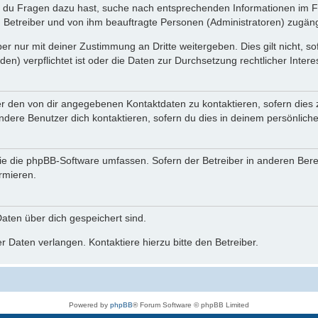
n du Fragen dazu hast, suche nach entsprechenden Informationen im Fo
n Betreiber und von ihm beauftragte Personen (Administratoren) zugäng
r nur mit deiner Zustimmung an Dritte weitergeben. Dies gilt nicht, s
n) verpflichtet ist oder die Daten zur Durchsetzung rechtlicher Interes
er den von dir angegebenen Kontaktdaten zu kontaktieren, sofern dies 
andere Benutzer dich kontaktieren, sofern du dies in deinem persönliche
, die die phpBB-Software umfassen. Sofern der Betreiber in anderen Be
ormieren.
 Daten über dich gespeichert sind.
 Daten verlangen. Kontaktiere hierzu bitte den Betreiber.
Powered by
phpBB
® Forum Software © phpBB Limited
Deutsche Übersetzung durch
phpBB.de