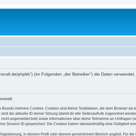
ww.thoralt.de/phpbb“) (im Folgenden „der Betreiber“) die Daten verwen
ammelt:
s Boards mehrere Cookies. Cookies sind kleine Textdateien, die dein Browser als
 sind die aktuelle ID deiner Sitzung (damit dir alle Seitenaufrufe zugeordnet werd
u nicht angemeldet bist) sowie Informationen über deine Teilnahme an Umfragen (s
eine Session-ID gespeichert. Die Cookies haben standardmäßig eine Gültigkeit von 
Registrierung, in deinem Profil oder deinem persönlichem Bereich angibst. Für di