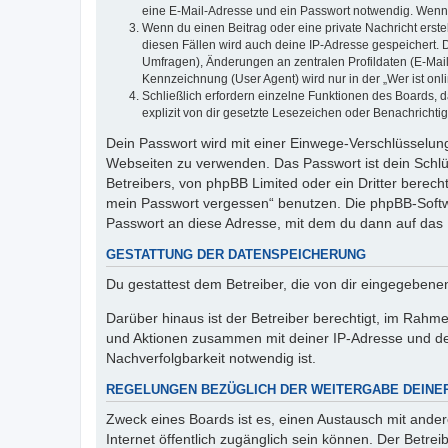
eine E-Mail-Adresse und ein Passwort notwendig. Wenn du
Wenn du einen Beitrag oder eine private Nachricht erste
diesen Fällen wird auch deine IP-Adresse gespeichert. 
Umfragen), Änderungen an zentralen Profildaten (E-Mai
Kennzeichnung (User Agent) wird nur in der „Wer ist onl
Schließlich erfordern einzelne Funktionen des Boards,
explizit von dir gesetzte Lesezeichen oder Benachrichti
Dein Passwort wird mit einer Einwege-Verschlüsselung 
Webseiten zu verwenden. Das Passwort ist dein Schlü
Betreibers, von phpBB Limited oder ein Dritter berec
mein Passwort vergessen“ benutzen. Die phpBB-Softw
Passwort an diese Adresse, mit dem du dann auf das 
GESTATTUNG DER DATENSPEICHERUNG
Du gestattest dem Betreiber, die von dir eingegeben
Darüber hinaus ist der Betreiber berechtigt, im Rahm
und Aktionen zusammen mit deiner IP-Adresse und de
Nachverfolgbarkeit notwendig ist.
REGELUNGEN BEZÜGLICH DER WEITERGABE DEINE
Zweck eines Boards ist es, einen Austausch mit andere
Internet öffentlich zugänglich sein können. Der Betrei