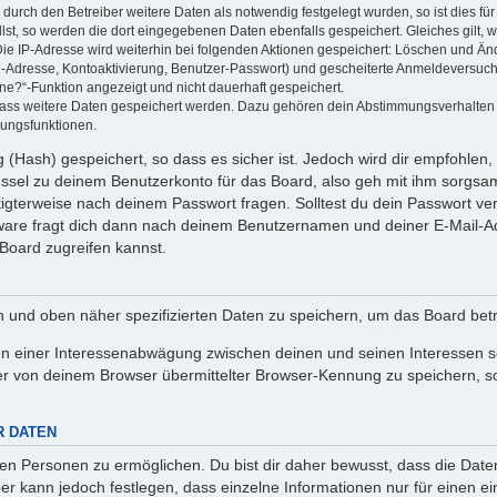
rch den Betreiber weitere Daten als notwendig festgelegt wurden, so ist dies für 
llst, so werden die dort eingegebenen Daten ebenfalls gespeichert. Gleiches gilt, 
Die IP-Adresse wird weiterhin bei folgenden Aktionen gespeichert: Löschen und Än
l-Adresse, Kontoaktivierung, Benutzer-Passwort) und gescheiterte Anmeldeversuch
ine?“-Funktion angezeigt und nicht dauerhaft gespeichert.
 dass weitere Daten gespeichert werden. Dazu gehören dein Abstimmungsverhalten
gungsfunktionen.
(Hash) gespeichert, so dass es sicher ist. Jedoch wird dir empfohlen, 
ssel zu deinem Benutzerkonto für das Board, also geh mit ihm sorgsam
htigterweise nach deinem Passwort fragen. Solltest du dein Passwort v
are fragt dich dann nach deinem Benutzernamen und deiner E-Mail-Ad
Board zugreifen kannst.
en und oben näher spezifizierten Daten zu speichern, um das Board bet
en einer Interessenabwägung zwischen deinen und seinen Interessen sow
r von deinem Browser übermittelter Browser-Kennung zu speichern, so
R DATEN
n Personen zu ermöglichen. Du bist dir daher bewusst, dass die Daten d
ber kann jedoch festlegen, dass einzelne Informationen nur für einen ei