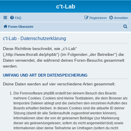
c't-Lab
FAQ
Registrieren
Anmelden
S
Foren-Übersicht
u
c't-Lab - Datenschutzerklärung
c
h
Diese Richtlinie beschreibt, wie „c't-Lab“
(„http://www.thoralt.de/phpbb“) (im Folgenden „der Betreiber“) die
e
Daten verwendet, die während deines Foren-Besuchs gesammelt
werden.
UMFANG UND ART DER DATENSPEICHERUNG
Deine Daten werden auf vier verschiedene Arten gesammelt:
Die Forensoftware phpBB erstellt bei deinem Besuch des Boards
mehrere Cookies. Cookies sind kleine Textdateien, die dein Browser als
temporäre Dateien ablegt und die zwischen den einzelnen Aufrufen des
Boards erhalten bleiben. In diesen Cookies sind die aktuelle ID deiner
Sitzung (damit dir alle Seitenaufrufe zugeordnet werden können),
Informationen über die von dir gelesenen Beiträge (zur Markierung
dieser als gelesen/ungelesen; sofern du nicht angemeldet bist) sowie
Informationen über deine Teilnahme an Umfragen (sofern du nicht