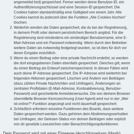
angemeldet bist) gespeichert. Ferner werden deine Benutzer-ID, ein
Authentifizierungsschlüssel und eine Session-ID gespeichert. Die
Cookies haben standardmäßig eine Gültigkeit von einem Jahr. Alle
Cookies kannst du jederzeit über die Funktion „Alle Cookies löschen“
löschen.
Weiterhin werden die Daten gespeichert, die du bei der Registrierung,
in deinem Profil oder deinem persönlichem Bereich angibst. Für die
Registrierung sind mindestens ein eindeutiger Benutzername, eine E-
Mail-Adresse und ein Passwort notwendig. Wenn durch den Betreiber
weitere Daten als notwendig festgelegt wurden, so ist dies für dich vor
deren Eingabe ersichtlich.
Wenn du einen Beitrag oder eine private Nachricht erstellst, so werden
die dort eingegebenen Daten ebenfalls gespeichert. Gleiches gilt, wenn
du einen Beitrag als Entwurf zwischenspeicherst. In diesen Fällen wird
auch deine IP-Adresse gespeichert. Die IP-Adresse wird weiterhin bei
folgenden Aktionen gespeichert: Löschen und Ändern von Beiträgen
(dazu zählen Private Nachrichten und Umfragen), Änderungen an
zentralen Profildaten (E-Mail-Adresse, Kontoaktivierung, Benutzer-
Passwort) und gescheiterte Anmeldeversuche. Die von deinem Browser
übermittelte Browser-Kennzeichnung (User Agent) wird nur in der „Wer
ist online?“-Funktion angezeigt und nicht dauerhaft gespeichert.
Schließlich erfordern einzelne Funktionen des Boards, dass weitere
Daten gespeichert werden. Dazu gehören dein Abstimmungsverhalten
bei Umfragen, der Gelesen-Status von deinen Beiträgen oder explizit
von dir gesetzte Lesezeichen oder Benachrichtigungsfunktionen.
Dein Passwort wird mit einer Einwege-Verschlüsselung (Hash)