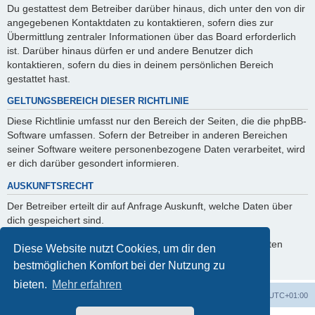
Du gestattest dem Betreiber darüber hinaus, dich unter den von dir
angegebenen Kontaktdaten zu kontaktieren, sofern dies zur
Übermittlung zentraler Informationen über das Board erforderlich
ist. Darüber hinaus dürfen er und andere Benutzer dich
kontaktieren, sofern du dies in deinem persönlichen Bereich
gestattet hast.
GELTUNGSBEREICH DIESER RICHTLINIE
Diese Richtlinie umfasst nur den Bereich der Seiten, die die phpBB-
Software umfassen. Sofern der Betreiber in anderen Bereichen
seiner Software weitere personenbezogene Daten verarbeitet, wird
er dich darüber gesondert informieren.
AUSKUNFTSRECHT
Der Betreiber erteilt dir auf Anfrage Auskunft, welche Daten über
dich gespeichert sind.
Du kannst jederzeit die Löschung bzw. Sperrung deiner Daten
Diese Website nutzt Cookies, um dir den
verlangen. Kontaktiere hierzu bitte den Betreiber.
bestmöglichen Komfort bei der Nutzung zu
bieten.
Mehr erfahren
Foren-Übersicht
Alle Cookies löschen
Alle Zeiten sind
UTC+01:00