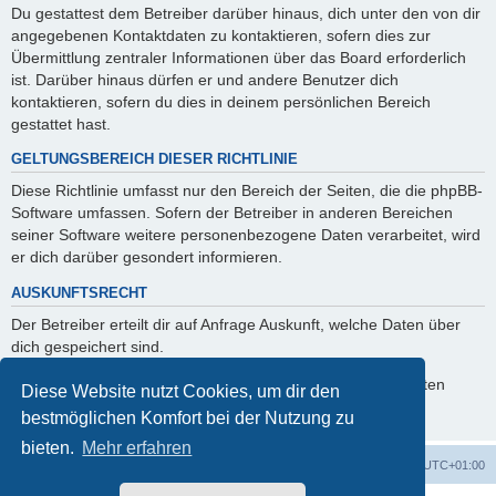
Du gestattest dem Betreiber darüber hinaus, dich unter den von dir
angegebenen Kontaktdaten zu kontaktieren, sofern dies zur
Übermittlung zentraler Informationen über das Board erforderlich
ist. Darüber hinaus dürfen er und andere Benutzer dich
kontaktieren, sofern du dies in deinem persönlichen Bereich
gestattet hast.
GELTUNGSBEREICH DIESER RICHTLINIE
Diese Richtlinie umfasst nur den Bereich der Seiten, die die phpBB-
Software umfassen. Sofern der Betreiber in anderen Bereichen
seiner Software weitere personenbezogene Daten verarbeitet, wird
er dich darüber gesondert informieren.
AUSKUNFTSRECHT
Der Betreiber erteilt dir auf Anfrage Auskunft, welche Daten über
dich gespeichert sind.
Du kannst jederzeit die Löschung bzw. Sperrung deiner Daten
Diese Website nutzt Cookies, um dir den
verlangen. Kontaktiere hierzu bitte den Betreiber.
bestmöglichen Komfort bei der Nutzung zu
bieten.
Mehr erfahren
Foren-Übersicht
Alle Cookies löschen
Alle Zeiten sind
UTC+01:00