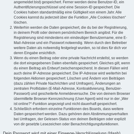
angemeldet bist) gespeichert. Ferner werden deine Benutzer-ID, ein
Authentifizierungsschlüssel und eine Session-ID gespeichert. Die
Cookies haben standardmäßig eine Gültigkeit von einem Jahr. Alle
Cookies kannst du jederzeit über die Funktion „Alle Cookies löschen“
löschen.
Weiterhin werden die Daten gespeichert, die du bei der Registrierung,
in deinem Profil oder deinem persönlichem Bereich angibst. Für die
Registrierung sind mindestens ein eindeutiger Benutzername, eine E-
Mail-Adresse und ein Passwort notwendig. Wenn durch den Betreiber
weitere Daten als notwendig festgelegt wurden, so ist dies für dich vor
deren Eingabe ersichtlich.
Wenn du einen Beitrag oder eine private Nachricht erstellst, so werden
die dort eingegebenen Daten ebenfalls gespeichert. Gleiches gilt, wenn
du einen Beitrag als Entwurf zwischenspeicherst. In diesen Fällen wird
auch deine IP-Adresse gespeichert. Die IP-Adresse wird weiterhin bei
folgenden Aktionen gespeichert: Löschen und Ändern von Beiträgen
(dazu zählen Private Nachrichten und Umfragen), Änderungen an
zentralen Profildaten (E-Mail-Adresse, Kontoaktivierung, Benutzer-
Passwort) und gescheiterte Anmeldeversuche. Die von deinem Browser
übermittelte Browser-Kennzeichnung (User Agent) wird nur in der „Wer
ist online?“-Funktion angezeigt und nicht dauerhaft gespeichert.
Schließlich erfordern einzelne Funktionen des Boards, dass weitere
Daten gespeichert werden. Dazu gehören dein Abstimmungsverhalten
bei Umfragen, der Gelesen-Status von deinen Beiträgen oder explizit
von dir gesetzte Lesezeichen oder Benachrichtigungsfunktionen.
Dein Passwort wird mit einer Einwege-Verschlüsselung (Hash)