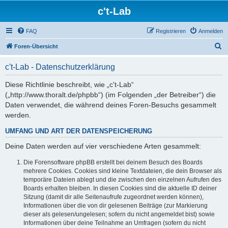
c't-Lab
FAQ
Registrieren
Anmelden
S
Foren-Übersicht
u
c't-Lab - Datenschutzerklärung
c
h
Diese Richtlinie beschreibt, wie „c't-Lab“
(„http://www.thoralt.de/phpbb“) (im Folgenden „der Betreiber“) die
e
Daten verwendet, die während deines Foren-Besuchs gesammelt
werden.
UMFANG UND ART DER DATENSPEICHERUNG
Deine Daten werden auf vier verschiedene Arten gesammelt:
Die Forensoftware phpBB erstellt bei deinem Besuch des Boards
mehrere Cookies. Cookies sind kleine Textdateien, die dein Browser als
temporäre Dateien ablegt und die zwischen den einzelnen Aufrufen des
Boards erhalten bleiben. In diesen Cookies sind die aktuelle ID deiner
Sitzung (damit dir alle Seitenaufrufe zugeordnet werden können),
Informationen über die von dir gelesenen Beiträge (zur Markierung
dieser als gelesen/ungelesen; sofern du nicht angemeldet bist) sowie
Informationen über deine Teilnahme an Umfragen (sofern du nicht