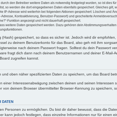
rch den Betreiber weitere Daten als notwendig festgelegt wurden, so ist dies für 
llst, so werden die dort eingegebenen Daten ebenfalls gespeichert. Gleiches gilt, 
Die IP-Adresse wird weiterhin bei folgenden Aktionen gespeichert: Löschen und Än
l-Adresse, Kontoaktivierung, Benutzer-Passwort) und gescheiterte Anmeldeversuch
ine?“-Funktion angezeigt und nicht dauerhaft gespeichert.
 dass weitere Daten gespeichert werden. Dazu gehören dein Abstimmungsverhalten
gungsfunktionen.
(Hash) gespeichert, so dass es sicher ist. Jedoch wird dir empfohlen, 
ssel zu deinem Benutzerkonto für das Board, also geh mit ihm sorgsam
htigterweise nach deinem Passwort fragen. Solltest du dein Passwort v
are fragt dich dann nach deinem Benutzernamen und deiner E-Mail-Ad
Board zugreifen kannst.
en und oben näher spezifizierten Daten zu speichern, um das Board bet
en einer Interessenabwägung zwischen deinen und seinen Interessen sow
r von deinem Browser übermittelter Browser-Kennung zu speichern, so
R DATEN
n Personen zu ermöglichen. Du bist dir daher bewusst, dass die Daten d
ber kann jedoch festlegen, dass einzelne Informationen nur für einen ei