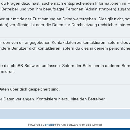
n du Fragen dazu hast, suche nach entsprechenden Informationen im Fo
n Betreiber und von ihm beauftragte Personen (Administratoren) zugäng
r nur mit deiner Zustimmung an Dritte weitergeben. Dies gilt nicht, s
n) verpflichtet ist oder die Daten zur Durchsetzung rechtlicher Interes
er den von dir angegebenen Kontaktdaten zu kontaktieren, sofern dies 
andere Benutzer dich kontaktieren, sofern du dies in deinem persönliche
, die die phpBB-Software umfassen. Sofern der Betreiber in anderen Be
ormieren.
 Daten über dich gespeichert sind.
 Daten verlangen. Kontaktiere hierzu bitte den Betreiber.
Powered by
phpBB
® Forum Software © phpBB Limited
Deutsche Übersetzung durch
phpBB.de