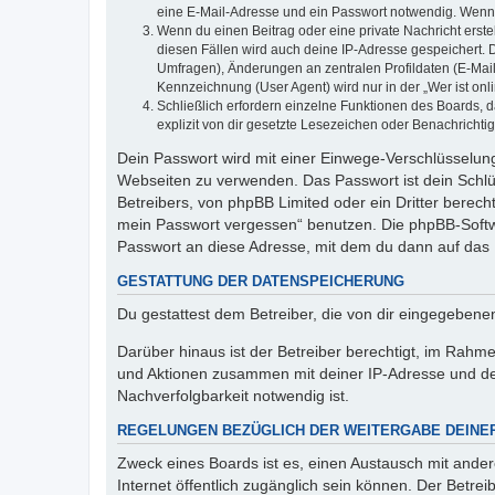
eine E-Mail-Adresse und ein Passwort notwendig. Wenn du
Wenn du einen Beitrag oder eine private Nachricht erste
diesen Fällen wird auch deine IP-Adresse gespeichert. 
Umfragen), Änderungen an zentralen Profildaten (E-Mai
Kennzeichnung (User Agent) wird nur in der „Wer ist onl
Schließlich erfordern einzelne Funktionen des Boards,
explizit von dir gesetzte Lesezeichen oder Benachrichti
Dein Passwort wird mit einer Einwege-Verschlüsselung 
Webseiten zu verwenden. Das Passwort ist dein Schlü
Betreibers, von phpBB Limited oder ein Dritter berec
mein Passwort vergessen“ benutzen. Die phpBB-Softw
Passwort an diese Adresse, mit dem du dann auf das 
GESTATTUNG DER DATENSPEICHERUNG
Du gestattest dem Betreiber, die von dir eingegeben
Darüber hinaus ist der Betreiber berechtigt, im Rahm
und Aktionen zusammen mit deiner IP-Adresse und de
Nachverfolgbarkeit notwendig ist.
REGELUNGEN BEZÜGLICH DER WEITERGABE DEINE
Zweck eines Boards ist es, einen Austausch mit andere
Internet öffentlich zugänglich sein können. Der Betrei