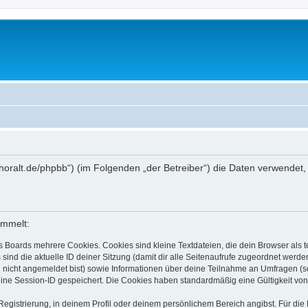
ww.thoralt.de/phpbb“) (im Folgenden „der Betreiber“) die Daten verwen
ammelt:
s Boards mehrere Cookies. Cookies sind kleine Textdateien, die dein Browser als
 sind die aktuelle ID deiner Sitzung (damit dir alle Seitenaufrufe zugeordnet werd
u nicht angemeldet bist) sowie Informationen über deine Teilnahme an Umfragen (s
eine Session-ID gespeichert. Die Cookies haben standardmäßig eine Gültigkeit von 
Registrierung, in deinem Profil oder deinem persönlichem Bereich angibst. Für di