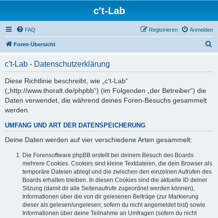
c't-Lab
FAQ
Registrieren
Anmelden
S
Foren-Übersicht
u
c't-Lab - Datenschutzerklärung
c
h
Diese Richtlinie beschreibt, wie „c't-Lab“
(„http://www.thoralt.de/phpbb“) (im Folgenden „der Betreiber“) die
e
Daten verwendet, die während deines Foren-Besuchs gesammelt
werden.
UMFANG UND ART DER DATENSPEICHERUNG
Deine Daten werden auf vier verschiedene Arten gesammelt:
Die Forensoftware phpBB erstellt bei deinem Besuch des Boards
mehrere Cookies. Cookies sind kleine Textdateien, die dein Browser als
temporäre Dateien ablegt und die zwischen den einzelnen Aufrufen des
Boards erhalten bleiben. In diesen Cookies sind die aktuelle ID deiner
Sitzung (damit dir alle Seitenaufrufe zugeordnet werden können),
Informationen über die von dir gelesenen Beiträge (zur Markierung
dieser als gelesen/ungelesen; sofern du nicht angemeldet bist) sowie
Informationen über deine Teilnahme an Umfragen (sofern du nicht