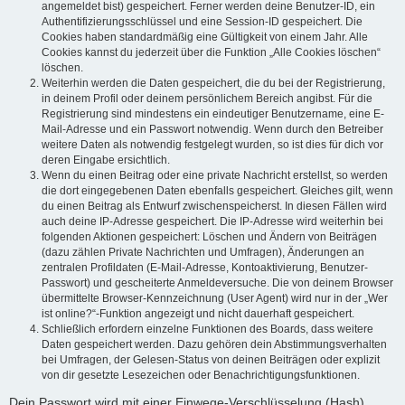
angemeldet bist) gespeichert. Ferner werden deine Benutzer-ID, ein
Authentifizierungsschlüssel und eine Session-ID gespeichert. Die
Cookies haben standardmäßig eine Gültigkeit von einem Jahr. Alle
Cookies kannst du jederzeit über die Funktion „Alle Cookies löschen“
löschen.
Weiterhin werden die Daten gespeichert, die du bei der Registrierung,
in deinem Profil oder deinem persönlichem Bereich angibst. Für die
Registrierung sind mindestens ein eindeutiger Benutzername, eine E-
Mail-Adresse und ein Passwort notwendig. Wenn durch den Betreiber
weitere Daten als notwendig festgelegt wurden, so ist dies für dich vor
deren Eingabe ersichtlich.
Wenn du einen Beitrag oder eine private Nachricht erstellst, so werden
die dort eingegebenen Daten ebenfalls gespeichert. Gleiches gilt, wenn
du einen Beitrag als Entwurf zwischenspeicherst. In diesen Fällen wird
auch deine IP-Adresse gespeichert. Die IP-Adresse wird weiterhin bei
folgenden Aktionen gespeichert: Löschen und Ändern von Beiträgen
(dazu zählen Private Nachrichten und Umfragen), Änderungen an
zentralen Profildaten (E-Mail-Adresse, Kontoaktivierung, Benutzer-
Passwort) und gescheiterte Anmeldeversuche. Die von deinem Browser
übermittelte Browser-Kennzeichnung (User Agent) wird nur in der „Wer
ist online?“-Funktion angezeigt und nicht dauerhaft gespeichert.
Schließlich erfordern einzelne Funktionen des Boards, dass weitere
Daten gespeichert werden. Dazu gehören dein Abstimmungsverhalten
bei Umfragen, der Gelesen-Status von deinen Beiträgen oder explizit
von dir gesetzte Lesezeichen oder Benachrichtigungsfunktionen.
Dein Passwort wird mit einer Einwege-Verschlüsselung (Hash)