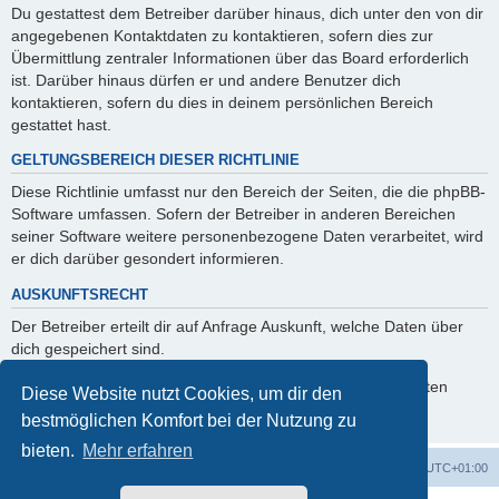
Du gestattest dem Betreiber darüber hinaus, dich unter den von dir
angegebenen Kontaktdaten zu kontaktieren, sofern dies zur
Übermittlung zentraler Informationen über das Board erforderlich
ist. Darüber hinaus dürfen er und andere Benutzer dich
kontaktieren, sofern du dies in deinem persönlichen Bereich
gestattet hast.
GELTUNGSBEREICH DIESER RICHTLINIE
Diese Richtlinie umfasst nur den Bereich der Seiten, die die phpBB-
Software umfassen. Sofern der Betreiber in anderen Bereichen
seiner Software weitere personenbezogene Daten verarbeitet, wird
er dich darüber gesondert informieren.
AUSKUNFTSRECHT
Der Betreiber erteilt dir auf Anfrage Auskunft, welche Daten über
dich gespeichert sind.
Du kannst jederzeit die Löschung bzw. Sperrung deiner Daten
Diese Website nutzt Cookies, um dir den
verlangen. Kontaktiere hierzu bitte den Betreiber.
bestmöglichen Komfort bei der Nutzung zu
bieten.
Mehr erfahren
Foren-Übersicht
Alle Cookies löschen
Alle Zeiten sind
UTC+01:00