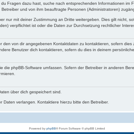
n du Fragen dazu hast, suche nach entsprechenden Informationen im Fo
n Betreiber und von ihm beauftragte Personen (Administratoren) zugäng
r nur mit deiner Zustimmung an Dritte weitergeben. Dies gilt nicht, s
n) verpflichtet ist oder die Daten zur Durchsetzung rechtlicher Interes
er den von dir angegebenen Kontaktdaten zu kontaktieren, sofern dies 
andere Benutzer dich kontaktieren, sofern du dies in deinem persönliche
, die die phpBB-Software umfassen. Sofern der Betreiber in anderen Be
ormieren.
 Daten über dich gespeichert sind.
 Daten verlangen. Kontaktiere hierzu bitte den Betreiber.
Powered by
phpBB
® Forum Software © phpBB Limited
Deutsche Übersetzung durch
phpBB.de