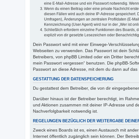
eine E-Mail-Adresse und ein Passwort notwendig. Wenn du
Wenn du einen Beitrag oder eine private Nachricht erste
diesen Fällen wird auch deine IP-Adresse gespeichert. 
Umfragen), Änderungen an zentralen Profildaten (E-Mai
Kennzeichnung (User Agent) wird nur in der „Wer ist onl
Schließlich erfordern einzelne Funktionen des Boards,
explizit von dir gesetzte Lesezeichen oder Benachrichti
Dein Passwort wird mit einer Einwege-Verschlüsselung 
Webseiten zu verwenden. Das Passwort ist dein Schlü
Betreibers, von phpBB Limited oder ein Dritter berec
mein Passwort vergessen“ benutzen. Die phpBB-Softw
Passwort an diese Adresse, mit dem du dann auf das 
GESTATTUNG DER DATENSPEICHERUNG
Du gestattest dem Betreiber, die von dir eingegeben
Darüber hinaus ist der Betreiber berechtigt, im Rahm
und Aktionen zusammen mit deiner IP-Adresse und de
Nachverfolgbarkeit notwendig ist.
REGELUNGEN BEZÜGLICH DER WEITERGABE DEINE
Zweck eines Boards ist es, einen Austausch mit andere
Internet öffentlich zugänglich sein können. Der Betrei