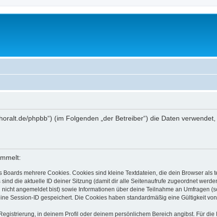
ww.thoralt.de/phpbb“) (im Folgenden „der Betreiber“) die Daten verwen
ammelt:
s Boards mehrere Cookies. Cookies sind kleine Textdateien, die dein Browser als
 sind die aktuelle ID deiner Sitzung (damit dir alle Seitenaufrufe zugeordnet werd
u nicht angemeldet bist) sowie Informationen über deine Teilnahme an Umfragen (s
eine Session-ID gespeichert. Die Cookies haben standardmäßig eine Gültigkeit von 
Registrierung, in deinem Profil oder deinem persönlichem Bereich angibst. Für di