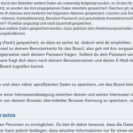
rch den Betreiber weitere Daten als notwendig festgelegt wurden, so ist dies für 
llst, so werden die dort eingegebenen Daten ebenfalls gespeichert. Gleiches gilt, 
Die IP-Adresse wird weiterhin bei folgenden Aktionen gespeichert: Löschen und Än
l-Adresse, Kontoaktivierung, Benutzer-Passwort) und gescheiterte Anmeldeversuch
ine?“-Funktion angezeigt und nicht dauerhaft gespeichert.
 dass weitere Daten gespeichert werden. Dazu gehören dein Abstimmungsverhalten
gungsfunktionen.
(Hash) gespeichert, so dass es sicher ist. Jedoch wird dir empfohlen, 
ssel zu deinem Benutzerkonto für das Board, also geh mit ihm sorgsam
htigterweise nach deinem Passwort fragen. Solltest du dein Passwort v
are fragt dich dann nach deinem Benutzernamen und deiner E-Mail-Ad
Board zugreifen kannst.
en und oben näher spezifizierten Daten zu speichern, um das Board bet
en einer Interessenabwägung zwischen deinen und seinen Interessen sow
r von deinem Browser übermittelter Browser-Kennung zu speichern, so
R DATEN
n Personen zu ermöglichen. Du bist dir daher bewusst, dass die Daten d
ber kann jedoch festlegen, dass einzelne Informationen nur für einen ei