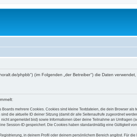
ww.thoralt.de/phpbb“) (im Folgenden „der Betreiber“) die Daten verwen
ammelt:
s Boards mehrere Cookies. Cookies sind kleine Textdateien, die dein Browser als
 sind die aktuelle ID deiner Sitzung (damit dir alle Seitenaufrufe zugeordnet werd
u nicht angemeldet bist) sowie Informationen über deine Teilnahme an Umfragen (s
eine Session-ID gespeichert. Die Cookies haben standardmäßig eine Gültigkeit von 
Registrierung, in deinem Profil oder deinem persönlichem Bereich angibst. Für di