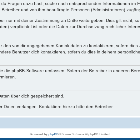
n du Fragen dazu hast, suche nach entsprechenden Informationen im Fo
n Betreiber und von ihm beauftragte Personen (Administratoren) zugäng
r nur mit deiner Zustimmung an Dritte weitergeben. Dies gilt nicht, s
n) verpflichtet ist oder die Daten zur Durchsetzung rechtlicher Interes
er den von dir angegebenen Kontaktdaten zu kontaktieren, sofern dies 
andere Benutzer dich kontaktieren, sofern du dies in deinem persönliche
, die die phpBB-Software umfassen. Sofern der Betreiber in anderen Be
ormieren.
 Daten über dich gespeichert sind.
 Daten verlangen. Kontaktiere hierzu bitte den Betreiber.
Powered by
phpBB
® Forum Software © phpBB Limited
Deutsche Übersetzung durch
phpBB.de