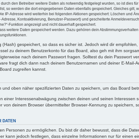
rch den Betreiber weitere Daten als notwendig festgelegt wurden, so ist dies für 
llst, so werden die dort eingegebenen Daten ebenfalls gespeichert. Gleiches gilt, 
Die IP-Adresse wird weiterhin bei folgenden Aktionen gespeichert: Löschen und Än
l-Adresse, Kontoaktivierung, Benutzer-Passwort) und gescheiterte Anmeldeversuch
ine?“-Funktion angezeigt und nicht dauerhaft gespeichert.
 dass weitere Daten gespeichert werden. Dazu gehören dein Abstimmungsverhalten
gungsfunktionen.
(Hash) gespeichert, so dass es sicher ist. Jedoch wird dir empfohlen, 
ssel zu deinem Benutzerkonto für das Board, also geh mit ihm sorgsam
htigterweise nach deinem Passwort fragen. Solltest du dein Passwort v
are fragt dich dann nach deinem Benutzernamen und deiner E-Mail-Ad
Board zugreifen kannst.
en und oben näher spezifizierten Daten zu speichern, um das Board bet
en einer Interessenabwägung zwischen deinen und seinen Interessen sow
r von deinem Browser übermittelter Browser-Kennung zu speichern, so
R DATEN
n Personen zu ermöglichen. Du bist dir daher bewusst, dass die Daten d
ber kann jedoch festlegen, dass einzelne Informationen nur für einen ei