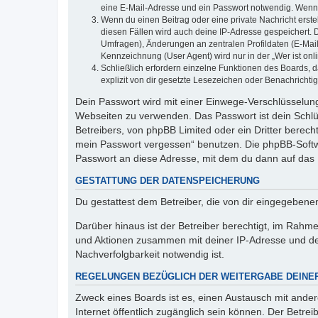
eine E-Mail-Adresse und ein Passwort notwendig. Wenn du
Wenn du einen Beitrag oder eine private Nachricht erste
diesen Fällen wird auch deine IP-Adresse gespeichert. 
Umfragen), Änderungen an zentralen Profildaten (E-Mai
Kennzeichnung (User Agent) wird nur in der „Wer ist onl
Schließlich erfordern einzelne Funktionen des Boards,
explizit von dir gesetzte Lesezeichen oder Benachrichti
Dein Passwort wird mit einer Einwege-Verschlüsselung 
Webseiten zu verwenden. Das Passwort ist dein Schlü
Betreibers, von phpBB Limited oder ein Dritter berec
mein Passwort vergessen“ benutzen. Die phpBB-Softw
Passwort an diese Adresse, mit dem du dann auf das 
GESTATTUNG DER DATENSPEICHERUNG
Du gestattest dem Betreiber, die von dir eingegeben
Darüber hinaus ist der Betreiber berechtigt, im Rahm
und Aktionen zusammen mit deiner IP-Adresse und de
Nachverfolgbarkeit notwendig ist.
REGELUNGEN BEZÜGLICH DER WEITERGABE DEINE
Zweck eines Boards ist es, einen Austausch mit andere
Internet öffentlich zugänglich sein können. Der Betrei