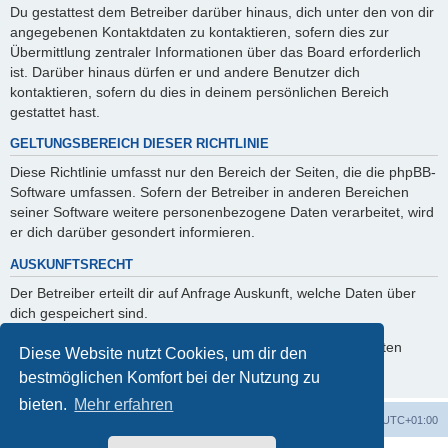
Du gestattest dem Betreiber darüber hinaus, dich unter den von dir
angegebenen Kontaktdaten zu kontaktieren, sofern dies zur
Übermittlung zentraler Informationen über das Board erforderlich
ist. Darüber hinaus dürfen er und andere Benutzer dich
kontaktieren, sofern du dies in deinem persönlichen Bereich
gestattet hast.
GELTUNGSBEREICH DIESER RICHTLINIE
Diese Richtlinie umfasst nur den Bereich der Seiten, die die phpBB-
Software umfassen. Sofern der Betreiber in anderen Bereichen
seiner Software weitere personenbezogene Daten verarbeitet, wird
er dich darüber gesondert informieren.
AUSKUNFTSRECHT
Der Betreiber erteilt dir auf Anfrage Auskunft, welche Daten über
dich gespeichert sind.
Du kannst jederzeit die Löschung bzw. Sperrung deiner Daten
Diese Website nutzt Cookies, um dir den
verlangen. Kontaktiere hierzu bitte den Betreiber.
bestmöglichen Komfort bei der Nutzung zu
bieten.
Mehr erfahren
Foren-Übersicht
Alle Cookies löschen
Alle Zeiten sind
UTC+01:00