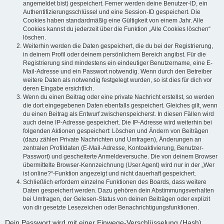
angemeldet bist) gespeichert. Ferner werden deine Benutzer-ID, ein
Authentifizierungsschlüssel und eine Session-ID gespeichert. Die
Cookies haben standardmäßig eine Gültigkeit von einem Jahr. Alle
Cookies kannst du jederzeit über die Funktion „Alle Cookies löschen“
löschen.
Weiterhin werden die Daten gespeichert, die du bei der Registrierung,
in deinem Profil oder deinem persönlichem Bereich angibst. Für die
Registrierung sind mindestens ein eindeutiger Benutzername, eine E-
Mail-Adresse und ein Passwort notwendig. Wenn durch den Betreiber
weitere Daten als notwendig festgelegt wurden, so ist dies für dich vor
deren Eingabe ersichtlich.
Wenn du einen Beitrag oder eine private Nachricht erstellst, so werden
die dort eingegebenen Daten ebenfalls gespeichert. Gleiches gilt, wenn
du einen Beitrag als Entwurf zwischenspeicherst. In diesen Fällen wird
auch deine IP-Adresse gespeichert. Die IP-Adresse wird weiterhin bei
folgenden Aktionen gespeichert: Löschen und Ändern von Beiträgen
(dazu zählen Private Nachrichten und Umfragen), Änderungen an
zentralen Profildaten (E-Mail-Adresse, Kontoaktivierung, Benutzer-
Passwort) und gescheiterte Anmeldeversuche. Die von deinem Browser
übermittelte Browser-Kennzeichnung (User Agent) wird nur in der „Wer
ist online?“-Funktion angezeigt und nicht dauerhaft gespeichert.
Schließlich erfordern einzelne Funktionen des Boards, dass weitere
Daten gespeichert werden. Dazu gehören dein Abstimmungsverhalten
bei Umfragen, der Gelesen-Status von deinen Beiträgen oder explizit
von dir gesetzte Lesezeichen oder Benachrichtigungsfunktionen.
Dein Passwort wird mit einer Einwege-Verschlüsselung (Hash)