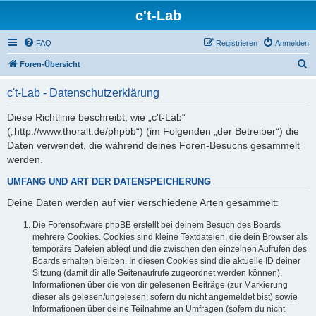
c't-Lab
FAQ
Registrieren
Anmelden
S
Foren-Übersicht
u
c't-Lab - Datenschutzerklärung
c
h
Diese Richtlinie beschreibt, wie „c't-Lab“
(„http://www.thoralt.de/phpbb“) (im Folgenden „der Betreiber“) die
e
Daten verwendet, die während deines Foren-Besuchs gesammelt
werden.
UMFANG UND ART DER DATENSPEICHERUNG
Deine Daten werden auf vier verschiedene Arten gesammelt:
Die Forensoftware phpBB erstellt bei deinem Besuch des Boards
mehrere Cookies. Cookies sind kleine Textdateien, die dein Browser als
temporäre Dateien ablegt und die zwischen den einzelnen Aufrufen des
Boards erhalten bleiben. In diesen Cookies sind die aktuelle ID deiner
Sitzung (damit dir alle Seitenaufrufe zugeordnet werden können),
Informationen über die von dir gelesenen Beiträge (zur Markierung
dieser als gelesen/ungelesen; sofern du nicht angemeldet bist) sowie
Informationen über deine Teilnahme an Umfragen (sofern du nicht