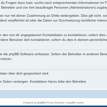
n du Fragen dazu hast, suche nach entsprechenden Informationen im Fo
n Betreiber und von ihm beauftragte Personen (Administratoren) zugäng
r nur mit deiner Zustimmung an Dritte weitergeben. Dies gilt nicht, s
n) verpflichtet ist oder die Daten zur Durchsetzung rechtlicher Interes
er den von dir angegebenen Kontaktdaten zu kontaktieren, sofern dies 
andere Benutzer dich kontaktieren, sofern du dies in deinem persönliche
, die die phpBB-Software umfassen. Sofern der Betreiber in anderen Be
ormieren.
 Daten über dich gespeichert sind.
 Daten verlangen. Kontaktiere hierzu bitte den Betreiber.
Powered by
phpBB
® Forum Software © phpBB Limited
Deutsche Übersetzung durch
phpBB.de