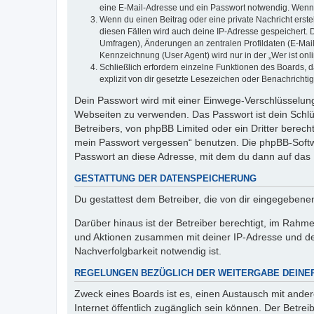
eine E-Mail-Adresse und ein Passwort notwendig. Wenn du
Wenn du einen Beitrag oder eine private Nachricht erste
diesen Fällen wird auch deine IP-Adresse gespeichert. 
Umfragen), Änderungen an zentralen Profildaten (E-Mai
Kennzeichnung (User Agent) wird nur in der „Wer ist onl
Schließlich erfordern einzelne Funktionen des Boards,
explizit von dir gesetzte Lesezeichen oder Benachrichti
Dein Passwort wird mit einer Einwege-Verschlüsselung 
Webseiten zu verwenden. Das Passwort ist dein Schlü
Betreibers, von phpBB Limited oder ein Dritter berec
mein Passwort vergessen“ benutzen. Die phpBB-Softw
Passwort an diese Adresse, mit dem du dann auf das 
GESTATTUNG DER DATENSPEICHERUNG
Du gestattest dem Betreiber, die von dir eingegeben
Darüber hinaus ist der Betreiber berechtigt, im Rahm
und Aktionen zusammen mit deiner IP-Adresse und de
Nachverfolgbarkeit notwendig ist.
REGELUNGEN BEZÜGLICH DER WEITERGABE DEINE
Zweck eines Boards ist es, einen Austausch mit andere
Internet öffentlich zugänglich sein können. Der Betrei