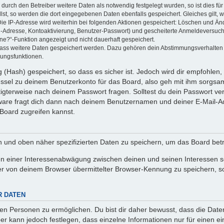
rch den Betreiber weitere Daten als notwendig festgelegt wurden, so ist dies für 
llst, so werden die dort eingegebenen Daten ebenfalls gespeichert. Gleiches gilt, 
Die IP-Adresse wird weiterhin bei folgenden Aktionen gespeichert: Löschen und Än
l-Adresse, Kontoaktivierung, Benutzer-Passwort) und gescheiterte Anmeldeversuch
ine?“-Funktion angezeigt und nicht dauerhaft gespeichert.
 dass weitere Daten gespeichert werden. Dazu gehören dein Abstimmungsverhalten
gungsfunktionen.
(Hash) gespeichert, so dass es sicher ist. Jedoch wird dir empfohlen, 
ssel zu deinem Benutzerkonto für das Board, also geh mit ihm sorgsam
htigterweise nach deinem Passwort fragen. Solltest du dein Passwort v
are fragt dich dann nach deinem Benutzernamen und deiner E-Mail-Ad
Board zugreifen kannst.
en und oben näher spezifizierten Daten zu speichern, um das Board bet
en einer Interessenabwägung zwischen deinen und seinen Interessen sow
r von deinem Browser übermittelter Browser-Kennung zu speichern, so
R DATEN
n Personen zu ermöglichen. Du bist dir daher bewusst, dass die Daten d
ber kann jedoch festlegen, dass einzelne Informationen nur für einen ei