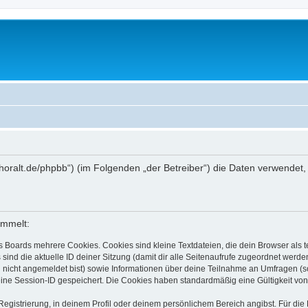
ww.thoralt.de/phpbb“) (im Folgenden „der Betreiber“) die Daten verwen
ammelt:
s Boards mehrere Cookies. Cookies sind kleine Textdateien, die dein Browser als
 sind die aktuelle ID deiner Sitzung (damit dir alle Seitenaufrufe zugeordnet werd
u nicht angemeldet bist) sowie Informationen über deine Teilnahme an Umfragen (s
eine Session-ID gespeichert. Die Cookies haben standardmäßig eine Gültigkeit von 
Registrierung, in deinem Profil oder deinem persönlichem Bereich angibst. Für di