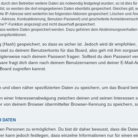
rch den Betreiber weitere Daten als notwendig festgelegt wurden, so ist dies für 
llst, so werden die dort eingegebenen Daten ebenfalls gespeichert. Gleiches gilt, 
Die IP-Adresse wird weiterhin bei folgenden Aktionen gespeichert: Löschen und Än
l-Adresse, Kontoaktivierung, Benutzer-Passwort) und gescheiterte Anmeldeversuch
ine?“-Funktion angezeigt und nicht dauerhaft gespeichert.
 dass weitere Daten gespeichert werden. Dazu gehören dein Abstimmungsverhalten
gungsfunktionen.
(Hash) gespeichert, so dass es sicher ist. Jedoch wird dir empfohlen, 
ssel zu deinem Benutzerkonto für das Board, also geh mit ihm sorgsam
htigterweise nach deinem Passwort fragen. Solltest du dein Passwort v
are fragt dich dann nach deinem Benutzernamen und deiner E-Mail-Ad
Board zugreifen kannst.
en und oben näher spezifizierten Daten zu speichern, um das Board bet
en einer Interessenabwägung zwischen deinen und seinen Interessen sow
r von deinem Browser übermittelter Browser-Kennung zu speichern, so
R DATEN
n Personen zu ermöglichen. Du bist dir daher bewusst, dass die Daten d
ber kann jedoch festlegen, dass einzelne Informationen nur für einen ei