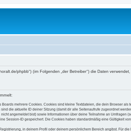
ww.thoralt.de/phpbb“) (im Folgenden „der Betreiber“) die Daten verwen
ammelt:
s Boards mehrere Cookies. Cookies sind kleine Textdateien, die dein Browser als
 sind die aktuelle ID deiner Sitzung (damit dir alle Seitenaufrufe zugeordnet werd
u nicht angemeldet bist) sowie Informationen über deine Teilnahme an Umfragen (s
eine Session-ID gespeichert. Die Cookies haben standardmäßig eine Gültigkeit von 
Registrierung, in deinem Profil oder deinem persönlichem Bereich angibst. Für di