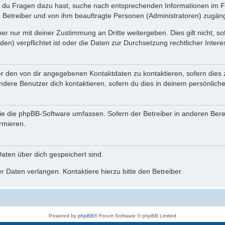
n du Fragen dazu hast, suche nach entsprechenden Informationen im Fo
n Betreiber und von ihm beauftragte Personen (Administratoren) zugäng
r nur mit deiner Zustimmung an Dritte weitergeben. Dies gilt nicht, s
n) verpflichtet ist oder die Daten zur Durchsetzung rechtlicher Interes
er den von dir angegebenen Kontaktdaten zu kontaktieren, sofern dies 
andere Benutzer dich kontaktieren, sofern du dies in deinem persönliche
, die die phpBB-Software umfassen. Sofern der Betreiber in anderen Be
ormieren.
 Daten über dich gespeichert sind.
 Daten verlangen. Kontaktiere hierzu bitte den Betreiber.
Powered by
phpBB
® Forum Software © phpBB Limited
Deutsche Übersetzung durch
phpBB.de