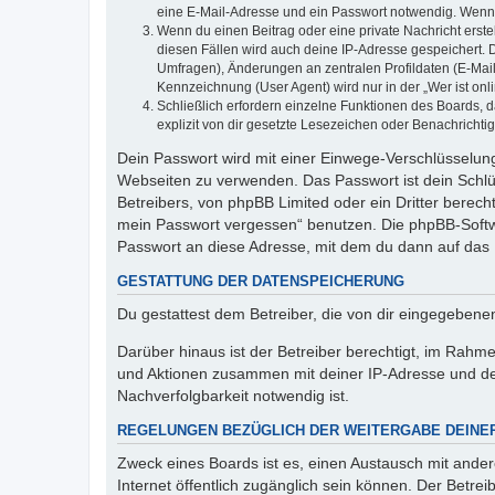
eine E-Mail-Adresse und ein Passwort notwendig. Wenn du
Wenn du einen Beitrag oder eine private Nachricht erste
diesen Fällen wird auch deine IP-Adresse gespeichert. 
Umfragen), Änderungen an zentralen Profildaten (E-Mai
Kennzeichnung (User Agent) wird nur in der „Wer ist onl
Schließlich erfordern einzelne Funktionen des Boards,
explizit von dir gesetzte Lesezeichen oder Benachrichti
Dein Passwort wird mit einer Einwege-Verschlüsselung 
Webseiten zu verwenden. Das Passwort ist dein Schlü
Betreibers, von phpBB Limited oder ein Dritter berec
mein Passwort vergessen“ benutzen. Die phpBB-Softw
Passwort an diese Adresse, mit dem du dann auf das 
GESTATTUNG DER DATENSPEICHERUNG
Du gestattest dem Betreiber, die von dir eingegeben
Darüber hinaus ist der Betreiber berechtigt, im Rahm
und Aktionen zusammen mit deiner IP-Adresse und de
Nachverfolgbarkeit notwendig ist.
REGELUNGEN BEZÜGLICH DER WEITERGABE DEINE
Zweck eines Boards ist es, einen Austausch mit andere
Internet öffentlich zugänglich sein können. Der Betrei