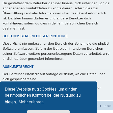
Du gestattest dem Betreiber darüber hinaus, dich unter den von dir
angegebenen Kontaktdaten zu kontaktieren, sofern dies zur
Übermittlung zentraler Informationen über das Board erforderlich
ist. Darüber hinaus dürfen er und andere Benutzer dich
kontaktieren, sofern du dies in deinem persönlichen Bereich
gestattet hast.
GELTUNGSBEREICH DIESER RICHTLINIE
Diese Richtlinie umfasst nur den Bereich der Seiten, die die phpBB-
Software umfassen. Sofern der Betreiber in anderen Bereichen
seiner Software weitere personenbezogene Daten verarbeitet, wird
er dich darüber gesondert informieren.
AUSKUNFTSRECHT
Der Betreiber erteilt dir auf Anfrage Auskunft, welche Daten über
dich gespeichert sind.
Du kannst jederzeit die Löschung bzw. Sperrung deiner Daten
Diese Website nutzt Cookies, um dir den
verlangen. Kontaktiere hierzu bitte den Betreiber.
bestmöglichen Komfort bei der Nutzung zu
bieten.
Mehr erfahren
Foren-Übersicht
Alle Cookies löschen
Alle Zeiten sind
UTC+01:00