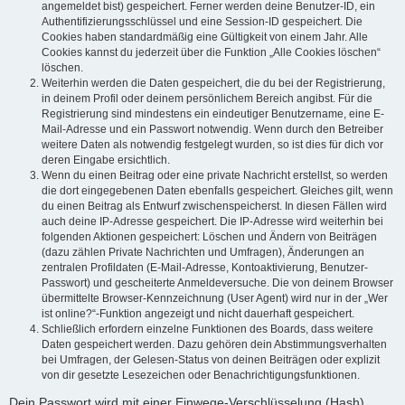
angemeldet bist) gespeichert. Ferner werden deine Benutzer-ID, ein
Authentifizierungsschlüssel und eine Session-ID gespeichert. Die
Cookies haben standardmäßig eine Gültigkeit von einem Jahr. Alle
Cookies kannst du jederzeit über die Funktion „Alle Cookies löschen“
löschen.
Weiterhin werden die Daten gespeichert, die du bei der Registrierung,
in deinem Profil oder deinem persönlichem Bereich angibst. Für die
Registrierung sind mindestens ein eindeutiger Benutzername, eine E-
Mail-Adresse und ein Passwort notwendig. Wenn durch den Betreiber
weitere Daten als notwendig festgelegt wurden, so ist dies für dich vor
deren Eingabe ersichtlich.
Wenn du einen Beitrag oder eine private Nachricht erstellst, so werden
die dort eingegebenen Daten ebenfalls gespeichert. Gleiches gilt, wenn
du einen Beitrag als Entwurf zwischenspeicherst. In diesen Fällen wird
auch deine IP-Adresse gespeichert. Die IP-Adresse wird weiterhin bei
folgenden Aktionen gespeichert: Löschen und Ändern von Beiträgen
(dazu zählen Private Nachrichten und Umfragen), Änderungen an
zentralen Profildaten (E-Mail-Adresse, Kontoaktivierung, Benutzer-
Passwort) und gescheiterte Anmeldeversuche. Die von deinem Browser
übermittelte Browser-Kennzeichnung (User Agent) wird nur in der „Wer
ist online?“-Funktion angezeigt und nicht dauerhaft gespeichert.
Schließlich erfordern einzelne Funktionen des Boards, dass weitere
Daten gespeichert werden. Dazu gehören dein Abstimmungsverhalten
bei Umfragen, der Gelesen-Status von deinen Beiträgen oder explizit
von dir gesetzte Lesezeichen oder Benachrichtigungsfunktionen.
Dein Passwort wird mit einer Einwege-Verschlüsselung (Hash)