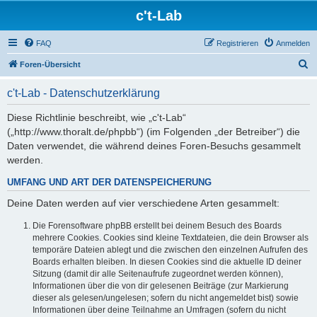
c't-Lab
FAQ
Registrieren
Anmelden
S
Foren-Übersicht
u
c't-Lab - Datenschutzerklärung
c
h
Diese Richtlinie beschreibt, wie „c't-Lab“
(„http://www.thoralt.de/phpbb“) (im Folgenden „der Betreiber“) die
e
Daten verwendet, die während deines Foren-Besuchs gesammelt
werden.
UMFANG UND ART DER DATENSPEICHERUNG
Deine Daten werden auf vier verschiedene Arten gesammelt:
Die Forensoftware phpBB erstellt bei deinem Besuch des Boards
mehrere Cookies. Cookies sind kleine Textdateien, die dein Browser als
temporäre Dateien ablegt und die zwischen den einzelnen Aufrufen des
Boards erhalten bleiben. In diesen Cookies sind die aktuelle ID deiner
Sitzung (damit dir alle Seitenaufrufe zugeordnet werden können),
Informationen über die von dir gelesenen Beiträge (zur Markierung
dieser als gelesen/ungelesen; sofern du nicht angemeldet bist) sowie
Informationen über deine Teilnahme an Umfragen (sofern du nicht