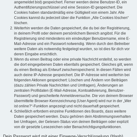
angemeldet bist) gespeichert. Ferner werden deine Benutzer-ID, ein
Authentifizierungsschlüssel und eine Session-ID gespeichert. Die
Cookies haben standardmäßig eine Gültigkeit von einem Jahr. Alle
Cookies kannst du jederzeit über die Funktion „Alle Cookies löschen“
löschen.
Weiterhin werden die Daten gespeichert, die du bei der Registrierung,
in deinem Profil oder deinem persönlichem Bereich angibst. Für die
Registrierung sind mindestens ein eindeutiger Benutzername, eine E-
Mail-Adresse und ein Passwort notwendig. Wenn durch den Betreiber
weitere Daten als notwendig festgelegt wurden, so ist dies für dich vor
deren Eingabe ersichtlich.
Wenn du einen Beitrag oder eine private Nachricht erstellst, so werden
die dort eingegebenen Daten ebenfalls gespeichert. Gleiches gilt, wenn
du einen Beitrag als Entwurf zwischenspeicherst. In diesen Fällen wird
auch deine IP-Adresse gespeichert. Die IP-Adresse wird weiterhin bei
folgenden Aktionen gespeichert: Löschen und Ändern von Beiträgen
(dazu zählen Private Nachrichten und Umfragen), Änderungen an
zentralen Profildaten (E-Mail-Adresse, Kontoaktivierung, Benutzer-
Passwort) und gescheiterte Anmeldeversuche. Die von deinem Browser
übermittelte Browser-Kennzeichnung (User Agent) wird nur in der „Wer
ist online?“-Funktion angezeigt und nicht dauerhaft gespeichert.
Schließlich erfordern einzelne Funktionen des Boards, dass weitere
Daten gespeichert werden. Dazu gehören dein Abstimmungsverhalten
bei Umfragen, der Gelesen-Status von deinen Beiträgen oder explizit
von dir gesetzte Lesezeichen oder Benachrichtigungsfunktionen.
Dein Passwort wird mit einer Einwege-Verschlüsselung (Hash)