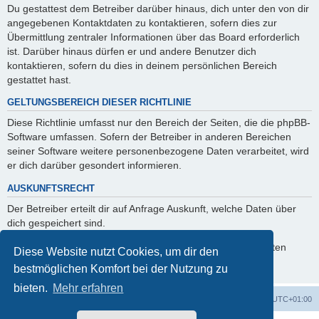
Du gestattest dem Betreiber darüber hinaus, dich unter den von dir
angegebenen Kontaktdaten zu kontaktieren, sofern dies zur
Übermittlung zentraler Informationen über das Board erforderlich
ist. Darüber hinaus dürfen er und andere Benutzer dich
kontaktieren, sofern du dies in deinem persönlichen Bereich
gestattet hast.
GELTUNGSBEREICH DIESER RICHTLINIE
Diese Richtlinie umfasst nur den Bereich der Seiten, die die phpBB-
Software umfassen. Sofern der Betreiber in anderen Bereichen
seiner Software weitere personenbezogene Daten verarbeitet, wird
er dich darüber gesondert informieren.
AUSKUNFTSRECHT
Der Betreiber erteilt dir auf Anfrage Auskunft, welche Daten über
dich gespeichert sind.
Du kannst jederzeit die Löschung bzw. Sperrung deiner Daten
Diese Website nutzt Cookies, um dir den
verlangen. Kontaktiere hierzu bitte den Betreiber.
bestmöglichen Komfort bei der Nutzung zu
bieten.
Mehr erfahren
Foren-Übersicht
Alle Cookies löschen
Alle Zeiten sind
UTC+01:00