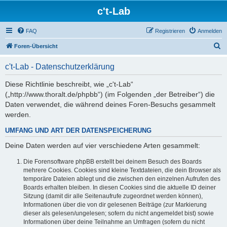
c't-Lab
FAQ
Registrieren
Anmelden
S
Foren-Übersicht
u
c't-Lab - Datenschutzerklärung
c
h
Diese Richtlinie beschreibt, wie „c't-Lab“
(„http://www.thoralt.de/phpbb“) (im Folgenden „der Betreiber“) die
e
Daten verwendet, die während deines Foren-Besuchs gesammelt
werden.
UMFANG UND ART DER DATENSPEICHERUNG
Deine Daten werden auf vier verschiedene Arten gesammelt:
Die Forensoftware phpBB erstellt bei deinem Besuch des Boards
mehrere Cookies. Cookies sind kleine Textdateien, die dein Browser als
temporäre Dateien ablegt und die zwischen den einzelnen Aufrufen des
Boards erhalten bleiben. In diesen Cookies sind die aktuelle ID deiner
Sitzung (damit dir alle Seitenaufrufe zugeordnet werden können),
Informationen über die von dir gelesenen Beiträge (zur Markierung
dieser als gelesen/ungelesen; sofern du nicht angemeldet bist) sowie
Informationen über deine Teilnahme an Umfragen (sofern du nicht