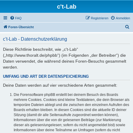
c't-Lab
FAQ
Registrieren
Anmelden
S
Foren-Übersicht
u
c't-Lab - Datenschutzerklärung
c
h
Diese Richtlinie beschreibt, wie „c't-Lab“
(„http://www.thoralt.de/phpbb“) (im Folgenden „der Betreiber“) die
e
Daten verwendet, die während deines Foren-Besuchs gesammelt
werden.
UMFANG UND ART DER DATENSPEICHERUNG
Deine Daten werden auf vier verschiedene Arten gesammelt:
Die Forensoftware phpBB erstellt bei deinem Besuch des Boards
mehrere Cookies. Cookies sind kleine Textdateien, die dein Browser als
temporäre Dateien ablegt und die zwischen den einzelnen Aufrufen des
Boards erhalten bleiben. In diesen Cookies sind die aktuelle ID deiner
Sitzung (damit dir alle Seitenaufrufe zugeordnet werden können),
Informationen über die von dir gelesenen Beiträge (zur Markierung
dieser als gelesen/ungelesen; sofern du nicht angemeldet bist) sowie
Informationen über deine Teilnahme an Umfragen (sofern du nicht