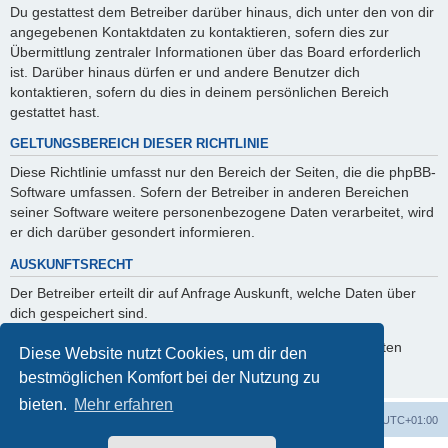
Du gestattest dem Betreiber darüber hinaus, dich unter den von dir
angegebenen Kontaktdaten zu kontaktieren, sofern dies zur
Übermittlung zentraler Informationen über das Board erforderlich
ist. Darüber hinaus dürfen er und andere Benutzer dich
kontaktieren, sofern du dies in deinem persönlichen Bereich
gestattet hast.
GELTUNGSBEREICH DIESER RICHTLINIE
Diese Richtlinie umfasst nur den Bereich der Seiten, die die phpBB-
Software umfassen. Sofern der Betreiber in anderen Bereichen
seiner Software weitere personenbezogene Daten verarbeitet, wird
er dich darüber gesondert informieren.
AUSKUNFTSRECHT
Der Betreiber erteilt dir auf Anfrage Auskunft, welche Daten über
dich gespeichert sind.
Du kannst jederzeit die Löschung bzw. Sperrung deiner Daten
Diese Website nutzt Cookies, um dir den
verlangen. Kontaktiere hierzu bitte den Betreiber.
bestmöglichen Komfort bei der Nutzung zu
bieten.
Mehr erfahren
Foren-Übersicht
Alle Cookies löschen
Alle Zeiten sind
UTC+01:00