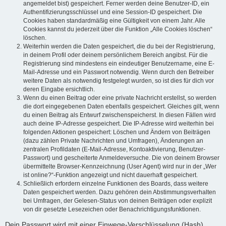
angemeldet bist) gespeichert. Ferner werden deine Benutzer-ID, ein
Authentifizierungsschlüssel und eine Session-ID gespeichert. Die
Cookies haben standardmäßig eine Gültigkeit von einem Jahr. Alle
Cookies kannst du jederzeit über die Funktion „Alle Cookies löschen“
löschen.
Weiterhin werden die Daten gespeichert, die du bei der Registrierung,
in deinem Profil oder deinem persönlichem Bereich angibst. Für die
Registrierung sind mindestens ein eindeutiger Benutzername, eine E-
Mail-Adresse und ein Passwort notwendig. Wenn durch den Betreiber
weitere Daten als notwendig festgelegt wurden, so ist dies für dich vor
deren Eingabe ersichtlich.
Wenn du einen Beitrag oder eine private Nachricht erstellst, so werden
die dort eingegebenen Daten ebenfalls gespeichert. Gleiches gilt, wenn
du einen Beitrag als Entwurf zwischenspeicherst. In diesen Fällen wird
auch deine IP-Adresse gespeichert. Die IP-Adresse wird weiterhin bei
folgenden Aktionen gespeichert: Löschen und Ändern von Beiträgen
(dazu zählen Private Nachrichten und Umfragen), Änderungen an
zentralen Profildaten (E-Mail-Adresse, Kontoaktivierung, Benutzer-
Passwort) und gescheiterte Anmeldeversuche. Die von deinem Browser
übermittelte Browser-Kennzeichnung (User Agent) wird nur in der „Wer
ist online?“-Funktion angezeigt und nicht dauerhaft gespeichert.
Schließlich erfordern einzelne Funktionen des Boards, dass weitere
Daten gespeichert werden. Dazu gehören dein Abstimmungsverhalten
bei Umfragen, der Gelesen-Status von deinen Beiträgen oder explizit
von dir gesetzte Lesezeichen oder Benachrichtigungsfunktionen.
Dein Passwort wird mit einer Einwege-Verschlüsselung (Hash)