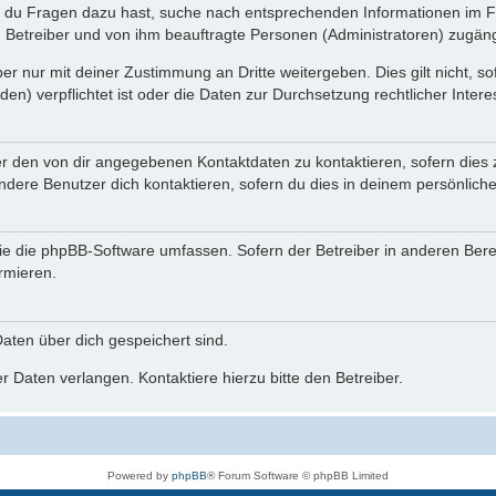
n du Fragen dazu hast, suche nach entsprechenden Informationen im Fo
n Betreiber und von ihm beauftragte Personen (Administratoren) zugäng
r nur mit deiner Zustimmung an Dritte weitergeben. Dies gilt nicht, s
n) verpflichtet ist oder die Daten zur Durchsetzung rechtlicher Interes
er den von dir angegebenen Kontaktdaten zu kontaktieren, sofern dies 
andere Benutzer dich kontaktieren, sofern du dies in deinem persönliche
, die die phpBB-Software umfassen. Sofern der Betreiber in anderen Be
ormieren.
 Daten über dich gespeichert sind.
 Daten verlangen. Kontaktiere hierzu bitte den Betreiber.
Powered by
phpBB
® Forum Software © phpBB Limited
Deutsche Übersetzung durch
phpBB.de