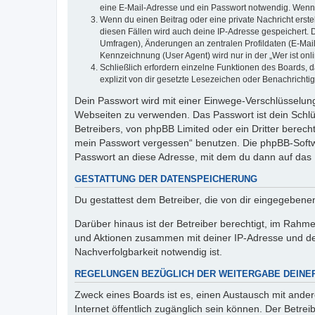
eine E-Mail-Adresse und ein Passwort notwendig. Wenn du
Wenn du einen Beitrag oder eine private Nachricht erste
diesen Fällen wird auch deine IP-Adresse gespeichert. 
Umfragen), Änderungen an zentralen Profildaten (E-Mai
Kennzeichnung (User Agent) wird nur in der „Wer ist onl
Schließlich erfordern einzelne Funktionen des Boards,
explizit von dir gesetzte Lesezeichen oder Benachrichti
Dein Passwort wird mit einer Einwege-Verschlüsselung 
Webseiten zu verwenden. Das Passwort ist dein Schlü
Betreibers, von phpBB Limited oder ein Dritter berec
mein Passwort vergessen“ benutzen. Die phpBB-Softw
Passwort an diese Adresse, mit dem du dann auf das 
GESTATTUNG DER DATENSPEICHERUNG
Du gestattest dem Betreiber, die von dir eingegeben
Darüber hinaus ist der Betreiber berechtigt, im Rahm
und Aktionen zusammen mit deiner IP-Adresse und de
Nachverfolgbarkeit notwendig ist.
REGELUNGEN BEZÜGLICH DER WEITERGABE DEINE
Zweck eines Boards ist es, einen Austausch mit andere
Internet öffentlich zugänglich sein können. Der Betrei