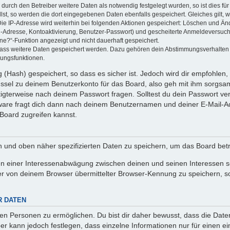
rch den Betreiber weitere Daten als notwendig festgelegt wurden, so ist dies für 
llst, so werden die dort eingegebenen Daten ebenfalls gespeichert. Gleiches gilt, 
Die IP-Adresse wird weiterhin bei folgenden Aktionen gespeichert: Löschen und Än
l-Adresse, Kontoaktivierung, Benutzer-Passwort) und gescheiterte Anmeldeversuch
ine?“-Funktion angezeigt und nicht dauerhaft gespeichert.
 dass weitere Daten gespeichert werden. Dazu gehören dein Abstimmungsverhalten
gungsfunktionen.
(Hash) gespeichert, so dass es sicher ist. Jedoch wird dir empfohlen, 
ssel zu deinem Benutzerkonto für das Board, also geh mit ihm sorgsam
htigterweise nach deinem Passwort fragen. Solltest du dein Passwort v
are fragt dich dann nach deinem Benutzernamen und deiner E-Mail-Ad
Board zugreifen kannst.
en und oben näher spezifizierten Daten zu speichern, um das Board bet
en einer Interessenabwägung zwischen deinen und seinen Interessen sow
r von deinem Browser übermittelter Browser-Kennung zu speichern, so
R DATEN
n Personen zu ermöglichen. Du bist dir daher bewusst, dass die Daten d
ber kann jedoch festlegen, dass einzelne Informationen nur für einen ei