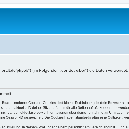
ww.thoralt.de/phpbb“) (im Folgenden „der Betreiber“) die Daten verwen
ammelt:
s Boards mehrere Cookies. Cookies sind kleine Textdateien, die dein Browser als
 sind die aktuelle ID deiner Sitzung (damit dir alle Seitenaufrufe zugeordnet werd
u nicht angemeldet bist) sowie Informationen über deine Teilnahme an Umfragen (s
eine Session-ID gespeichert. Die Cookies haben standardmäßig eine Gültigkeit von 
Registrierung, in deinem Profil oder deinem persönlichem Bereich angibst. Für di