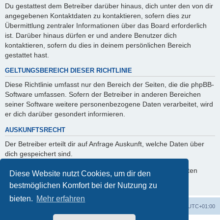
Du gestattest dem Betreiber darüber hinaus, dich unter den von dir
angegebenen Kontaktdaten zu kontaktieren, sofern dies zur
Übermittlung zentraler Informationen über das Board erforderlich
ist. Darüber hinaus dürfen er und andere Benutzer dich
kontaktieren, sofern du dies in deinem persönlichen Bereich
gestattet hast.
GELTUNGSBEREICH DIESER RICHTLINIE
Diese Richtlinie umfasst nur den Bereich der Seiten, die die phpBB-
Software umfassen. Sofern der Betreiber in anderen Bereichen
seiner Software weitere personenbezogene Daten verarbeitet, wird
er dich darüber gesondert informieren.
AUSKUNFTSRECHT
Der Betreiber erteilt dir auf Anfrage Auskunft, welche Daten über
dich gespeichert sind.
Du kannst jederzeit die Löschung bzw. Sperrung deiner Daten
Diese Website nutzt Cookies, um dir den
verlangen. Kontaktiere hierzu bitte den Betreiber.
bestmöglichen Komfort bei der Nutzung zu
bieten.
Mehr erfahren
Foren-Übersicht
Alle Cookies löschen
Alle Zeiten sind
UTC+01:00