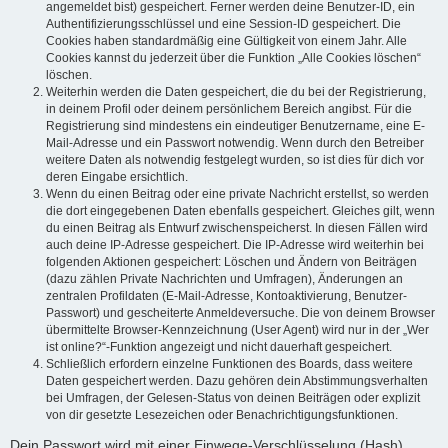
angemeldet bist) gespeichert. Ferner werden deine Benutzer-ID, ein
Authentifizierungsschlüssel und eine Session-ID gespeichert. Die
Cookies haben standardmäßig eine Gültigkeit von einem Jahr. Alle
Cookies kannst du jederzeit über die Funktion „Alle Cookies löschen“
löschen.
Weiterhin werden die Daten gespeichert, die du bei der Registrierung,
in deinem Profil oder deinem persönlichem Bereich angibst. Für die
Registrierung sind mindestens ein eindeutiger Benutzername, eine E-
Mail-Adresse und ein Passwort notwendig. Wenn durch den Betreiber
weitere Daten als notwendig festgelegt wurden, so ist dies für dich vor
deren Eingabe ersichtlich.
Wenn du einen Beitrag oder eine private Nachricht erstellst, so werden
die dort eingegebenen Daten ebenfalls gespeichert. Gleiches gilt, wenn
du einen Beitrag als Entwurf zwischenspeicherst. In diesen Fällen wird
auch deine IP-Adresse gespeichert. Die IP-Adresse wird weiterhin bei
folgenden Aktionen gespeichert: Löschen und Ändern von Beiträgen
(dazu zählen Private Nachrichten und Umfragen), Änderungen an
zentralen Profildaten (E-Mail-Adresse, Kontoaktivierung, Benutzer-
Passwort) und gescheiterte Anmeldeversuche. Die von deinem Browser
übermittelte Browser-Kennzeichnung (User Agent) wird nur in der „Wer
ist online?“-Funktion angezeigt und nicht dauerhaft gespeichert.
Schließlich erfordern einzelne Funktionen des Boards, dass weitere
Daten gespeichert werden. Dazu gehören dein Abstimmungsverhalten
bei Umfragen, der Gelesen-Status von deinen Beiträgen oder explizit
von dir gesetzte Lesezeichen oder Benachrichtigungsfunktionen.
Dein Passwort wird mit einer Einwege-Verschlüsselung (Hash)