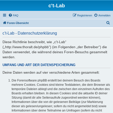
c't-Lab
FAQ
Registrieren
Anmelden
S
Foren-Übersicht
u
c't-Lab - Datenschutzerklärung
c
h
Diese Richtlinie beschreibt, wie „c't-Lab“
(„http://www.thoralt.de/phpbb“) (im Folgenden „der Betreiber“) die
e
Daten verwendet, die während deines Foren-Besuchs gesammelt
werden.
UMFANG UND ART DER DATENSPEICHERUNG
Deine Daten werden auf vier verschiedene Arten gesammelt:
Die Forensoftware phpBB erstellt bei deinem Besuch des Boards
mehrere Cookies. Cookies sind kleine Textdateien, die dein Browser als
temporäre Dateien ablegt und die zwischen den einzelnen Aufrufen des
Boards erhalten bleiben. In diesen Cookies sind die aktuelle ID deiner
Sitzung (damit dir alle Seitenaufrufe zugeordnet werden können),
Informationen über die von dir gelesenen Beiträge (zur Markierung
dieser als gelesen/ungelesen; sofern du nicht angemeldet bist) sowie
Informationen über deine Teilnahme an Umfragen (sofern du nicht