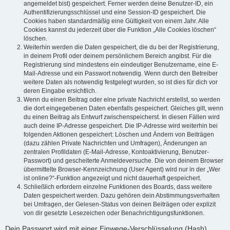
angemeldet bist) gespeichert. Ferner werden deine Benutzer-ID, ein
Authentifizierungsschlüssel und eine Session-ID gespeichert. Die
Cookies haben standardmäßig eine Gültigkeit von einem Jahr. Alle
Cookies kannst du jederzeit über die Funktion „Alle Cookies löschen“
löschen.
Weiterhin werden die Daten gespeichert, die du bei der Registrierung,
in deinem Profil oder deinem persönlichem Bereich angibst. Für die
Registrierung sind mindestens ein eindeutiger Benutzername, eine E-
Mail-Adresse und ein Passwort notwendig. Wenn durch den Betreiber
weitere Daten als notwendig festgelegt wurden, so ist dies für dich vor
deren Eingabe ersichtlich.
Wenn du einen Beitrag oder eine private Nachricht erstellst, so werden
die dort eingegebenen Daten ebenfalls gespeichert. Gleiches gilt, wenn
du einen Beitrag als Entwurf zwischenspeicherst. In diesen Fällen wird
auch deine IP-Adresse gespeichert. Die IP-Adresse wird weiterhin bei
folgenden Aktionen gespeichert: Löschen und Ändern von Beiträgen
(dazu zählen Private Nachrichten und Umfragen), Änderungen an
zentralen Profildaten (E-Mail-Adresse, Kontoaktivierung, Benutzer-
Passwort) und gescheiterte Anmeldeversuche. Die von deinem Browser
übermittelte Browser-Kennzeichnung (User Agent) wird nur in der „Wer
ist online?“-Funktion angezeigt und nicht dauerhaft gespeichert.
Schließlich erfordern einzelne Funktionen des Boards, dass weitere
Daten gespeichert werden. Dazu gehören dein Abstimmungsverhalten
bei Umfragen, der Gelesen-Status von deinen Beiträgen oder explizit
von dir gesetzte Lesezeichen oder Benachrichtigungsfunktionen.
Dein Passwort wird mit einer Einwege-Verschlüsselung (Hash)