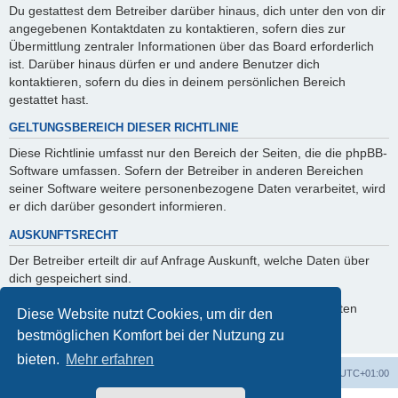
Du gestattest dem Betreiber darüber hinaus, dich unter den von dir
angegebenen Kontaktdaten zu kontaktieren, sofern dies zur
Übermittlung zentraler Informationen über das Board erforderlich
ist. Darüber hinaus dürfen er und andere Benutzer dich
kontaktieren, sofern du dies in deinem persönlichen Bereich
gestattet hast.
GELTUNGSBEREICH DIESER RICHTLINIE
Diese Richtlinie umfasst nur den Bereich der Seiten, die die phpBB-
Software umfassen. Sofern der Betreiber in anderen Bereichen
seiner Software weitere personenbezogene Daten verarbeitet, wird
er dich darüber gesondert informieren.
AUSKUNFTSRECHT
Der Betreiber erteilt dir auf Anfrage Auskunft, welche Daten über
dich gespeichert sind.
Du kannst jederzeit die Löschung bzw. Sperrung deiner Daten
Diese Website nutzt Cookies, um dir den
verlangen. Kontaktiere hierzu bitte den Betreiber.
bestmöglichen Komfort bei der Nutzung zu
bieten.
Mehr erfahren
Foren-Übersicht
Alle Cookies löschen
Alle Zeiten sind
UTC+01:00