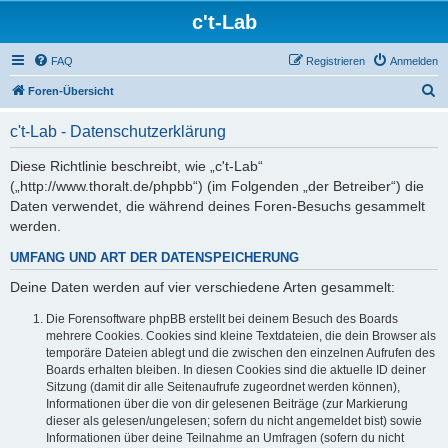
c't-Lab
FAQ
Registrieren
Anmelden
S
Foren-Übersicht
u
c't-Lab - Datenschutzerklärung
c
h
Diese Richtlinie beschreibt, wie „c't-Lab“
(„http://www.thoralt.de/phpbb“) (im Folgenden „der Betreiber“) die
e
Daten verwendet, die während deines Foren-Besuchs gesammelt
werden.
UMFANG UND ART DER DATENSPEICHERUNG
Deine Daten werden auf vier verschiedene Arten gesammelt:
Die Forensoftware phpBB erstellt bei deinem Besuch des Boards
mehrere Cookies. Cookies sind kleine Textdateien, die dein Browser als
temporäre Dateien ablegt und die zwischen den einzelnen Aufrufen des
Boards erhalten bleiben. In diesen Cookies sind die aktuelle ID deiner
Sitzung (damit dir alle Seitenaufrufe zugeordnet werden können),
Informationen über die von dir gelesenen Beiträge (zur Markierung
dieser als gelesen/ungelesen; sofern du nicht angemeldet bist) sowie
Informationen über deine Teilnahme an Umfragen (sofern du nicht