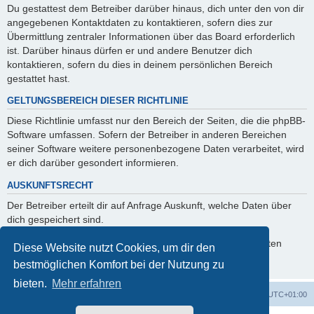
Du gestattest dem Betreiber darüber hinaus, dich unter den von dir
angegebenen Kontaktdaten zu kontaktieren, sofern dies zur
Übermittlung zentraler Informationen über das Board erforderlich
ist. Darüber hinaus dürfen er und andere Benutzer dich
kontaktieren, sofern du dies in deinem persönlichen Bereich
gestattet hast.
GELTUNGSBEREICH DIESER RICHTLINIE
Diese Richtlinie umfasst nur den Bereich der Seiten, die die phpBB-
Software umfassen. Sofern der Betreiber in anderen Bereichen
seiner Software weitere personenbezogene Daten verarbeitet, wird
er dich darüber gesondert informieren.
AUSKUNFTSRECHT
Der Betreiber erteilt dir auf Anfrage Auskunft, welche Daten über
dich gespeichert sind.
Du kannst jederzeit die Löschung bzw. Sperrung deiner Daten
Diese Website nutzt Cookies, um dir den
verlangen. Kontaktiere hierzu bitte den Betreiber.
bestmöglichen Komfort bei der Nutzung zu
bieten.
Mehr erfahren
Foren-Übersicht
Alle Cookies löschen
Alle Zeiten sind
UTC+01:00