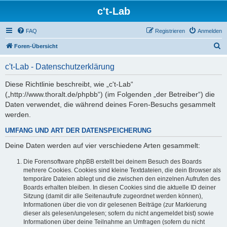
c't-Lab
FAQ
Registrieren
Anmelden
S
Foren-Übersicht
u
c't-Lab - Datenschutzerklärung
c
h
Diese Richtlinie beschreibt, wie „c't-Lab“
(„http://www.thoralt.de/phpbb“) (im Folgenden „der Betreiber“) die
e
Daten verwendet, die während deines Foren-Besuchs gesammelt
werden.
UMFANG UND ART DER DATENSPEICHERUNG
Deine Daten werden auf vier verschiedene Arten gesammelt:
Die Forensoftware phpBB erstellt bei deinem Besuch des Boards
mehrere Cookies. Cookies sind kleine Textdateien, die dein Browser als
temporäre Dateien ablegt und die zwischen den einzelnen Aufrufen des
Boards erhalten bleiben. In diesen Cookies sind die aktuelle ID deiner
Sitzung (damit dir alle Seitenaufrufe zugeordnet werden können),
Informationen über die von dir gelesenen Beiträge (zur Markierung
dieser als gelesen/ungelesen; sofern du nicht angemeldet bist) sowie
Informationen über deine Teilnahme an Umfragen (sofern du nicht