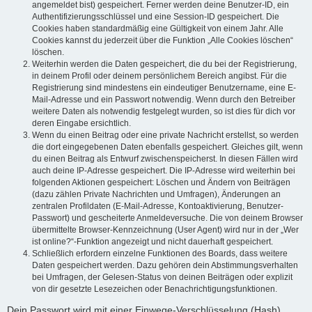
angemeldet bist) gespeichert. Ferner werden deine Benutzer-ID, ein
Authentifizierungsschlüssel und eine Session-ID gespeichert. Die
Cookies haben standardmäßig eine Gültigkeit von einem Jahr. Alle
Cookies kannst du jederzeit über die Funktion „Alle Cookies löschen“
löschen.
Weiterhin werden die Daten gespeichert, die du bei der Registrierung,
in deinem Profil oder deinem persönlichem Bereich angibst. Für die
Registrierung sind mindestens ein eindeutiger Benutzername, eine E-
Mail-Adresse und ein Passwort notwendig. Wenn durch den Betreiber
weitere Daten als notwendig festgelegt wurden, so ist dies für dich vor
deren Eingabe ersichtlich.
Wenn du einen Beitrag oder eine private Nachricht erstellst, so werden
die dort eingegebenen Daten ebenfalls gespeichert. Gleiches gilt, wenn
du einen Beitrag als Entwurf zwischenspeicherst. In diesen Fällen wird
auch deine IP-Adresse gespeichert. Die IP-Adresse wird weiterhin bei
folgenden Aktionen gespeichert: Löschen und Ändern von Beiträgen
(dazu zählen Private Nachrichten und Umfragen), Änderungen an
zentralen Profildaten (E-Mail-Adresse, Kontoaktivierung, Benutzer-
Passwort) und gescheiterte Anmeldeversuche. Die von deinem Browser
übermittelte Browser-Kennzeichnung (User Agent) wird nur in der „Wer
ist online?“-Funktion angezeigt und nicht dauerhaft gespeichert.
Schließlich erfordern einzelne Funktionen des Boards, dass weitere
Daten gespeichert werden. Dazu gehören dein Abstimmungsverhalten
bei Umfragen, der Gelesen-Status von deinen Beiträgen oder explizit
von dir gesetzte Lesezeichen oder Benachrichtigungsfunktionen.
Dein Passwort wird mit einer Einwege-Verschlüsselung (Hash)