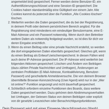
angemeldet bist) gespeichert. Ferner werden deine Benutzer-ID, ein
Authentifizierungsschlüssel und eine Session-ID gespeichert. Die
Cookies haben standardmäßig eine Gültigkeit von einem Jahr. Alle
Cookies kannst du jederzeit über die Funktion „Alle Cookies löschen“
löschen.
Weiterhin werden die Daten gespeichert, die du bei der Registrierung,
in deinem Profil oder deinem persönlichem Bereich angibst. Für die
Registrierung sind mindestens ein eindeutiger Benutzername, eine E-
Mail-Adresse und ein Passwort notwendig. Wenn durch den Betreiber
weitere Daten als notwendig festgelegt wurden, so ist dies für dich vor
deren Eingabe ersichtlich.
Wenn du einen Beitrag oder eine private Nachricht erstellst, so werden
die dort eingegebenen Daten ebenfalls gespeichert. Gleiches gilt, wenn
du einen Beitrag als Entwurf zwischenspeicherst. In diesen Fällen wird
auch deine IP-Adresse gespeichert. Die IP-Adresse wird weiterhin bei
folgenden Aktionen gespeichert: Löschen und Ändern von Beiträgen
(dazu zählen Private Nachrichten und Umfragen), Änderungen an
zentralen Profildaten (E-Mail-Adresse, Kontoaktivierung, Benutzer-
Passwort) und gescheiterte Anmeldeversuche. Die von deinem Browser
übermittelte Browser-Kennzeichnung (User Agent) wird nur in der „Wer
ist online?“-Funktion angezeigt und nicht dauerhaft gespeichert.
Schließlich erfordern einzelne Funktionen des Boards, dass weitere
Daten gespeichert werden. Dazu gehören dein Abstimmungsverhalten
bei Umfragen, der Gelesen-Status von deinen Beiträgen oder explizit
von dir gesetzte Lesezeichen oder Benachrichtigungsfunktionen.
Dein Passwort wird mit einer Einwege-Verschlüsselung (Hash)