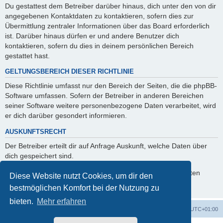
Du gestattest dem Betreiber darüber hinaus, dich unter den von dir
angegebenen Kontaktdaten zu kontaktieren, sofern dies zur
Übermittlung zentraler Informationen über das Board erforderlich
ist. Darüber hinaus dürfen er und andere Benutzer dich
kontaktieren, sofern du dies in deinem persönlichen Bereich
gestattet hast.
GELTUNGSBEREICH DIESER RICHTLINIE
Diese Richtlinie umfasst nur den Bereich der Seiten, die die phpBB-
Software umfassen. Sofern der Betreiber in anderen Bereichen
seiner Software weitere personenbezogene Daten verarbeitet, wird
er dich darüber gesondert informieren.
AUSKUNFTSRECHT
Der Betreiber erteilt dir auf Anfrage Auskunft, welche Daten über
dich gespeichert sind.
Du kannst jederzeit die Löschung bzw. Sperrung deiner Daten
Diese Website nutzt Cookies, um dir den
verlangen. Kontaktiere hierzu bitte den Betreiber.
bestmöglichen Komfort bei der Nutzung zu
bieten.
Mehr erfahren
Foren-Übersicht
Alle Cookies löschen
Alle Zeiten sind
UTC+01:00