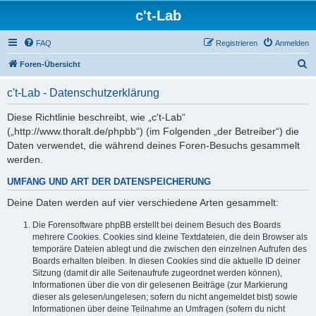
c't-Lab
FAQ
Registrieren
Anmelden
S
Foren-Übersicht
u
c't-Lab - Datenschutzerklärung
c
h
Diese Richtlinie beschreibt, wie „c't-Lab“
(„http://www.thoralt.de/phpbb“) (im Folgenden „der Betreiber“) die
e
Daten verwendet, die während deines Foren-Besuchs gesammelt
werden.
UMFANG UND ART DER DATENSPEICHERUNG
Deine Daten werden auf vier verschiedene Arten gesammelt:
Die Forensoftware phpBB erstellt bei deinem Besuch des Boards
mehrere Cookies. Cookies sind kleine Textdateien, die dein Browser als
temporäre Dateien ablegt und die zwischen den einzelnen Aufrufen des
Boards erhalten bleiben. In diesen Cookies sind die aktuelle ID deiner
Sitzung (damit dir alle Seitenaufrufe zugeordnet werden können),
Informationen über die von dir gelesenen Beiträge (zur Markierung
dieser als gelesen/ungelesen; sofern du nicht angemeldet bist) sowie
Informationen über deine Teilnahme an Umfragen (sofern du nicht