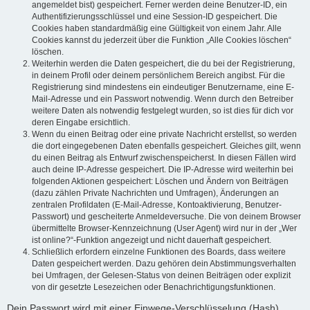
angemeldet bist) gespeichert. Ferner werden deine Benutzer-ID, ein
Authentifizierungsschlüssel und eine Session-ID gespeichert. Die
Cookies haben standardmäßig eine Gültigkeit von einem Jahr. Alle
Cookies kannst du jederzeit über die Funktion „Alle Cookies löschen“
löschen.
Weiterhin werden die Daten gespeichert, die du bei der Registrierung,
in deinem Profil oder deinem persönlichem Bereich angibst. Für die
Registrierung sind mindestens ein eindeutiger Benutzername, eine E-
Mail-Adresse und ein Passwort notwendig. Wenn durch den Betreiber
weitere Daten als notwendig festgelegt wurden, so ist dies für dich vor
deren Eingabe ersichtlich.
Wenn du einen Beitrag oder eine private Nachricht erstellst, so werden
die dort eingegebenen Daten ebenfalls gespeichert. Gleiches gilt, wenn
du einen Beitrag als Entwurf zwischenspeicherst. In diesen Fällen wird
auch deine IP-Adresse gespeichert. Die IP-Adresse wird weiterhin bei
folgenden Aktionen gespeichert: Löschen und Ändern von Beiträgen
(dazu zählen Private Nachrichten und Umfragen), Änderungen an
zentralen Profildaten (E-Mail-Adresse, Kontoaktivierung, Benutzer-
Passwort) und gescheiterte Anmeldeversuche. Die von deinem Browser
übermittelte Browser-Kennzeichnung (User Agent) wird nur in der „Wer
ist online?“-Funktion angezeigt und nicht dauerhaft gespeichert.
Schließlich erfordern einzelne Funktionen des Boards, dass weitere
Daten gespeichert werden. Dazu gehören dein Abstimmungsverhalten
bei Umfragen, der Gelesen-Status von deinen Beiträgen oder explizit
von dir gesetzte Lesezeichen oder Benachrichtigungsfunktionen.
Dein Passwort wird mit einer Einwege-Verschlüsselung (Hash)