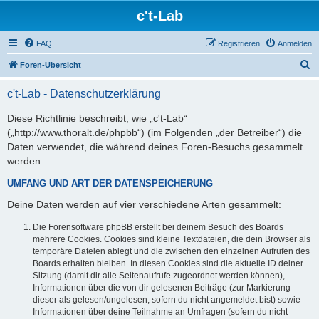
c't-Lab
FAQ
Registrieren
Anmelden
S
Foren-Übersicht
u
c't-Lab - Datenschutzerklärung
c
h
Diese Richtlinie beschreibt, wie „c't-Lab“
(„http://www.thoralt.de/phpbb“) (im Folgenden „der Betreiber“) die
e
Daten verwendet, die während deines Foren-Besuchs gesammelt
werden.
UMFANG UND ART DER DATENSPEICHERUNG
Deine Daten werden auf vier verschiedene Arten gesammelt:
Die Forensoftware phpBB erstellt bei deinem Besuch des Boards
mehrere Cookies. Cookies sind kleine Textdateien, die dein Browser als
temporäre Dateien ablegt und die zwischen den einzelnen Aufrufen des
Boards erhalten bleiben. In diesen Cookies sind die aktuelle ID deiner
Sitzung (damit dir alle Seitenaufrufe zugeordnet werden können),
Informationen über die von dir gelesenen Beiträge (zur Markierung
dieser als gelesen/ungelesen; sofern du nicht angemeldet bist) sowie
Informationen über deine Teilnahme an Umfragen (sofern du nicht