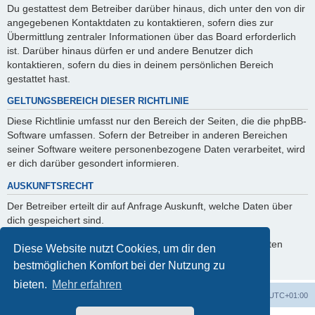
Du gestattest dem Betreiber darüber hinaus, dich unter den von dir
angegebenen Kontaktdaten zu kontaktieren, sofern dies zur
Übermittlung zentraler Informationen über das Board erforderlich
ist. Darüber hinaus dürfen er und andere Benutzer dich
kontaktieren, sofern du dies in deinem persönlichen Bereich
gestattet hast.
GELTUNGSBEREICH DIESER RICHTLINIE
Diese Richtlinie umfasst nur den Bereich der Seiten, die die phpBB-
Software umfassen. Sofern der Betreiber in anderen Bereichen
seiner Software weitere personenbezogene Daten verarbeitet, wird
er dich darüber gesondert informieren.
AUSKUNFTSRECHT
Der Betreiber erteilt dir auf Anfrage Auskunft, welche Daten über
dich gespeichert sind.
Du kannst jederzeit die Löschung bzw. Sperrung deiner Daten
Diese Website nutzt Cookies, um dir den
verlangen. Kontaktiere hierzu bitte den Betreiber.
bestmöglichen Komfort bei der Nutzung zu
bieten.
Mehr erfahren
Foren-Übersicht
Alle Cookies löschen
Alle Zeiten sind
UTC+01:00