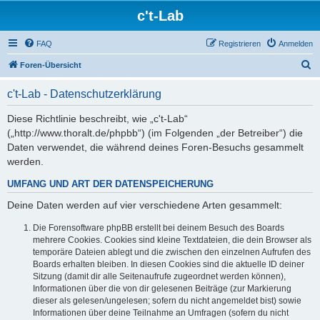
c't-Lab
FAQ
Registrieren
Anmelden
S
Foren-Übersicht
u
c't-Lab - Datenschutzerklärung
c
h
Diese Richtlinie beschreibt, wie „c't-Lab“
(„http://www.thoralt.de/phpbb“) (im Folgenden „der Betreiber“) die
e
Daten verwendet, die während deines Foren-Besuchs gesammelt
werden.
UMFANG UND ART DER DATENSPEICHERUNG
Deine Daten werden auf vier verschiedene Arten gesammelt:
Die Forensoftware phpBB erstellt bei deinem Besuch des Boards
mehrere Cookies. Cookies sind kleine Textdateien, die dein Browser als
temporäre Dateien ablegt und die zwischen den einzelnen Aufrufen des
Boards erhalten bleiben. In diesen Cookies sind die aktuelle ID deiner
Sitzung (damit dir alle Seitenaufrufe zugeordnet werden können),
Informationen über die von dir gelesenen Beiträge (zur Markierung
dieser als gelesen/ungelesen; sofern du nicht angemeldet bist) sowie
Informationen über deine Teilnahme an Umfragen (sofern du nicht