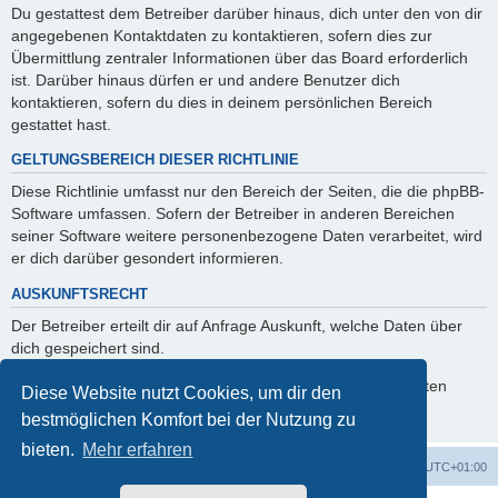
Du gestattest dem Betreiber darüber hinaus, dich unter den von dir
angegebenen Kontaktdaten zu kontaktieren, sofern dies zur
Übermittlung zentraler Informationen über das Board erforderlich
ist. Darüber hinaus dürfen er und andere Benutzer dich
kontaktieren, sofern du dies in deinem persönlichen Bereich
gestattet hast.
GELTUNGSBEREICH DIESER RICHTLINIE
Diese Richtlinie umfasst nur den Bereich der Seiten, die die phpBB-
Software umfassen. Sofern der Betreiber in anderen Bereichen
seiner Software weitere personenbezogene Daten verarbeitet, wird
er dich darüber gesondert informieren.
AUSKUNFTSRECHT
Der Betreiber erteilt dir auf Anfrage Auskunft, welche Daten über
dich gespeichert sind.
Du kannst jederzeit die Löschung bzw. Sperrung deiner Daten
Diese Website nutzt Cookies, um dir den
verlangen. Kontaktiere hierzu bitte den Betreiber.
bestmöglichen Komfort bei der Nutzung zu
bieten.
Mehr erfahren
Foren-Übersicht
Alle Cookies löschen
Alle Zeiten sind
UTC+01:00