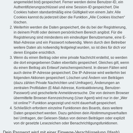
angemeldet bist) gespeichert. Ferner werden deine Benutzer-ID, ein
Authentifizierungsschlüssel und eine Session-ID gespeichert. Die
Cookies haben standardmäßig eine Gültigkeit von einem Jahr. Alle
Cookies kannst du jederzeit über die Funktion „Alle Cookies löschen“
löschen.
Weiterhin werden die Daten gespeichert, die du bei der Registrierung,
in deinem Profil oder deinem persönlichem Bereich angibst. Für die
Registrierung sind mindestens ein eindeutiger Benutzername, eine E-
Mail-Adresse und ein Passwort notwendig. Wenn durch den Betreiber
weitere Daten als notwendig festgelegt wurden, so ist dies für dich vor
deren Eingabe ersichtlich.
Wenn du einen Beitrag oder eine private Nachricht erstellst, so werden
die dort eingegebenen Daten ebenfalls gespeichert. Gleiches gilt, wenn
du einen Beitrag als Entwurf zwischenspeicherst. In diesen Fällen wird
auch deine IP-Adresse gespeichert. Die IP-Adresse wird weiterhin bei
folgenden Aktionen gespeichert: Löschen und Ändern von Beiträgen
(dazu zählen Private Nachrichten und Umfragen), Änderungen an
zentralen Profildaten (E-Mail-Adresse, Kontoaktivierung, Benutzer-
Passwort) und gescheiterte Anmeldeversuche. Die von deinem Browser
übermittelte Browser-Kennzeichnung (User Agent) wird nur in der „Wer
ist online?“-Funktion angezeigt und nicht dauerhaft gespeichert.
Schließlich erfordern einzelne Funktionen des Boards, dass weitere
Daten gespeichert werden. Dazu gehören dein Abstimmungsverhalten
bei Umfragen, der Gelesen-Status von deinen Beiträgen oder explizit
von dir gesetzte Lesezeichen oder Benachrichtigungsfunktionen.
Dein Passwort wird mit einer Einwege-Verschlüsselung (Hash)