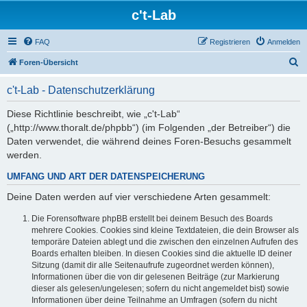
c't-Lab
FAQ
Registrieren
Anmelden
S
Foren-Übersicht
u
c't-Lab - Datenschutzerklärung
c
h
Diese Richtlinie beschreibt, wie „c't-Lab“
(„http://www.thoralt.de/phpbb“) (im Folgenden „der Betreiber“) die
e
Daten verwendet, die während deines Foren-Besuchs gesammelt
werden.
UMFANG UND ART DER DATENSPEICHERUNG
Deine Daten werden auf vier verschiedene Arten gesammelt:
Die Forensoftware phpBB erstellt bei deinem Besuch des Boards
mehrere Cookies. Cookies sind kleine Textdateien, die dein Browser als
temporäre Dateien ablegt und die zwischen den einzelnen Aufrufen des
Boards erhalten bleiben. In diesen Cookies sind die aktuelle ID deiner
Sitzung (damit dir alle Seitenaufrufe zugeordnet werden können),
Informationen über die von dir gelesenen Beiträge (zur Markierung
dieser als gelesen/ungelesen; sofern du nicht angemeldet bist) sowie
Informationen über deine Teilnahme an Umfragen (sofern du nicht