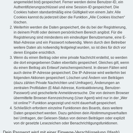
angemeldet bist) gespeichert. Ferner werden deine Benutzer-ID, ein
Authentifizierungsschlüssel und eine Session-ID gespeichert. Die
Cookies haben standardmäßig eine Gültigkeit von einem Jahr. Alle
Cookies kannst du jederzeit über die Funktion „Alle Cookies löschen“
löschen.
Weiterhin werden die Daten gespeichert, die du bei der Registrierung,
in deinem Profil oder deinem persönlichem Bereich angibst. Für die
Registrierung sind mindestens ein eindeutiger Benutzername, eine E-
Mail-Adresse und ein Passwort notwendig. Wenn durch den Betreiber
weitere Daten als notwendig festgelegt wurden, so ist dies für dich vor
deren Eingabe ersichtlich.
Wenn du einen Beitrag oder eine private Nachricht erstellst, so werden
die dort eingegebenen Daten ebenfalls gespeichert. Gleiches gilt, wenn
du einen Beitrag als Entwurf zwischenspeicherst. In diesen Fällen wird
auch deine IP-Adresse gespeichert. Die IP-Adresse wird weiterhin bei
folgenden Aktionen gespeichert: Löschen und Ändern von Beiträgen
(dazu zählen Private Nachrichten und Umfragen), Änderungen an
zentralen Profildaten (E-Mail-Adresse, Kontoaktivierung, Benutzer-
Passwort) und gescheiterte Anmeldeversuche. Die von deinem Browser
übermittelte Browser-Kennzeichnung (User Agent) wird nur in der „Wer
ist online?“-Funktion angezeigt und nicht dauerhaft gespeichert.
Schließlich erfordern einzelne Funktionen des Boards, dass weitere
Daten gespeichert werden. Dazu gehören dein Abstimmungsverhalten
bei Umfragen, der Gelesen-Status von deinen Beiträgen oder explizit
von dir gesetzte Lesezeichen oder Benachrichtigungsfunktionen.
Dein Passwort wird mit einer Einwege-Verschlüsselung (Hash)