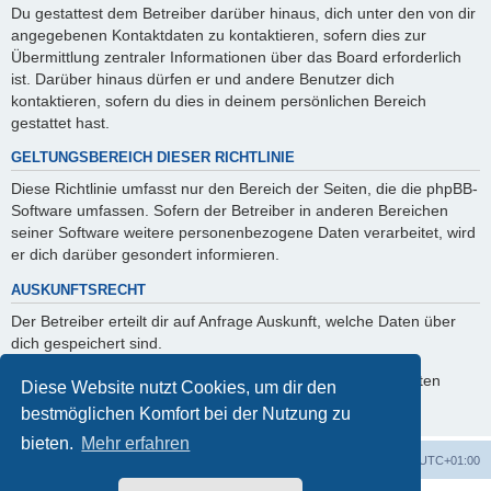
Du gestattest dem Betreiber darüber hinaus, dich unter den von dir
angegebenen Kontaktdaten zu kontaktieren, sofern dies zur
Übermittlung zentraler Informationen über das Board erforderlich
ist. Darüber hinaus dürfen er und andere Benutzer dich
kontaktieren, sofern du dies in deinem persönlichen Bereich
gestattet hast.
GELTUNGSBEREICH DIESER RICHTLINIE
Diese Richtlinie umfasst nur den Bereich der Seiten, die die phpBB-
Software umfassen. Sofern der Betreiber in anderen Bereichen
seiner Software weitere personenbezogene Daten verarbeitet, wird
er dich darüber gesondert informieren.
AUSKUNFTSRECHT
Der Betreiber erteilt dir auf Anfrage Auskunft, welche Daten über
dich gespeichert sind.
Du kannst jederzeit die Löschung bzw. Sperrung deiner Daten
Diese Website nutzt Cookies, um dir den
verlangen. Kontaktiere hierzu bitte den Betreiber.
bestmöglichen Komfort bei der Nutzung zu
bieten.
Mehr erfahren
Foren-Übersicht
Alle Cookies löschen
Alle Zeiten sind
UTC+01:00